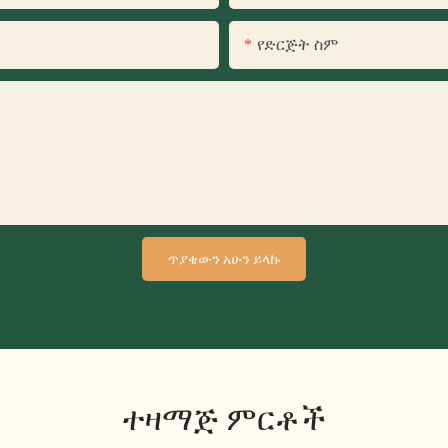
የድርጅት ስም
ጥያቄውን አሁን ይላኩ
ተዛማጅ ምርቶች