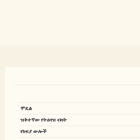
ሞዴል
ዝቅተኛው የትዕዛዝ ብዛት
የክፍያ ውሎች