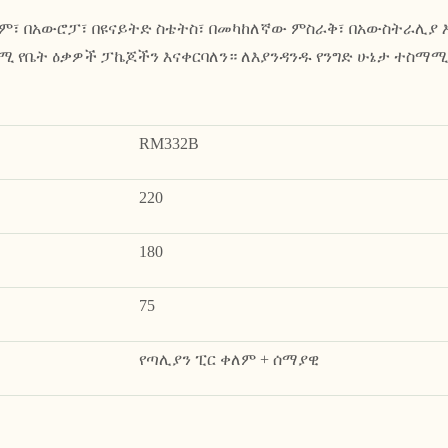
ም፣ በአውሮፓ፣ በዩናይትድ ስቴትስ፣ በመካከለኛው ምስራቅ፣ በአውስትራሊያ እ
ፃሚ የቤት ዕቃዎች ፓኬጆችን እናቀርባለን። ለእያንዳንዱ የንግድ ሁኔታ ተስማሚ 
RM332B
220
180
75
የጣሊያን ፒር ቀለም + ሰማያዊ