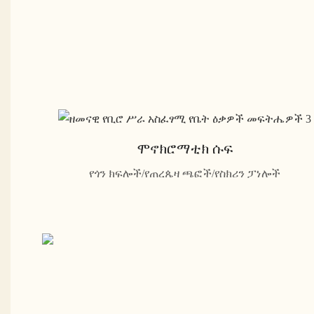
ሞኖክሮማቲክ ሱፍ
የጎን ክፍሎች/የጠረጴዛ ጫፎች/የስክሪን ፓነሎች