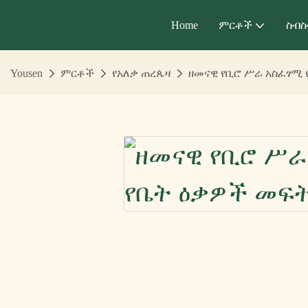
Home
ምርቶች
ስብስ
Yousen
ምርቶች
የአለቃ ጠረጴዛ
ዘመናዊ የቢሮ ሥራ አስፈፃሚ