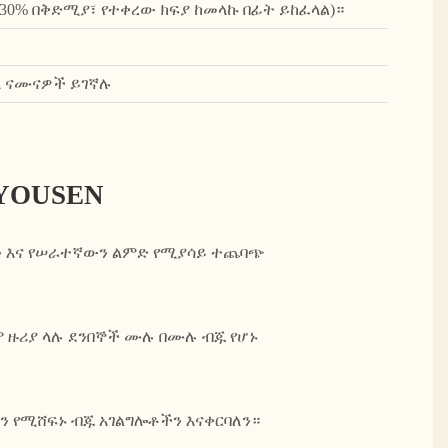
30% በቅድሚያ፣ የተቀረው ክፍያ ከመላኩ በፊት ይከፈላል)።
ላ ናሙናዎች ይገኛሉ
 YOUSEN
ምን እና የሠራተኛውን ልምድ የሚያሳይ ተጨባጭ
ለም ዙሪያ ላሉ ደንበኞች ሙሉ በሙሉ ብጁ የሆኑ
ን የሚሸፍኑ ብጁ አገልግሎቶችን እናቀርባለን።