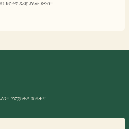
ዊ፣ ከፍተኛ ደረጃ ያለው ድባብ።
ራለን። ፕሮጀክትዎ በከፍተኛ