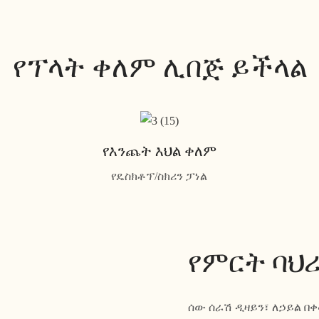
የፕላት ቀለም ሊበጅ ይችላል
የእንጨት እህል ቀለም
የዴስክቶፕ/ስክሪን ፓነል
የምርት ባህ
ሰው ሰራሽ ዲዛይን፣ ለኃይል በቀ