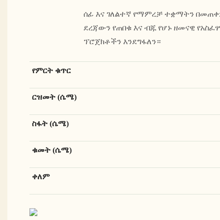
ሰፊ እና ገለልተኛ የማምረቻ ተቋማትን በመጠቀ
ደረጃውን የጠበቁ እና ብጁ የሆኑ ዘመናዊ የአስፈ
ፕሮጀክቶችን እንደግፋለን።
የምርት ቁጥር
ርዝመት (ሴሜ)
ስፋት (ሴሜ)
ቁመት (ሴሜ)
ቀለም