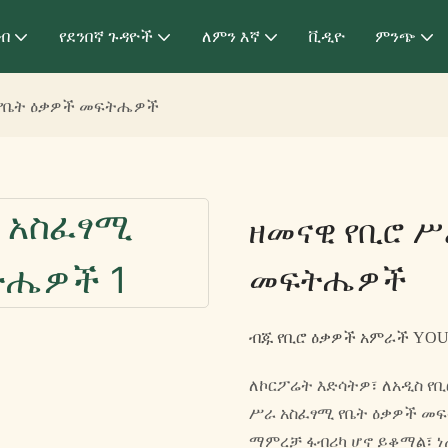
ብ
የደንበኛ ጉዳዮች
ለምን እኛ
ቪዲዮ
ምንጭ
 የቤት ዕቃዎች መፍትሔዎች
ዘመናዊ የቢሮ ሥ
መፍትሔዎች
ብጁ የቢሮ ዕቃዎች አምራች YO
ለኮርፖሬት እድሳትዎ፣ ለአዲስ የ
ሥራ አስፈፃሚ የቤት ዕቃዎች መፍ
ማምረቻ ፋብሪካ ሆኖ ይቆማል፣ ነ