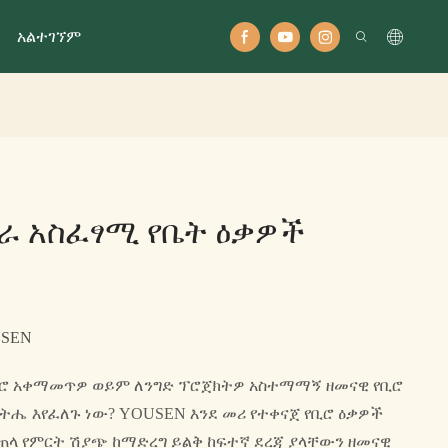
አልተገኘም
ራ አስፈፃሚ የቤት ዕቃዎች
USEN
ቢሮ አቀማመጥዎ ወይም ለንግድ ፕሮጀክትዎ አስተማማኝ ዘመናዊ የቢሮ
ትሔ እየፈለጉ ነው? YOUSEN እንደ መሪ የተቀናጀ የቢሮ ዕቃዎች
ጠላ የምርት ሽያጭ ከማድረግ ይልቅ ከፍተኛ ደረጃ ያላቸውን ዘመናዊ