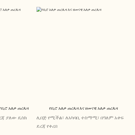
የቢሮ አለቃ ጠረጴዛ
የቢሮ አለቃ ጠረጴዛ እና ዘመናዊ አለቃ ጠረጴዛ
ረጃ ያለው ዴስክ
ሊበጅ የሚችል፣ ለአካባቢ ተስማሚ፣ በዓለም አቀፍ
ደረጃ የቀረበ