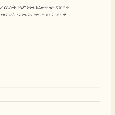
ና በሌሎች ዓለም አቀፍ ክልሎች ላሉ ደንበኞች
የሆኑ ሁሉን አቀፍ እና ዘመናዊ የቢሮ ዕቃዎች