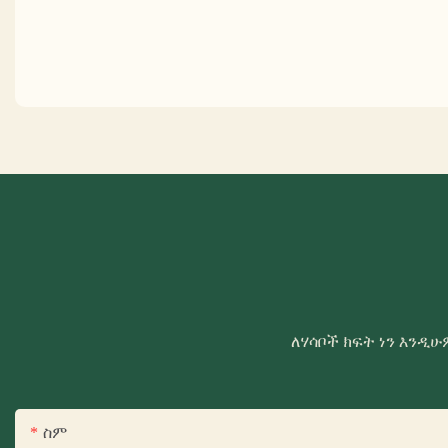
ለሃሳቦች ክፍት ነን እንዲ
ስም