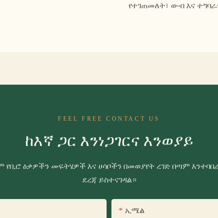
የተገጠመለት፣ ውብ እና ተግባራ
FEEL FREE CONTACT US
ከእኛ ጋር እንነጋገርና እንወያይ
ሁም የቢሮ ዕቃዎችን መፍትሄዎች እና ሀሳቦችን በመወያየት ረገድ በጣም እንተባበ
ደረጃ ይስተናገዳል።
ኢሜል