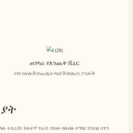
ጠንካራ የእንጨት ቬኒር
የጎን ክፍሎች/የጠረጴዛ ጫፎች/የስክሪን ፓነሎች
ሪያት
ላሉ ተደራሽ፣ ከፍተኛ ጥራት ያለው ባለብዙ ተግባር የኃይል ሳጥን