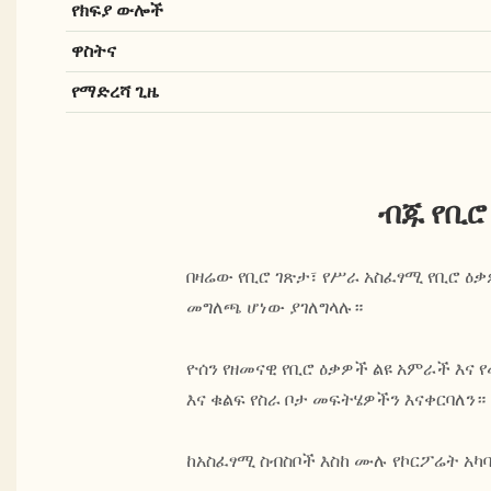
የክፍያ ውሎች
ዋስትና
የማድረሻ ጊዜ
ብጁ የቢሮ
በዛሬው የቢሮ ገጽታ፣ የሥራ አስፈፃሚ የቢሮ ዕ
መግለጫ ሆነው ያገለግላሉ።
ዮሰን የዘመናዊ የቢሮ ዕቃዎች ልዩ አምራች እና 
እና ቁልፍ የስራ ቦታ መፍትሄዎችን እናቀርባለን።
ከአስፈፃሚ ስብስቦች እስከ ሙሉ የኮርፖሬት አካ