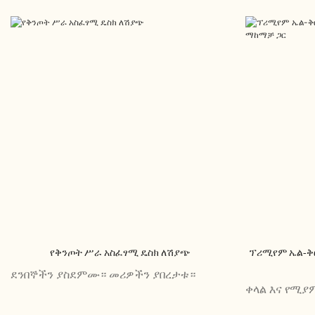
የቅንጦት ሥራ አስፈፃሚ ዴስክ ለሽያጭ
ፕሪሚየም ኤል-ቅ
ደንበኞችን ያስደምሙ። መሪዎችን ያበረታቱ።
ቀላል እና የሚያ