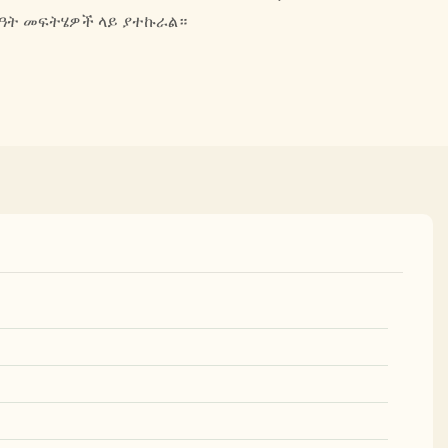
ርዓት መፍትሄዎች ላይ ያተኩራል።