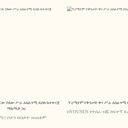
ርጽ ያለው ሥራ አስፈፃሚ ዴስክ ከተቀናጀ
ፕሪሚየም የቅንጦት ዋና ሥራ አስፈፃሚ 
ማከማቻ ጋር
በYOUSEN የተሰራ ብጁ ከፍተኛ ደ
ምር፣ ቦታን በብቃት መጠቀም