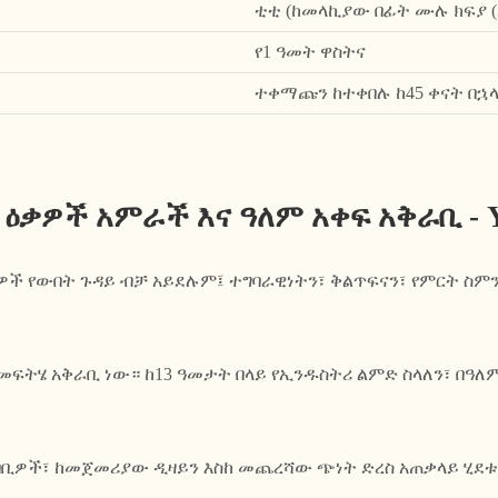
ቲቲ (ከመላኪያው በፊት ሙሉ ክፍያ (
የ1 ዓመት ዋስትና
ተቀማጩን ከተቀበሉ ከ45 ቀናት በኋ
 ዕቃዎች አምራች እና ዓለም አቀፍ አቅራቢ -
ቃዎች የውበት ጉዳይ ብቻ አይደሉም፤ ተግባራዊነትን፣ ቅልጥፍናን፣ የምርት ስ
የመፍትሄ አቅራቢ ነው። ከ13 ዓመታት በላይ የኢንዱስትሪ ልምድ ስላለን፣ በዓ
ባቢዎች፣ ከመጀመሪያው ዲዛይን እስከ መጨረሻው ጭነት ድረስ አጠቃላይ ሂደቱ