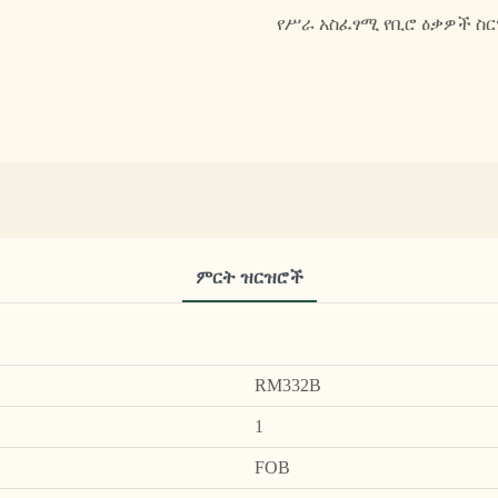
የሥራ አስፈፃሚ የቢሮ ዕቃዎች ስ
ምርት ዝርዝሮች
RM332B
1
FOB