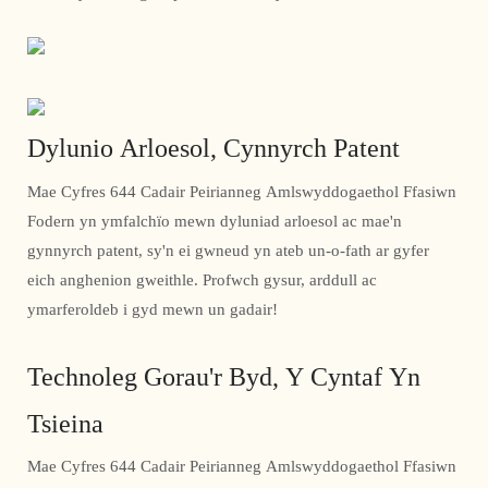
Dylunio Arloesol, Cynnyrch Patent
Mae Cyfres 644 Cadair Peirianneg Amlswyddogaethol Ffasiwn
Fodern yn ymfalchïo mewn dyluniad arloesol ac mae'n
gynnyrch patent, sy'n ei gwneud yn ateb un-o-fath ar gyfer
eich anghenion gweithle. Profwch gysur, arddull ac
ymarferoldeb i gyd mewn un gadair!
Technoleg Gorau'r Byd, Y Cyntaf Yn
Tsieina
Mae Cyfres 644 Cadair Peirianneg Amlswyddogaethol Ffasiwn