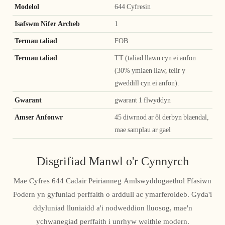
Modelol
644 Cyfresin
Isafswm Nifer Archeb
1
Termau taliad
FOB
Termau taliad
TT (taliad llawn cyn ei anfon
(30% ymlaen llaw, telir y
gweddill cyn ei anfon).
Gwarant
gwarant 1 flwyddyn
Amser Anfonwr
45 diwrnod ar ôl derbyn blaendal,
mae samplau ar gael
Disgrifiad Manwl o'r Cynnyrch
Mae Cyfres 644 Cadair Peirianneg Amlswyddogaethol Ffasiwn
Fodern yn gyfuniad perffaith o arddull ac ymarferoldeb. Gyda'i
ddyluniad lluniaidd a'i nodweddion lluosog, mae'n
ychwanegiad perffaith i unrhyw weithle modern.