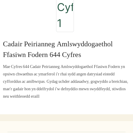
Cadair Peirianneg Amlswyddogaethol
Ffasiwn Fodern 644 Cyfres
Mae Cyfres 644 Cadair Peirianneg Amlswyddogaethol Ffasiwn Fodern yn
opsiwn chwaethus ac ymarferol i'r rhai sydd angen datrysiad eistedd
cyfforddus ac amlbwrpas. Gydag uchder addasadwy, gogwyddo a breichiau,
mae'r gadair hon yn ddelfrydol i'w defnyddio mewn swyddfeydd, stiwdios
neu weithleoedd eraill