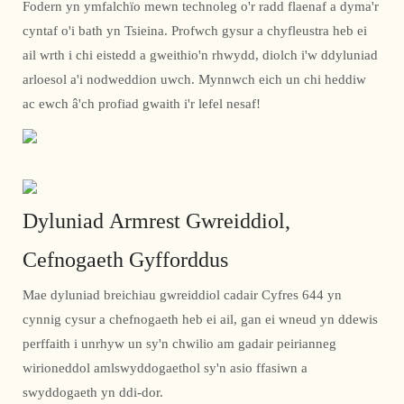
Fodern yn ymfalchïo mewn technoleg o'r radd flaenaf a dyma'r
cyntaf o'i bath yn Tsieina. Profwch gysur a chyfleustra heb ei
ail wrth i chi eistedd a gweithio'n rhwydd, diolch i'w ddyluniad
arloesol a'i nodweddion uwch. Mynnwch eich un chi heddiw
ac ewch â'ch profiad gwaith i'r lefel nesaf!
Dyluniad Armrest Gwreiddiol,
Cefnogaeth Gyfforddus
Mae dyluniad breichiau gwreiddiol cadair Cyfres 644 yn
cynnig cysur a chefnogaeth heb ei ail, gan ei wneud yn ddewis
perffaith i unrhyw un sy'n chwilio am gadair peirianneg
wirioneddol amlswyddogaethol sy'n asio ffasiwn a
swyddogaeth yn ddi-dor.