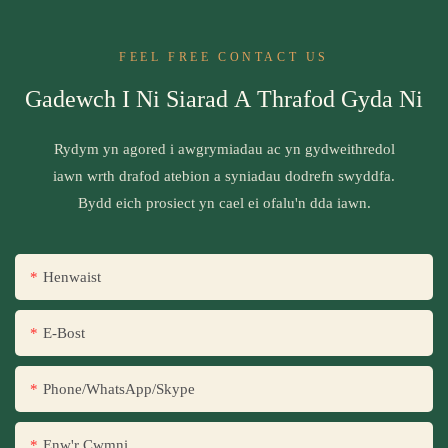
FEEL FREE CONTACT US
Gadewch I Ni Siarad A Thrafod Gyda Ni
Rydym yn agored i awgrymiadau ac yn gydweithredol
iawn wrth drafod atebion a syniadau dodrefn swyddfa.
Bydd eich prosiect yn cael ei ofalu'n dda iawn.
Henwaist
E-Bost
Phone/WhatsApp/Skype
Enw'r Cwmni