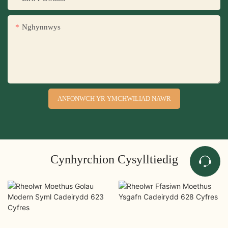
Nghynnwys
ANFONWCH YR YMCHWILIAD NAWR
Cynhyrchion Cysylltiedig