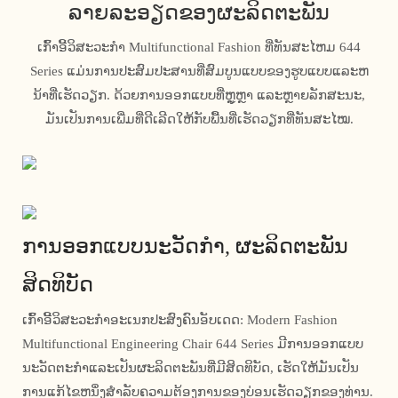
ລາຍລະອຽດຂອງຜະລິດຕະພັນ
ເກົ້າອີ້ວິສະວະກໍາ Multifunctional Fashion ທີ່ທັນສະໄຫມ 644
Series ແມ່ນການປະສົມປະສານທີ່ສົມບູນແບບຂອງຮູບແບບແລະຫ
ນ້າທີ່ເຮັດວຽກ. ດ້ວຍການອອກແບບທີ່ຫຼູຫຼາ ແລະຫຼາຍລັກສະນະ,
ມັນເປັນການເພີ່ມທີ່ດີເລີດໃຫ້ກັບພື້ນທີ່ເຮັດວຽກທີ່ທັນສະໄໝ.
ການອອກແບບນະວັດກໍາ, ຜະລິດຕະພັນ
ສິດທິບັດ
ເກົ້າອີ້ວິສະວະກໍາອະເນກປະສົງຄົນອັບເດດ: Modern Fashion
Multifunctional Engineering Chair 644 Series ມີການອອກແບບ
ນະວັດຕະກໍາແລະເປັນຜະລິດຕະພັນທີ່ມີສິດທິບັດ, ເຮັດໃຫ້ມັນເປັນ
ການແກ້ໄຂຫນຶ່ງສໍາລັບຄວາມຕ້ອງການຂອງບ່ອນເຮັດວຽກຂອງທ່ານ.