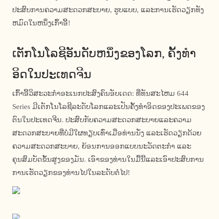
ປະສົບການຄວາມສະດວກສະບາຍ, ຮູບແບບ, ແລະການເຮັດວຽກທັງ
ຫມົດໃນຫນຶ່ງເກົ້າອີ້!
ເຕັກ​ໂນ​ໂລ​ຊີ​ອັນ​ດັບ​ຫນຶ່ງ​ຂອງ​ໂລກ​, ຄັ້ງ​ທໍາ​
ອິດ​ໃນ​ປະ​ເທດ​ຈີນ​
ເກົ້າອີ້ວິສະວະກໍາອະເນກປະສົງຄົນອັບເດດ: ທີ່ທັນສະໄຫມ 644
Series ມີເຕັກໂນໂລຊີລະດັບໂລກແລະເປັນຄັ້ງທໍາອິດຂອງປະເພດຂອງ
ຕົນໃນປະເທດຈີນ. ປະສົບກັບຄວາມສະດວກສະບາຍແລະຄວາມ
ສະດວກສະບາຍທີ່ບໍ່ມີໃຜທຽບເທົ່າເມື່ອທ່ານນັ່ງ ແລະເຮັດວຽກດ້ວຍ
ຄວາມສະດວກສະບາຍ, ຍ້ອນການອອກແບບນະວັດຕະກໍາ ແລະ
ຄຸນສົມບັດຂັ້ນສູງຂອງມັນ. ເອົາຂອງທ່ານໃນມື້ນີ້ແລະເອົາປະສົບການ
ການເຮັດວຽກຂອງທ່ານໄປໃນລະດັບຕໍ່ໄປ!