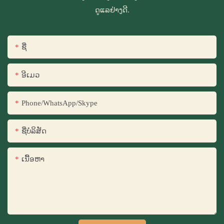
ດູແລຢ່າງດີ.
ຊື່
ອີເມວ
Phone/WhatsApp/Skype
ຊື່​ບໍ​ລິ​ສັດ
ເນື້ອຫາ