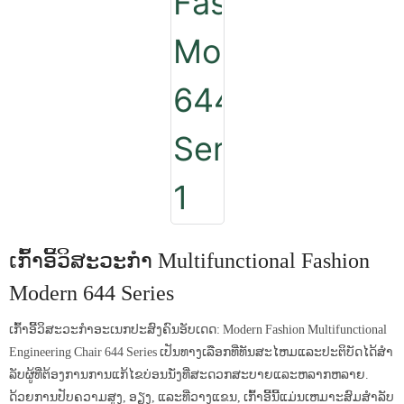
ເກົ້າອີ້ວິສະວະກໍາ Multifunctional Fashion
Modern 644 Series
ເກົ້າອີ້ວິສະວະກໍາອະເນກປະສົງຄົນອັບເດດ: Modern Fashion Multifunctional
Engineering Chair 644 Series ເປັນທາງເລືອກທີ່ທັນສະໄຫມແລະປະຕິບັດໄດ້ສໍາ
ລັບຜູ້ທີ່ຕ້ອງການການແກ້ໄຂບ່ອນນັ່ງທີ່ສະດວກສະບາຍແລະຫລາກຫລາຍ.
ດ້ວຍການປັບຄວາມສູງ, ອຽງ, ແລະທີ່ວາງແຂນ, ເກົ້າອີ້ນີ້ແມ່ນເຫມາະສົມສໍາລັບ