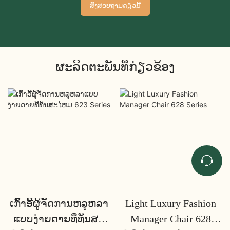
ສົ່ງສອບຖາມດຽວນີ້
ຜະລິດຕະພັນທີ່ກ່ຽວຂ້ອງ
ເກົ້າອີ້ຜູ້ຈັດການຫລູຫລາ
Light Luxury Fashion
ແບບງ່າຍດາຍທີ່ທັນສະ
Manager Chair 628