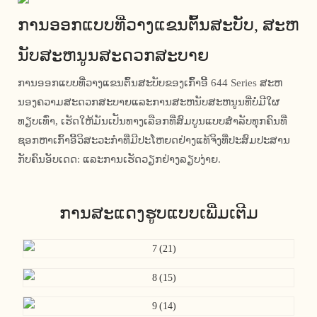
ການອອກແບບທີ່ວາງແຂນຕົ້ນສະບັບ, ສະຫ
ນັບສະຫນູນສະດວກສະບາຍ
ການອອກແບບທີ່ວາງແຂນຕົ້ນສະບັບຂອງເກົ້າອີ້ 644 Series ສະຫ
ນອງຄວາມສະດວກສະບາຍແລະການສະຫນັບສະຫນູນທີ່ບໍ່ມີໃຜ
ທຽບເທົ່າ, ເຮັດໃຫ້ມັນເປັນທາງເລືອກທີ່ສົມບູນແບບສໍາລັບທຸກຄົນທີ່
ຊອກຫາເກົ້າອີ້ວິສະວະກໍາທີ່ມີປະໂຫຍດຢ່າງແທ້ຈິງທີ່ປະສົມປະສານ
ກັບຄົນອັບເດດ: ແລະການເຮັດວຽກຢ່າງລຽບງ່າຍ.
ການສະແດງຮູບແບບເພີ່ມເຕີມ