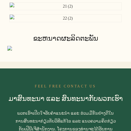
ຂະຫນາດຜະລິດຕະພັນ
FEEL FREE CONTACT US
ມາສົນທະນາ ແລະ ສົນທະນາກັບພວກເຮົາ
ພວກເຮົາເປີດໃຈຮັບຄຳແນະນຳ ແລະ ຮ່ວມມືກັນຢ່າງດີໃນ
ການສົນທະນາກ່ຽວກັບວິທີແກ້ໄຂ ແລະ ແນວຄວາມຄິດກ່ຽວ
ກັບເຟີນີເຈີສຳນັກງານ. ໂຄງການຂອງທ່ານຈະໄດ້ຮັບການ