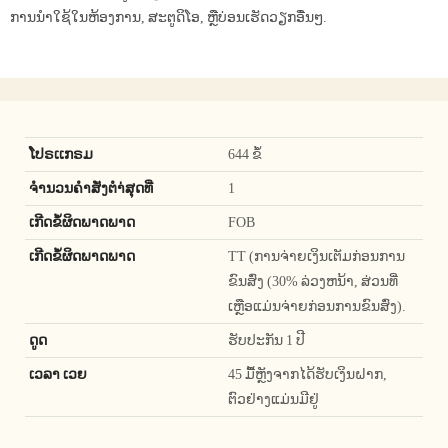
ການນໍາໃຊ້ໃນຫ້ອງການ, ສະຕູດິໂອ, ຫຼືບ່ອນເຮັດວຽກອື່ນໆ.
ໂປຣເເກຣມ
644 ຂໍ້
ຈໍານວນຄໍາສັ່ງຕໍາ່ສຸດທີ່
1
ເກີດຂໍ້ຜິດພາດພາດ
FOB
ເກີດຂໍ້ຜິດພາດພາດ
TT (ການຈ່າຍເງິນເຕັມກ່ອນການ
ຂົນສົ່ງ (30% ລ່ວງຫນ້າ, ສ່ວນທີ່
ເຫຼືອແມ່ນຈ່າຍກ່ອນການຂົນສົ່ງ).
ດູດ
ຮັບປະກັນ 1 ປີ
ເວລາ ເວຍ
45 ມື້ຫຼັງຈາກໄດ້ຮັບເງິນຝາກ,
ຕົວຢ່າງແມ່ນມີຢູ່