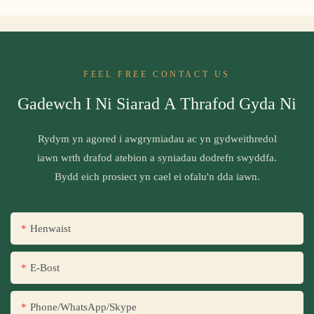
FEEL FREE CONTACT US
Gadewch I Ni Siarad A Thrafod Gyda Ni
Rydym yn agored i awgrymiadau ac yn gydweithredol
iawn wrth drafod atebion a syniadau dodrefn swyddfa.
Bydd eich prosiect yn cael ei ofalu'n dda iawn.
Henwaist
E-Bost
Phone/WhatsApp/Skype