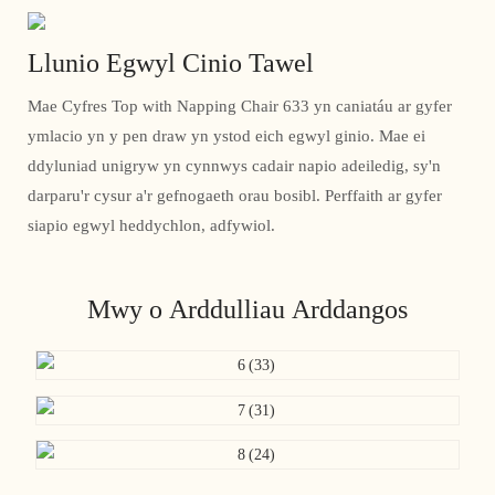
Llunio Egwyl Cinio Tawel
Mae Cyfres Top with Napping Chair 633 yn caniatáu ar gyfer
ymlacio yn y pen draw yn ystod eich egwyl ginio. Mae ei
ddyluniad unigryw yn cynnwys cadair napio adeiledig, sy'n
darparu'r cysur a'r gefnogaeth orau bosibl. Perffaith ar gyfer
siapio egwyl heddychlon, adfywiol.
Mwy o Arddulliau Arddangos