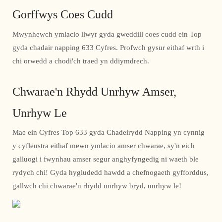
Gorffwys Coes Cudd
Mwynhewch ymlacio llwyr gyda gweddill coes cudd ein Top
gyda chadair napping 633 Cyfres. Profwch gysur eithaf wrth i
chi orwedd a chodi'ch traed yn ddiymdrech.
Chwarae'n Rhydd Unrhyw Amser,
Unrhyw Le
Mae ein Cyfres Top 633 gyda Chadeirydd Napping yn cynnig
y cyfleustra eithaf mewn ymlacio amser chwarae, sy'n eich
galluogi i fwynhau amser segur anghyfyngedig ni waeth ble
rydych chi! Gyda hygludedd hawdd a chefnogaeth gyfforddus,
gallwch chi chwarae'n rhydd unrhyw bryd, unrhyw le!