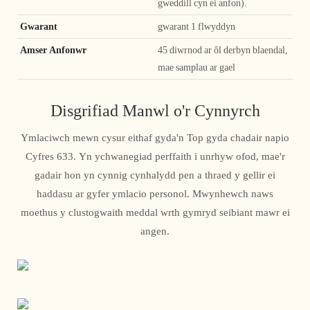
gweddill cyn ei anfon).
Gwarant
gwarant 1 flwyddyn
Amser Anfonwr
45 diwrnod ar ôl derbyn blaendal,
mae samplau ar gael
Disgrifiad Manwl o'r Cynnyrch
Ymlaciwch mewn cysur eithaf gyda'n Top gyda chadair napio
Cyfres 633. Yn ychwanegiad perffaith i unrhyw ofod, mae'r
gadair hon yn cynnig cynhalydd pen a thraed y gellir ei
haddasu ar gyfer ymlacio personol. Mwynhewch naws
moethus y clustogwaith meddal wrth gymryd seibiant mawr ei
angen.