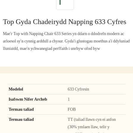
Top Gyda Chadeirydd Napping 633 Cyfres
Mae'r Top with Napping Chair 633 Series yn ddarn o ddodrefn modern ac
arloesol sy'n cynnig arddull a chysur. Gyda'i glustogau moethus a'i ddyluniad
lluniaidd, mae'n ychwanegiad perffaith i unrhyw ofod byw
Modelol
633 Cyfresin
Isafswm Nifer Archeb
1
Termau taliad
FOB
Termau taliad
TT (taliad llawn cyn ei anfon
(30% ymlaen llaw, telir y