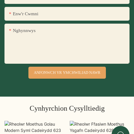
Enw'r Cwmni
Nghynnwys
ANFONWCH YR YMCHWILIAD NAWR
Cynhyrchion Cysylltiedig