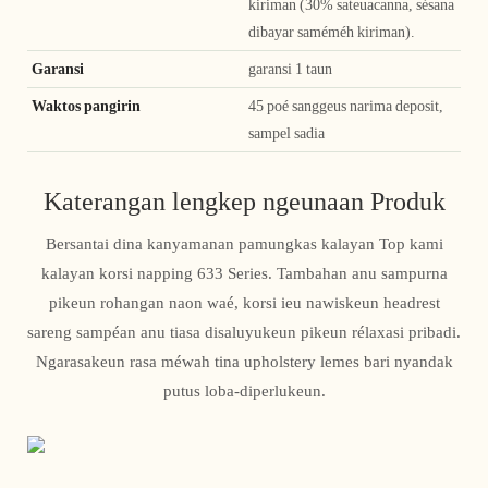
kiriman (30% sateuacanna, sésana
dibayar saméméh kiriman).
Garansi
garansi 1 taun
Waktos pangirin
45 poé sanggeus narima deposit,
sampel sadia
Katerangan lengkep ngeunaan Produk
Bersantai dina kanyamanan pamungkas kalayan Top kami
kalayan korsi napping 633 Series. Tambahan anu sampurna
pikeun rohangan naon waé, korsi ieu nawiskeun headrest
sareng sampéan anu tiasa disaluyukeun pikeun rélaxasi pribadi.
Ngarasakeun rasa méwah tina upholstery lemes bari nyandak
putus loba-diperlukeun.