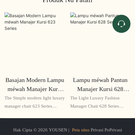
Basajan Modern Lampu
Lampu méwah Pantun
méwah Manajer Kursi
Manajer Kursi 628
623 Series
Series
The Simple modern light luxury
The Light Luxury Fashion
manager chair 623 Series
Manager Chair 628 Series
mangrupikeun korsi anu gaya
mangrupikeun korsi kantor
sareng ergonomis anu
ergonomis anu dirancang
Hak Cipta © 2026 YOUSEN |
Peta situs
Privasi PoPrivasi
dirancang pikeun manajer
sacara elegan anu