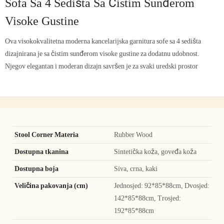
Sofa Sa 4 Sedišta Sa Čistim Sunđerom
Visoke Gustine
Ova visokokvalitetna moderna kancelarijska garnitura sofe sa 4 sedišta
dizajnirana je sa čistim sunđerom visoke gustine za dodatnu udobnost.
Njegov elegantan i moderan dizajn savršen je za svaki uredski prostor
Stool Corner Materia
Rubber Wood
Dostupna tkanina
Sintetička koža, goveđa koža
Dostupna boja
Siva, crna, kaki
Veličina pakovanja (cm)
Jednosjed: 92*85*88cm, Dvosjed:
142*85*88cm, Trosjed:
192*85*88cm