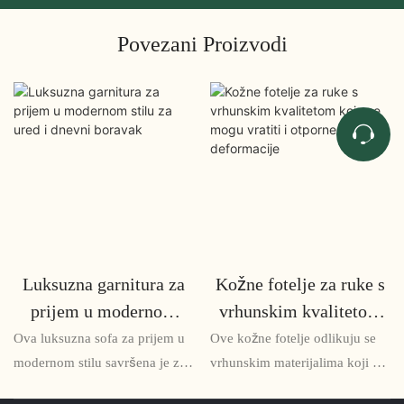
Povezani Proizvodi
Luksuzna garnitura za
Kožne fotelje za ruke s
prijem u modernom
vrhunskim kvalitetom
stilu za ured i dnevni
koje se mogu vratiti i
Ova luksuzna sofa za prijem u
Ove kožne fotelje odlikuju se
boravak
otporne na deformacije
modernom stilu savršena je za
vrhunskim materijalima koji se
uredske i dnevne sobe, nudeći
odbijaju i deformiraju,