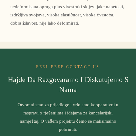
nedeformisana opruga plus višestruki slojevi jake napetosti,
izdržljiva svojstva, visoka elastičnost, visoka čvrstoća,
dobra žilavost, nije lako deformirati.
FEEL FREE CONTACT US
Hajde Da Razgovaramo I Diskutujemo S
Nama
Otvoreni smo za prijedloge i vrlo smo kooperativni u
raspravi o rješenjima i idejama za kancelarijski
namještaj. O vašem projektu ćemo se maksimalno
pobrinuti.