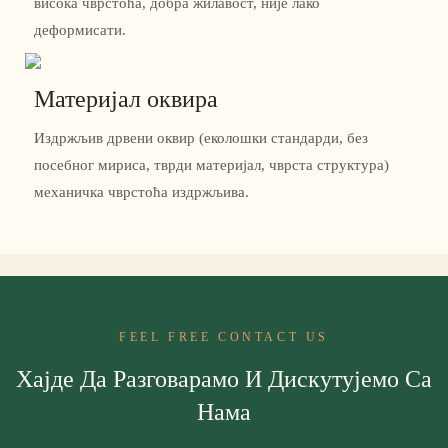
висока чврстоћа, добра жилавост, није лако
деформисати.
Материјал оквира
Издржљив дрвени оквир (еколошки стандарди, без
посебног мириса, тврди материјал, чврста структура)
механичка чврстоћа издржљива.
FEEL FREE CONTACT US
Хајде Да Разговарамо И Дискутујемо Са
Нама