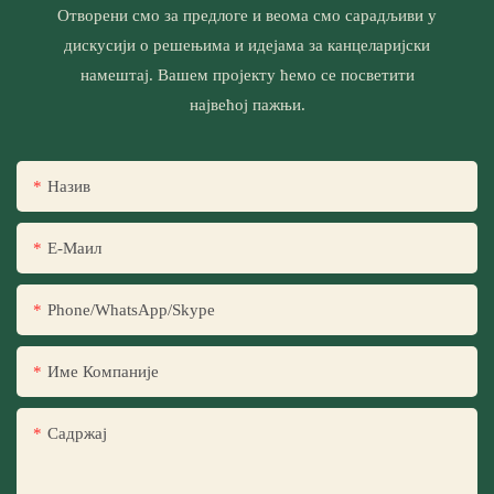
Отворени смо за предлоге и веома смо сарадљиви у
дискусији о решењима и идејама за канцеларијски
намештај. Вашем пројекту ћемо се посветити
највећој пажњи.
Назив
Е-Маил
Phone/WhatsApp/Skype
Име Компаније
Садржај