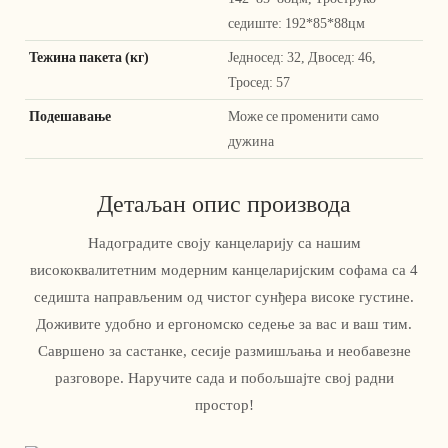
седиште: 192*85*88цм
Тежина пакета (кг)
Једносед: 32, Двосед: 46,
Тросед: 57
Подешавање
Може се променити само
дужина
Детаљан опис производа
Надоградите своју канцеларију са нашим
висококвалитетним модерним канцеларијским софама са 4
седишта направљеним од чистог сунђера високе густине.
Доживите удобно и ергономско седење за вас и ваш тим.
Савршено за састанке, сесије размишљања и необавезне
разговоре. Наручите сада и побољшајте свој радни
простор!