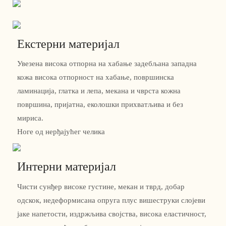
Екстерни материјал
Увезена висока отпорна на хабање задебљана западна
кожа висока отпорност на хабање, површинска
ламинација, глатка и лепа, мекана и чврста кожна
површина, пријатна, еколошки прихватљива и без
мириса.
Ноге од нерђајућег челика
Интерни материјал
Чисти сунђер високе густине, мекан и тврд, добар
одскок, недеформисана опруга плус вишеструки слојеви
јаке напетости, издржљива својства, висока еластичност,