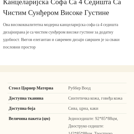
Канцеларијска Софа Са 4 Седишта Са
Чистим Сунђером Високе Густине
Ова висококвалитетна модерна канцеларијска софа са 4 седишта
дизајнирана је са чистим сунђером високе густине за додатну
удобност. Његов елегантан и савремен дизајн савршен је за сваки
пословни простор
Стоол Цорнер Материа
Руббер Воод
Доступна тканина
Синтетичка кожа, говеђа кожа
Доступна боја
Сива, црна, каки
Величина пакета (цм)
Једноседиште: 92*85*88цм,
Двоструко седиште:
142*85*88цм, Троструко