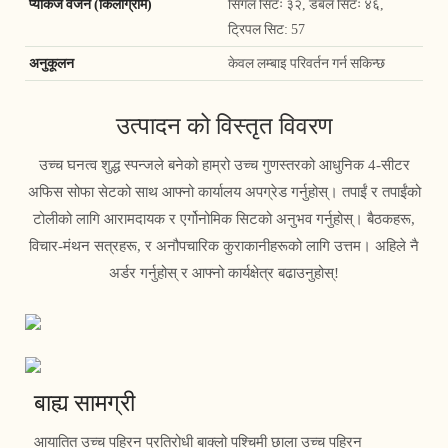
प्याकेज वजन (किलोग्राम)
सिंगल सिटः ३२, डबल सिटः ४६,
ट्रिपल सिट: 57
अनुकूलन
केवल लम्बाइ परिवर्तन गर्न सकिन्छ
उत्पादन को विस्तृत विवरण
उच्च घनत्व शुद्ध स्पन्जले बनेको हाम्रो उच्च गुणस्तरको आधुनिक 4-सीटर
अफिस सोफा सेटको साथ आफ्नो कार्यालय अपग्रेड गर्नुहोस्। तपाईं र तपाईंको
टोलीको लागि आरामदायक र एर्गोनोमिक सिटको अनुभव गर्नुहोस्। बैठकहरू,
विचार-मंथन सत्रहरू, र अनौपचारिक कुराकानीहरूको लागि उत्तम। अहिले नै
अर्डर गर्नुहोस् र आफ्नो कार्यक्षेत्र बढाउनुहोस्!
बाह्य सामग्री
आयातित उच्च पहिरन प्रतिरोधी बाक्लो पश्चिमी छाला उच्च पहिरन