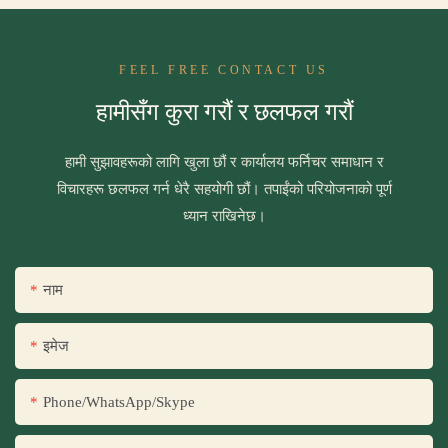
FEEL FREE CONTACT US
हामीसँग कुरा गरौं र छलफल गरौं
हामी सुझावहरूको लागि खुला छौं र कार्यालय फर्निचर समाधान र
विचारहरू छलफल गर्न धेरै सहयोगी छौं। तपाईंको परियोजनाको पूर्ण
ध्यान राखिनेछ।
नाम
इमेज
Phone/WhatsApp/Skype