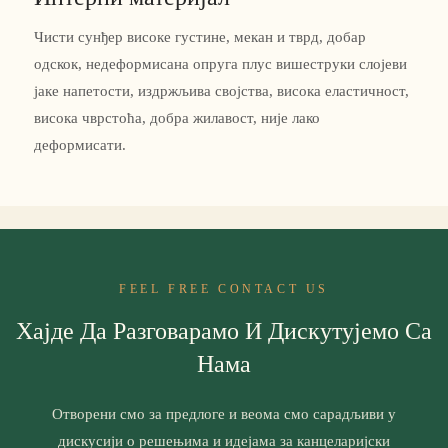
Чисти сунђер високе густине, мекан и тврд, добар
одскок, недеформисана опруга плус вишеструки слојеви
јаке напетости, издржљива својства, висока еластичност,
висока чврстоћа, добра жилавост, није лако
деформисати.
FEEL FREE CONTACT US
Хајде Да Разговарамо И Дискутујемо Са
Нама
Отворени смо за предлоге и веома смо сарадљиви у
дискусији о решењима и идејама за канцеларијски