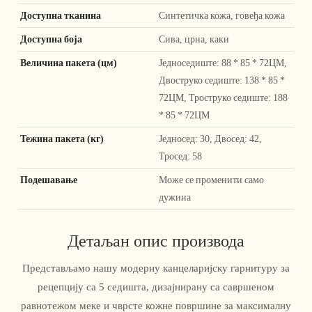
Доступна тканина
Синтетичка кожа, говеђа кожа
Доступна боја
Сива, црна, каки
Величина пакета (цм)
Једноседиште: 88 * 85 * 72ЦМ,
Двоструко седиште: 138 * 85 *
72ЦМ, Троструко седиште: 188
* 85 * 72ЦМ
Тежина пакета (кг)
Једносед: 30, Двосед: 42,
Тросед: 58
Подешавање
Може се променити само
дужина
Детаљан опис производа
Представљамо нашу модерну канцеларијску гарнитуру за
рецепцију са 5 седишта, дизајнирану са савршеном
равнотежом меке и чврсте кожне површине за максималну