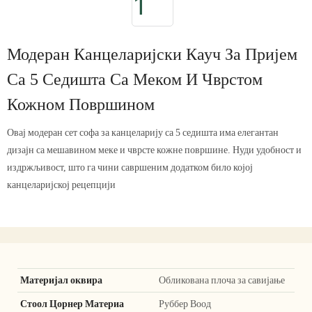
Модеран Канцеларијски Кауч За Пријем
Са 5 Седишта Са Меком И Чврстом
Кожном Површином
Овај модеран сет софа за канцеларију са 5 седишта има елегантан
дизајн са мешавином меке и чврсте кожне површине. Нуди удобност и
издржљивост, што га чини савршеним додатком било којој
канцеларијској рецепцији
Материјал оквира
Обликована плоча за савијање
Стоол Цорнер Материа
Руббер Воод