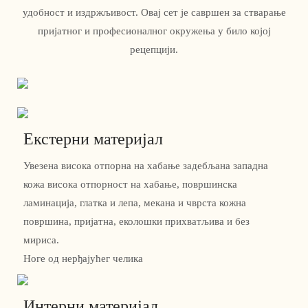
удобност и издржљивост. Овај сет је савршен за стварање
пријатног и професионалног окружења у било којој
рецепцији.
Екстерни материјал
Увезена висока отпорна на хабање задебљана западна
кожа висока отпорност на хабање, површинска
ламинација, глатка и лепа, мекана и чврста кожна
површина, пријатна, еколошки прихватљива и без
мириса.
Ноге од нерђајућег челика
Интерни материјал