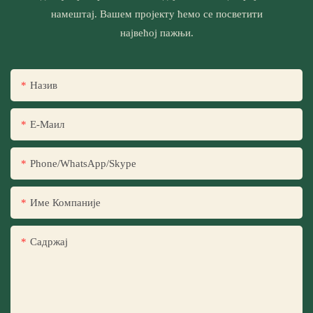
намештај. Вашем пројекту ћемо се посветити
највећој пажњи.
Назив
Е-Маил
Phone/WhatsApp/Skype
Име Компаније
Садржај