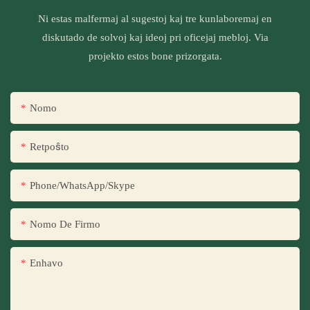
Ni estas malfermaj al sugestoj kaj tre kunlaboremaj en
diskutado de solvoj kaj ideoj pri oficejaj mebloj. Via
projekto estos bone prizorgata.
Nomo
Retpoŝto
Phone/WhatsApp/Skype
Nomo De Firmo
Enhavo