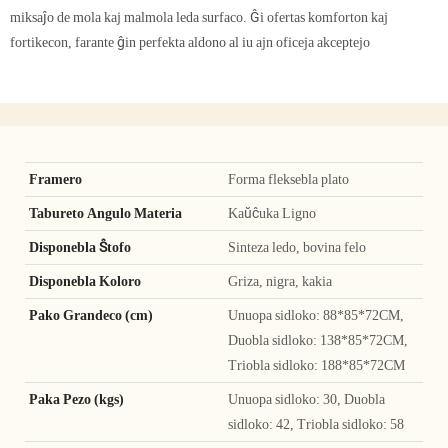
miksaĵo de mola kaj malmola leda surfaco. Ĝi ofertas komforton kaj
fortikecon, farante ĝin perfekta aldono al iu ajn oficeja akceptejo
Framero
Forma fleksebla plato
Tabureto Angulo Materia
Kaŭĉuka Ligno
Disponebla Ŝtofo
Sinteza ledo, bovina felo
Disponebla Koloro
Griza, nigra, kakia
Pako Grandeco (cm)
Unuopa sidloko: 88*85*72CM,
Duobla sidloko: 138*85*72CM,
Triobla sidloko: 188*85*72CM
Paka Pezo (kgs)
Unuopa sidloko: 30, Duobla
sidloko: 42, Triobla sidloko: 58