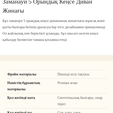
Заманауи 5 Орындық Кеңсе Диван
Жинағы
Бұл заманауи 5 орындық кеңсе диванының жиынтығы жұмсақ және
қатты былғары бетінің араласуы бар тегіс дизайнымен ерекшеленеді.
Ол жайлылық пен беріктікті ұсынады, бұл оны кез келген кеңсе
қабылдау бөлмесіне тамаша қосымша етеді
Фрейм матеріалы
Пішінді иілу тақтасы
Нәжістің бұрыштық
Резеңке ағаш
материалы
Қол жетімді мата
Синтетикалық былғары, сиыр
терісі
Қол жетімді түс
Сұр, қара, хаки