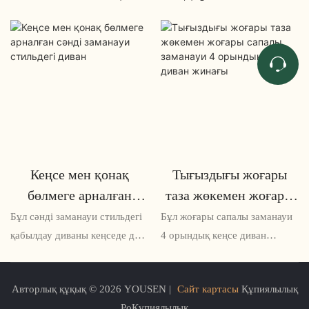
Кеңсе мен қонақ
Тығыздығы жоғары
бөлмеге арналған
таза жөкемен жоғары
сәнді заманауи
сапалы заманауи 4
Бұл сәнді заманауи стильдегі
Бұл жоғары сапалы заманауи
стильдегі диван
орындық кеңсе диван
қабылдау диваны кеңседе де,
4 орындық кеңсе диван
қонақ бөлмеде де өте
жинағы қосымша жайлылық
жинағы
қолайлы, ол таң қалдыратын
үшін жоғары тығыздықтағы
Авторлық құқық © 2026 YOUSEN |
Сайт картасы
Құпиялылық
тегіс және талғампаз
таза губкамен жасалған. Оның
PoҚұпиялылық