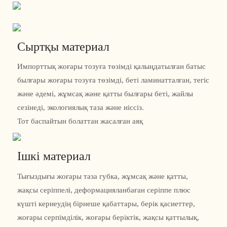
Сыртқы материал
Импорттық жоғары тозуға төзімді қалыңдатылған батыс
былғары жоғары тозуға төзімді, беті ламинатталған, тегіс
және әдемі, жұмсақ және қатты былғары беті, жайлы
сезінеді, экологиялық таза және иіссіз.
Тот баспайтын болаттан жасалған аяқ
Ішкі материал
Тығыздығы жоғары таза губка, жұмсақ және қатты,
жақсы серіппелі, деформацияланбаған серіппе плюс
күшті кернеудің бірнеше қабаттары, берік қасиеттер,
жоғары серпімділік, жоғары беріктік, жақсы қаттылық,