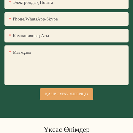
Электрондық Пошта
Phone/WhatsApp/Skype
Компанияның Аты
Мазмұны
ҚАЗІР СҰРАУ ЖІБЕРІҢІЗ
Ұқсас Өнімдер