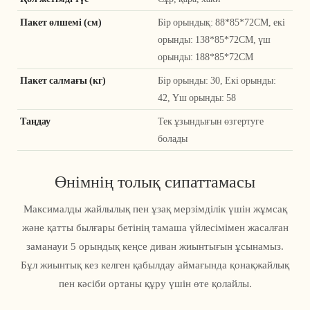
Пакет өлшемі (см)
Бір орындық: 88*85*72CM, екі
орынды: 138*85*72CM, үш
орынды: 188*85*72CM
Пакет салмағы (кг)
Бір орынды: 30, Екі орынды:
42, Үш орынды: 58
Таңдау
Тек ұзындығын өзгертуге
болады
Өнімнің толық сипаттамасы
Максималды жайлылық пен ұзақ мерзімділік үшін жұмсақ
және қатты былғары бетінің тамаша үйлесімімен жасалған
заманауи 5 орындық кеңсе диван жиынтығын ұсынамыз.
Бұл жиынтық кез келген қабылдау аймағында қонақжайлық
пен кәсіби ортаны құру үшін өте қолайлы.