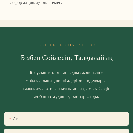
деформациялау оңай емес.
FEEL FREE CONTACT US
Бізбен Сөйлесіп, Талқылайық
Біз ұсыныстарға ашықпыз және кеңсе
жиһаздарының шешімдері мен идеяларын
талқылауда өте ынтымақтастықтамыз. Сіздің
жобаңыз мұқият қарастырылады.
Ат