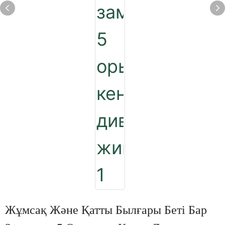
Жұмсақ Және Қатты Былғары Беті Бар