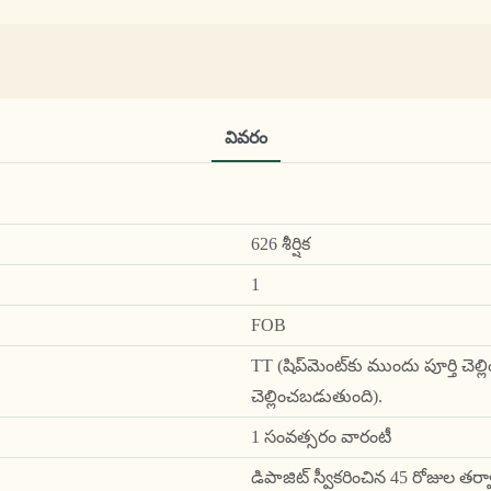
వివరం
626 శీర్షిక
1
FOB
TT (షిప్‌మెంట్‌కు ముందు పూర్తి చ
చెల్లించబడుతుంది).
1 సంవత్సరం వారంటీ
డిపాజిట్ స్వీకరించిన 45 రోజుల