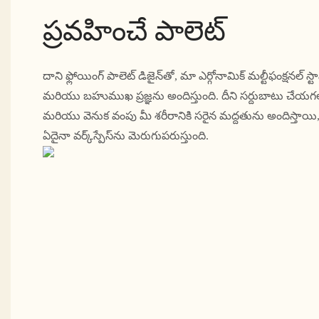
ప్రవహించే పాలెట్
దాని ఫ్లోయింగ్ పాలెట్ డిజైన్‌తో, మా ఎర్గోనామిక్ మల్టీఫంక్షనల్ స్టాఫ
మరియు బహుముఖ ప్రజ్ఞను అందిస్తుంది. దీని సర్దుబాటు చేయగల ఆర్మ
మరియు వెనుక వంపు మీ శరీరానికి సరైన మద్దతును అందిస్తాయ
ఏదైనా వర్క్‌స్పేస్‌ను మెరుగుపరుస్తుంది.