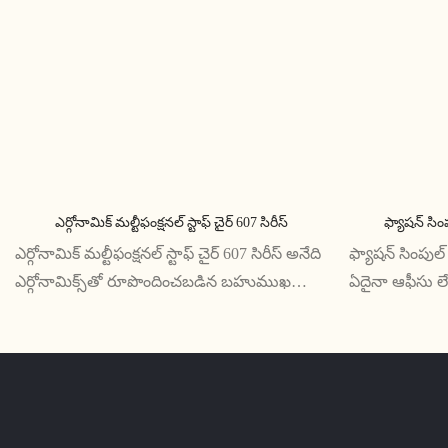
ఎర్గోనామిక్ మల్టీఫంక్షనల్ స్టాఫ్ చైర్ 607 సిరీస్
ఫ్యాషన్ సింప
ఎర్గోనామిక్ మల్టీఫంక్షనల్ స్టాఫ్ చైర్ 607 సిరీస్ అనేది
ఫ్యాషన్ సింపుల్ థ
ఎర్గోనామిక్స్‌తో రూపొందించబడిన బహుముఖ
ఏదైనా ఆఫీసు లేద
మరియు సౌకర్యవంతమైన సీటింగ్ సొల్యూషన్.
మరియు స్టైలిష్ 
సర్దుబాటు చేయగల ఎత్తు, వంపు మరియు నడుము
మరియు సొగసైన డి
మద్దతుతో సహా దాని వివిధ విధులు ఏ
సౌకర్యాన్ని మర
కార్యస్థలానికైనా సరైన ఎంపికగా చేస్తాయి
అందిస్తుంది.