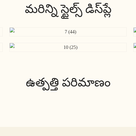
మరిన్ని స్టైల్స్ డిస్‌ప్లే
ఉత్పత్తి పరిమాణం