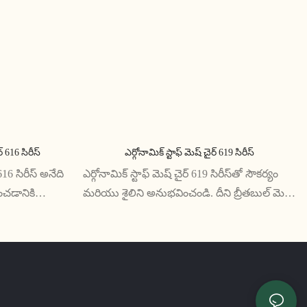
ర్ 616 సిరీస్
ఎర్గోనామిక్ స్టాఫ్ మెష్ చైర్ 619 సిరీస్
 616 సిరీస్ అనేది
ఎర్గోనామిక్ స్టాఫ్ మెష్ చైర్ 619 సిరీస్‌తో సౌకర్యం
చడానికి
మరియు శైలిని అనుభవించండి. దీని బ్రీతబుల్ మెష్
్ సొల్యూషన్.
బ్యాక్‌రెస్ట్ మరియు అడ్జస్టబుల్ ఫీచర్లు ఎక్కువ
 మద్దతు
గంటలు పని చేయడానికి సపోర్ట్ అందిస్తాయి
లిగి ఉన్న ఈ
యోగించడానికి