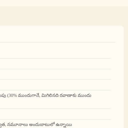
ెల్లింపు (30% ముందుగానే, మిగిలినది రవాణాకు ముందు
 తర్వాత, నమూనాలు అందుబాటులో ఉన్నాయి