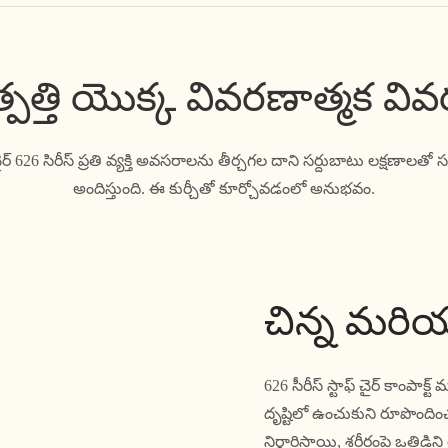
్పత్తి యొక్క వివరణాత్మక వి
్ చైర్ 626 సిరీస్ ప్రతి వ్యక్తి అవసరాలను తీర్చగల దాని సర్దుబాటు లక్షణాల
అందిస్తుంది. ఈ కుర్చీతో కూర్చోవడంలో అనుభవం.
చిన్న మరి
626 సీరీస్ స్టాఫ్ చైర్ కాంప
దృష్టిలో ఉంచుకుని రూపొందించ
నిర్ధారిస్తాయి, శరీరంపై ఒత్తి