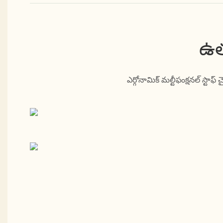
ఉత
ఎర్గోనామిక్ మల్టీఫంక్షనల్ స్టాఫ