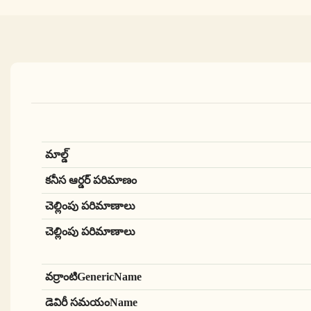
మాల్డ్
కనీస ఆర్డర్ పరిమాణం
చెల్లింపు పరిమాణాలు
చెల్లింపు పరిమాణాలు
వర్రాంటిGenericName
డెవిరీ సమయంName