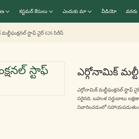
రణ
కస్టమర్ కేసులు
ఎందుకు మా
వీడియో
వనరు
 మల్టీఫంక్షనల్ స్టాఫ్ చైర్ 626 సిరీస్
ఎర్గోనామిక్ మల్టీ
ఎర్గోనామిక్ మల్టీఫంక్షనల్ స్టాఫ్
సరైనది. బహుళ సర్దుబాటు లక్షణాల
నివారించడంలో సహాయపడుతుం