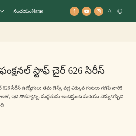
సంచయంName
ఫంక్షనల్ స్టాఫ్ చైర్ 626 సిరీస్
 చైర్ 626 సీరీస్ ఉద్యోగులు తమ డెస్క్ వద్ద ఎక్కువ గంటలు గడిపే వారికి
తో, ఇది సౌకర్యాన్ని, మద్దతును అందిస్తుంది మరియు వెన్నునొప్పిని
ది