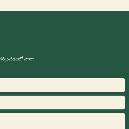
ం
చర్చించడంలో చాలా