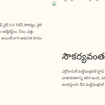
్ చైర్ 626 సిరీస్ సౌకర్యం, శైలి
్‌రెస్ట్‌లు, సీటు ఎత్తు
ి, అయితే దాని ఆధునిక రూపం
సౌకర్యవంతమ
ఎర్గోనామిక్ మల్టీఫంక్షనల్ స్
వాతావరణాన్ని కలిగి ఉంది, 
అందిస్తుంది. దీని మల్టీఫంక్