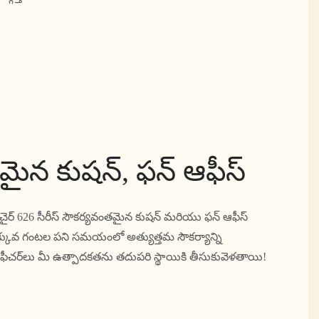
ైన కుషన్, ఫన్ ఆఫీస్
టాఫ్ చైర్ 626 సీరీస్ సౌకర్యవంతమైన కుషన్ మరియు ఫన్ ఆఫీస్
ఎక్కువ గంటల పని సమయంలో అత్యుత్తమ సౌకర్యాన్ని
షనల్ ఫీచర్‌లు మీ ఉత్పాదకతను తదుపరి స్థాయికి తీసుకువెళతాయి!