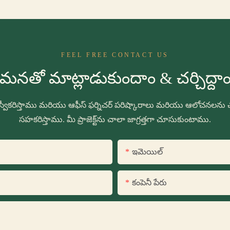
FEEL FREE CONTACT US
మనతో మాట్లాడుకుందాం & చర్చిద్దా
వీకరిస్తాము మరియు ఆఫీస్ ఫర్నిచర్ పరిష్కారాలు మరియు ఆలోచనలను 
సహకరిస్తాము. మీ ప్రాజెక్ట్‌ను చాలా జాగ్రత్తగా చూసుకుంటాము.
ఇమెయిల్
కంపెనీ పేరు