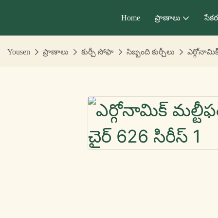
Home
ప్రాణాలు
సేక
Yousen
ప్రాణాలు
కుర్చీ సోఫా
సిబ్బంది కుర్చీలు
ఎర్గోనామిక్