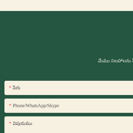
మేము సలహాలను స్
పేరు
Phone/WhatsApp/Skype
విషయము