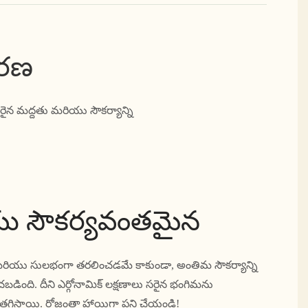
వరణ
తో సరైన మద్దతు మరియు సౌకర్యాన్ని
యు సౌకర్యవంతమైన
ాక్ట్ మరియు సులభంగా తరలించడమే కాకుండా, అంతిమ సౌకర్యాన్ని
బడింది. దీని ఎర్గోనామిక్ లక్షణాలు సరైన భంగిమను
డిని తగ్గిస్తాయి. రోజంతా హాయిగా పని చేయండి!