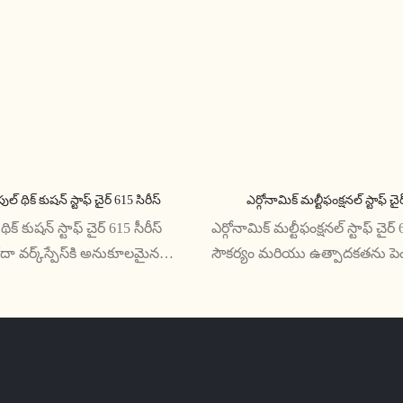
ుల్ థిక్ కుషన్ స్టాఫ్ చైర్ 615 సిరీస్
ఎర్గోనామిక్ మల్టీఫంక్షనల్ స్టాఫ్ చై
ిక్ కుషన్ స్టాఫ్ చైర్ 615 సీరీస్
ఎర్గోనామిక్ మల్టీఫంక్షనల్ స్టాఫ్ చైర్
ా వర్క్‌స్పేస్‌కి అనుకూలమైన
సౌకర్యం మరియు ఉత్పాదకతను పెం
కుర్చీ. దాని మందపాటి కుషన్
రూపొందించబడిన బహుముఖ సీటింగ
జైన్‌తో, ఇది ఏ సెట్టింగ్‌కైనా
సర్దుబాటు చేయగల ఎత్తు, నడుము
ియు ఆధునిక సౌందర్యాన్ని
మరియు బహుళ టిల్ట్ ఫంక్షన్‌లను క
కుర్చీ కార్యాలయ పరిసరాలలో ఉప
అనువైనది