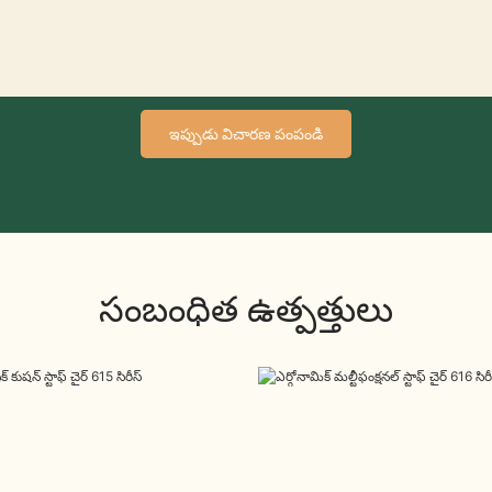
ఇప్పుడు విచారణ పంపండి
సంబంధిత ఉత్పత్తులు