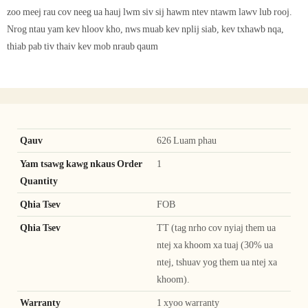
zoo meej rau cov neeg ua hauj lwm siv sij hawm ntev ntawm lawv lub rooj.
Nrog ntau yam kev hloov kho, nws muab kev nplij siab, kev txhawb nqa,
thiab pab tiv thaiv kev mob nraub qaum
Qauv
626 Luam phau
Yam tsawg kawg nkaus Order
1
Quantity
Qhia Tsev
FOB
Qhia Tsev
TT (tag nrho cov nyiaj them ua
ntej xa khoom xa tuaj (30% ua
ntej, tshuav yog them ua ntej xa
khoom).
Warranty
1 xyoo warranty