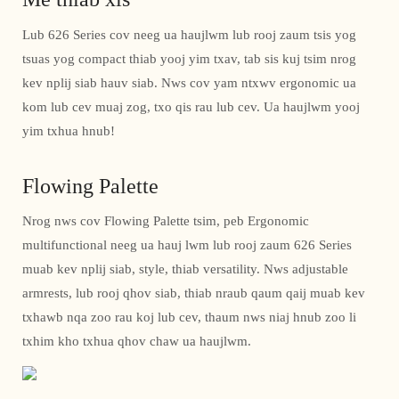
Lub 626 Series cov neeg ua haujlwm lub rooj zaum tsis yog
tsuas yog compact thiab yooj yim txav, tab sis kuj tsim nrog
kev nplij siab hauv siab. Nws cov yam ntxwv ergonomic ua
kom lub cev muaj zog, txo qis rau lub cev. Ua haujlwm yooj
yim txhua hnub!
Flowing Palette
Nrog nws cov Flowing Palette tsim, peb Ergonomic
multifunctional neeg ua hauj lwm lub rooj zaum 626 Series
muab kev nplij siab, style, thiab versatility. Nws adjustable
armrests, lub rooj qhov siab, thiab nraub qaum qaij muab kev
txhawb nqa zoo rau koj lub cev, thaum nws niaj hnub zoo li
txhim kho txhua qhov chaw ua haujlwm.