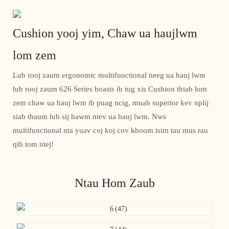
Cushion yooj yim, Chaw ua haujlwm
lom zem
Lub rooj zaum ergonomic multifunctional neeg ua hauj lwm
lub rooj zaum 626 Series boasts ib tug xis Cushion thiab lom
zem chaw ua hauj lwm ib puag ncig, muab superior kev nplij
siab thaum lub sij hawm ntev ua hauj lwm. Nws
multifunctional nta yuav coj koj cov khoom tsim tau mus rau
qib tom ntej!
Ntau Hom Zaub