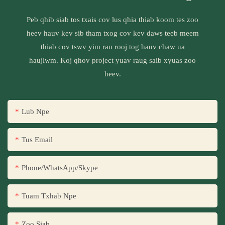
Peb qhib siab tos txais cov lus qhia thiab koom tes zoo
heev hauv kev sib tham txog cov kev daws teeb meem
thiab cov tswv yim rau rooj tog hauv chaw ua
haujlwm. Koj qhov project yuav raug saib xyuas zoo
heev.
Lub Npe
Tus Email
Phone/WhatsApp/Skype
Tuam Txhab Npe
Zoo Siab