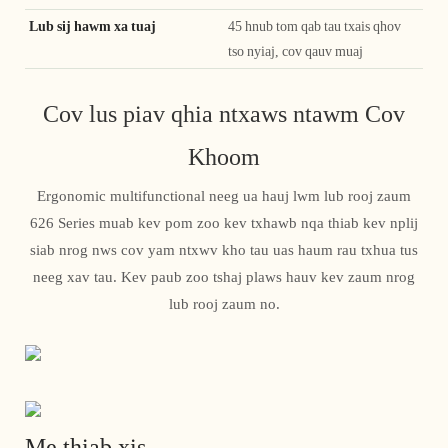
Lub sij hawm xa tuaj
45 hnub tom qab tau txais qhov
tso nyiaj, cov qauv muaj
Cov lus piav qhia ntxaws ntawm Cov
Khoom
Ergonomic multifunctional neeg ua hauj lwm lub rooj zaum
626 Series muab kev pom zoo kev txhawb nqa thiab kev nplij
siab nrog nws cov yam ntxwv kho tau uas haum rau txhua tus
neeg xav tau. Kev paub zoo tshaj plaws hauv kev zaum nrog
lub rooj zaum no.
Me thiab xis