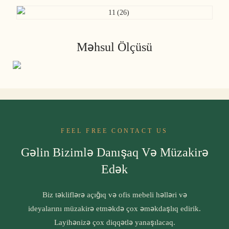
Məhsul Ölçüsü
FEEL FREE CONTACT US
Gəlin Bizimlə Danışaq Və Müzakirə
Edək
Biz təkliflərə açığıq və ofis mebeli həlləri və
ideyalarını müzakirə etməkdə çox əməkdaşlıq edirik.
Layihənizə çox diqqətlə yanaşılacaq.