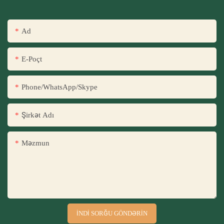
Ad
E-Poçt
Phone/WhatsApp/Skype
Şirkət Adı
Məzmun
İNDI SORĞU GÖNDƏRIN