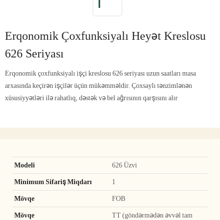
Erqonomik Çoxfunksiyalı Heyət Kreslosu
626 Seriyası
Erqonomik çoxfunksiyalı işçi kreslosu 626 seriyası uzun saatları masa
arxasında keçirən işçilər üçün mükəmməldir. Çoxsaylı tənzimlənən
xüsusiyyətləri ilə rahatlıq, dəstək və bel ağrısının qarşısını alır
Modeli
626 Üzvi
Minimum Sifariş Miqdarı
1
Mövqe
FOB
Mövqe
TT (göndərmədən əvvəl tam