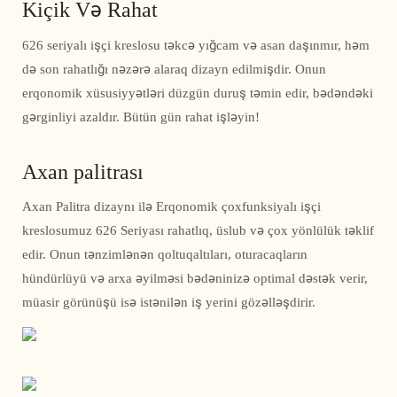
Kiçik Və Rahat
626 seriyalı işçi kreslosu təkcə yığcam və asan daşınmır, həm
də son rahatlığı nəzərə alaraq dizayn edilmişdir. Onun
erqonomik xüsusiyyətləri düzgün duruş təmin edir, bədəndəki
gərginliyi azaldır. Bütün gün rahat işləyin!
Axan palitrası
Axan Palitra dizaynı ilə Erqonomik çoxfunksiyalı işçi
kreslosumuz 626 Seriyası rahatlıq, üslub və çox yönlülük təklif
edir. Onun tənzimlənən qoltuqaltıları, oturacaqların
hündürlüyü və arxa əyilməsi bədəninizə optimal dəstək verir,
müasir görünüşü isə istənilən iş yerini gözəlləşdirir.