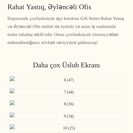
Rahat Yastıq, Əyləncəli Ofis
Erqonomik çoxfunksiyalı işçi kreslosu 626 Series Rahat Yastıq
və Əyləncəli Ofis mühiti ilə öyünür və uzun iş saatlarında
üstün rahatlıq təklif edir. Onun çoxfunksiyalı xüsusiyyətləri
məhsuldarlığınızı növbəti səviyyəyə qaldıracaq!
Daha çox Üslub Ekranı