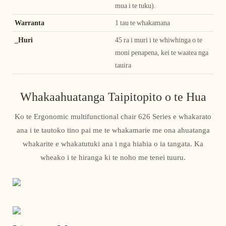
mua i te tuku).
Warranta
1 tau te whakamana
_Huri
45 ra i muri i te whiwhinga o te
moni penapena, kei te waatea nga
tauira
Whakaahuatanga Taipitopito o te Hua
Ko te Ergonomic multifunctional chair 626 Series e whakarato
ana i te tautoko tino pai me te whakamarie me ona ahuatanga
whakarite e whakatutuki ana i nga hiahia o ia tangata. Ka
wheako i te hiranga ki te noho me tenei tuuru.