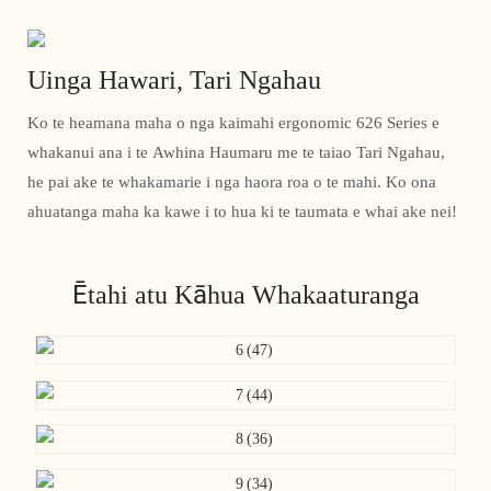
Uinga Hawari, Tari Ngahau
Ko te heamana maha o nga kaimahi ergonomic 626 Series e
whakanui ana i te Awhina Haumaru me te taiao Tari Ngahau,
he pai ake te whakamarie i nga haora roa o te mahi. Ko ona
ahuatanga maha ka kawe i to hua ki te taumata e whai ake nei!
Ētahi atu Kāhua Whakaaturanga