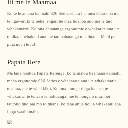
Iti me te Maamaa
Ko te heamana kaimahi 626 Series ehara i te mea kiato noa me
te ngawari ki te neke, engari he mea hoahoa ano me te tino
whakamarie. Ko ona ahuatanga ergonomic e whakarite ana i te
tu tika, e whakaiti ana i te taumahatanga o te tinana. Mahi pai
puta noa i te ra!
Papata Rere
Ma tana hoahoa Papate Rerenga, ko ta matou heamana kaimahi
maha ergonomic 626 Series e whakarato ana i te whakamarie,
te ahua, me te whai kiko. Ko ona tuunga ringa ka taea te
whakarite, te teitei o te nohoanga, me te honga o muri hei
tautoko tino pai mo to tinana, ko tana ahua hou e whakanui ana
i nga waahi mahi.