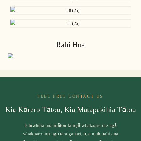
Rahi Hua
FEEL FREE CONTACT US
Kia Kōrero Tātou, Kia Matapakihia Tātou
E tuwhera ana mātou ki ngā whakaaro me ngā
whakaaro mō ngā taonga tari, ā, e mahi tahi ana