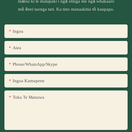
mātou ki te matapaki i ngā otinga me ngā whakaaro
mō ēnei taonga tari. Ka tino manaakitia tō kaupapa.
Ingoa
Aiea
Phone/WhatsApp/Skype
Ingoa Kamupene
Toka Te Manawa