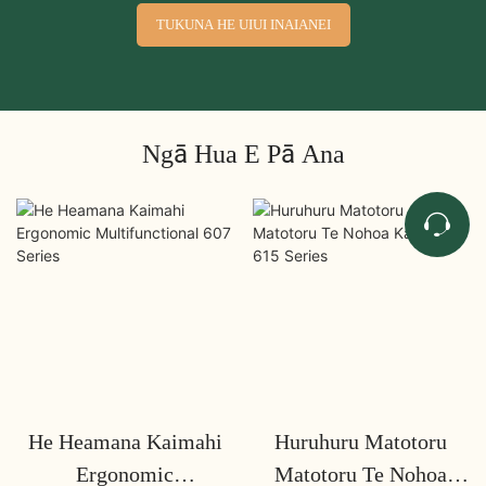
TUKUNA HE UIUI INAIANEI
Ngā Hua E Pā Ana
He Heamana Kaimahi
Huruhuru Matotoru
Ergonomic
Matotoru Te Nohoa