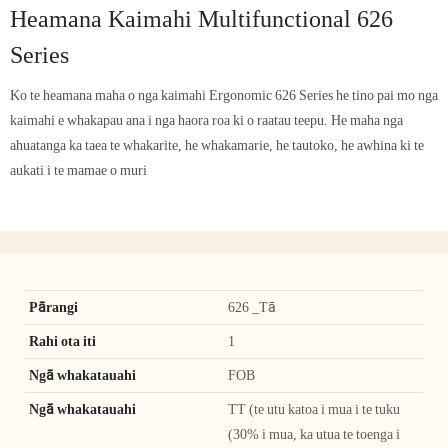
Heamana Kaimahi Multifunctional 626
Series
Ko te heamana maha o nga kaimahi Ergonomic 626 Series he tino pai mo nga
kaimahi e whakapau ana i nga haora roa ki o raatau teepu. He maha nga
ahuatanga ka taea te whakarite, he whakamarie, he tautoko, he awhina ki te
aukati i te mamae o muri
Pārangi
626 _Tā
Rahi ota iti
1
Ngā whakatauahi
FOB
Ngā whakatauahi
TT (te utu katoa i mua i te tuku
(30% i mua, ka utua te toenga i