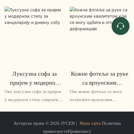
Луксузна софа за
Кожне фотеље за руке
пријем у модерном
са врхунским
стилу за канцеларију и
квалитетом које се
Ова луксузна софа за пријем
Ове кожне фотеље се могу
дневну собу
могу одбити и отпорне
у модерном стилу савршена
похвалити врхунским
је за канцеларијске и дневне
квалитетним материјалима
на деформације
собе, нудећи елегантан и
који се одбијају и отпорним
Ауторска права © 2026 ЈУСЕН |
Мапа сајта
Политика
софистициран дизајн који ће
на деформације,
приватностиПриватност
сигурно импресионирати. Са
осигуравајући дуготрајну