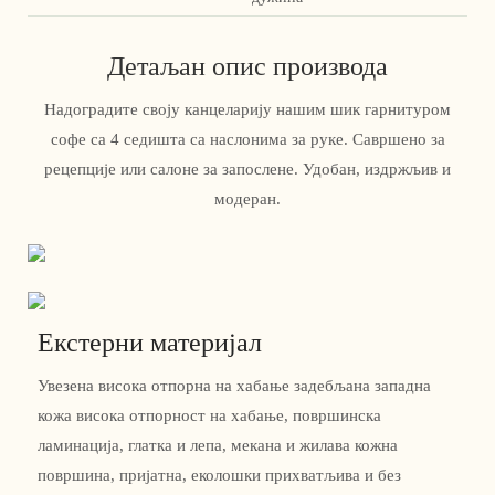
Детаљан опис производа
Надоградите своју канцеларију нашим шик гарнитуром
софе са 4 седишта са наслонима за руке. Савршено за
рецепције или салоне за запослене. Удобан, издржљив и
модеран.
Екстерни материјал
Увезена висока отпорна на хабање задебљана западна
кожа висока отпорност на хабање, површинска
ламинација, глатка и лепа, мекана и жилава кожна
површина, пријатна, еколошки прихватљива и без