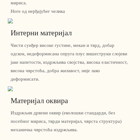
мириса.
Ноге од нерђајућег челика
Интерни материјал
Чисти сунђер високе густине, мекан и тврд, добар
одскок, недеформисана опруга плус вишеструки слојеви
јаке напетости, издржљива својства, висока еластичност,
висока чврстоћа, добра жилавост, није лако
деформисати.
Материјал оквира
Издржљив дрвени оквир (еколошки стандарди, без
посебног мириса, тврди материјал, чврста структура)
механичка чврстоћа издржљива.