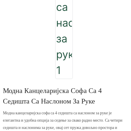
Модна Канцеларијска Софа Са 4
Седишта Са Наслоном За Руке
Модна канцеларијска софа са 4 седишта са наслоном за руке је
елегантна и удобна опција за седење за свако радно место. Са четири
седишта и наслонима за руке, овај сет пружа довољно простора и