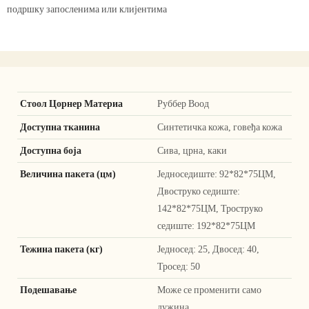
подршку запосленима или клијентима
Стоол Цорнер Материа
Руббер Воод
Доступна тканина
Синтетичка кожа, говеђа кожа
Доступна боја
Сива, црна, каки
Величина пакета (цм)
Једноседиште: 92*82*75ЦМ,
Двоструко седиште:
142*82*75ЦМ, Троструко
седиште: 192*82*75ЦМ
Тежина пакета (кг)
Једносед: 25, Двосед: 40,
Тросед: 50
Подешавање
Може се променити само
дужина