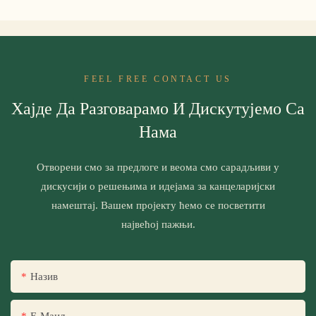
FEEL FREE CONTACT US
Хајде Да Разговарамо И Дискутујемо Са
Нама
Отворени смо за предлоге и веома смо сарадљиви у
дискусији о решењима и идејама за канцеларијски
намештај. Вашем пројекту ћемо се посветити
највећој пажњи.
Назив