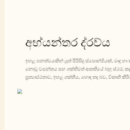
අභ්යන්තර ද්රව්ය
ඉහළ ඝනත්වයකින් යුත් පිරිසිදු ස්පොන්ජියක්, මෘදු හා තද
නොවූ වසන්තය සහ ශක්තිමත් ආතතියේ බහු ස්ථර, ක
ප්‍රත්‍යාස්ථතාව, ඉහළ ශක්තිය, හොඳ තද බව, විකෘති කි