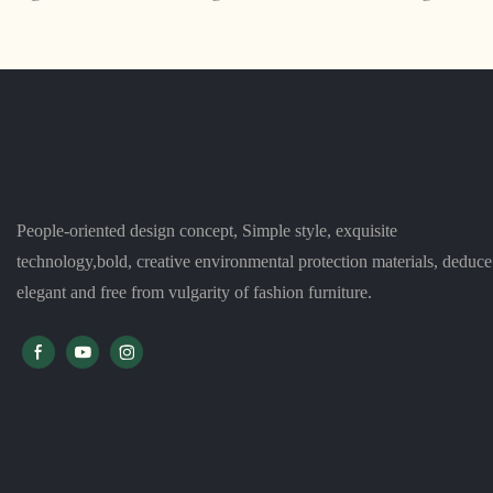
කාමර සඳහා පරිපූර්ණ වන අතර, සිත්
නැවත ගොඩනැ
ඇදගන්නාසුළු හා නවීන මෝස්තරයක් ඉදිරිපත්
ඔරොත්තු දෙන ද
කරයි. එහි ප්ලෂ් කුෂන් සහ සමකාලීන පෙනුම
මෙම කල්පවත්
සමඟ, එය ඕනෑම නවීන අවකාශයකට
සමඟ සුඛෝපභෝ
පරිපූර්ණ එකතු කිරීමකි
විඳින්න
People-oriented design concept, Simple style, exquisite
technology,bold, creative environmental protection materials, deduce
elegant and free from vulgarity of fashion furniture.