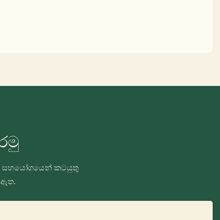
රමු
ඉතා සහයෝගයෙන් කටයුතු
 ඇත.