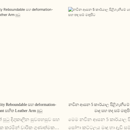
ity Reboundable සහ deformation-
නවීන ආසන 5 කාර්යාල පිළිගැනීම
tant සහිත Leather Arm පුටු
මෘදු සහ තද සම් මතුප
 පුටු දිගුකාලීන සුවපහසුව සහ
මෙම නවීන ආසන 5 කාර්යාල ප
 කරමින් වාරික ගුණාත්මක
සෝෆා කට්ටලය මෘදු හා දැඩි සම