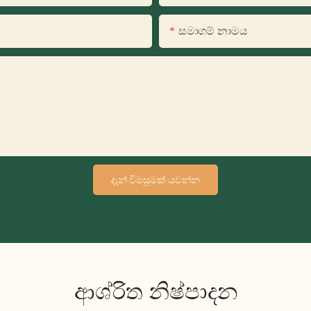
සමාගම් නාමය
දැන් විමසුමක් යවන්න
ආශ්රිත නිෂ්පාදන