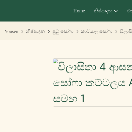
Home
නිෂ්පාදන
එ
Yousen
නිෂ්පාදන
පුටු සෝෆා
කාර්යාල සෝෆා
විලා