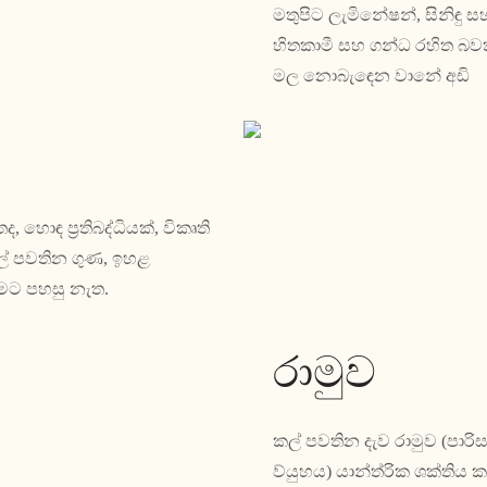
මතුපිට ලැමිනේෂන්, සිනිඳු ස
හිතකාමී සහ ගන්ධ රහිත බවක
මල නොබැඳෙන වානේ අඩි
, හොඳ ප්‍රතිබද්ධියක්, විකෘති
ල් පවතින ගුණ, ඉහළ
රීමට පහසු නැත.
රාමුව
කල් පවතින දැව රාමුව (පාරිස
ව්යුහය) යාන්ත්රික ශක්තිය 