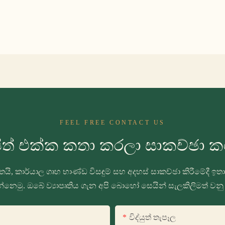
FEEL FREE CONTACT US
ිත් එක්ක කතා කරලා සාකච්ඡා ක
යි, කාර්යාල ගෘහ භාණ්ඩ විසඳුම් සහ අදහස් සාකච්ඡා කිරීමේදී 
්නෙමු. ඔබේ ව්‍යාපෘතිය ගැන අපි බොහෝ සෙයින් සැලකිලිමත් වනු
විද්යුත් තැපෑල