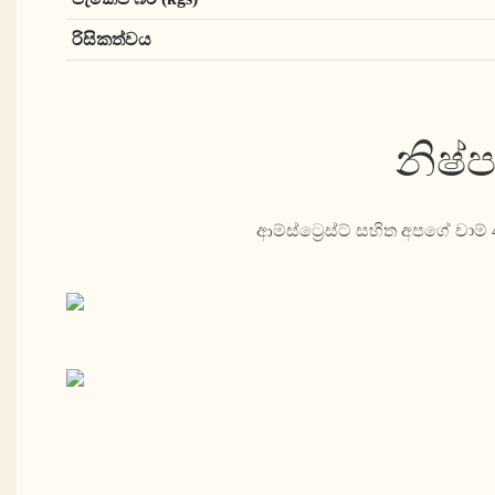
රිසිකත්වය
නිෂ්
ආම්ස්ට්‍රෙස්ට් සහිත අපගේ ච