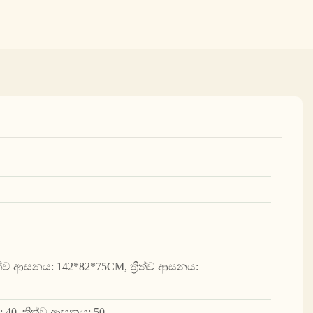
්ව ආසනය: 142*82*75CM, ත්‍රිත්ව ආසනය:
0, ත්‍රිත්ව ආසනය: 50