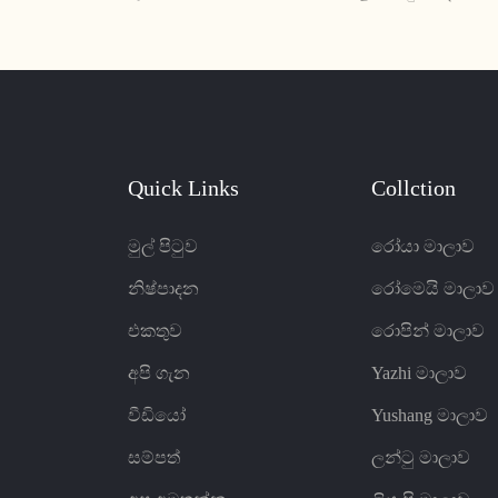
ංවිය හැකි සහ විරූපණයට
මිශ්‍රණයක් සහිත සිනිඳු මෝස්ත
්‍රව්‍ය ගැන පුරසාරම් දොඩයි.
සමන්විත වේ. එය සුවපහසුව 
නා සහ ඉහළ මට්ටමේ කෑලි
කල්පැවැත්ම ලබා දෙයි, එය ඕන
ගී ආසන අත්දැකීමක් භුක්ති
පිළිගැනීමේ ප්රදේශයකට පරිපූ
කිරීමක් කරයි
Quick Links
Collction
මුල් පිටුව
රෝයා මාලාව
නිෂ්පාදන
රෝමෙයි මාලාව
එකතුව
රොපින් මාලාව
අපි ගැන
Yazhi මාලාව
වීඩියෝ
Yushang මාලාව
සම්පත්
ලන්ටු මාලාව