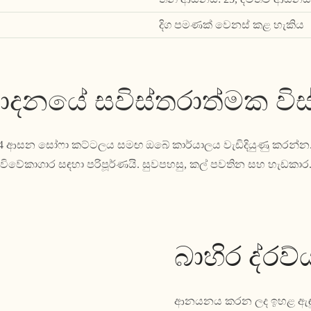
දිග පමණක් වෙනස් කළ හැකිය
පාදනයේ සවිස්තරාත්මක වි
ාම් 4 ආසන සෝෆා කට්ටලය සමඟ ඔබේ කාර්යාලය වැඩිදියුණු කරන්
විවේකාගාර සඳහා පරිපූර්ණයි. සුවපහසු, කල් පවතින සහ හැඩකාර
බාහිර ද්රව්
ආනයනය කරන ලද ඉහළ ඇඳුම්-ප්