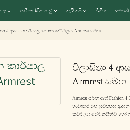
කතු
පාරිභෝගික නඩු
ඇයි අපි
වීඩිය
සම්පත්
සිතා 4 ආසන කාර්යාල සෝෆා කට්ටලය Armrest සමඟ
විලාසිතා 4 
Armrest සමඟ
Armrest සමඟ ඇති Fashion 4 
හැඩකාර සහ සුවපහසු ආසන 
කට්ටලය සේවකයින්ට හෝ ගන