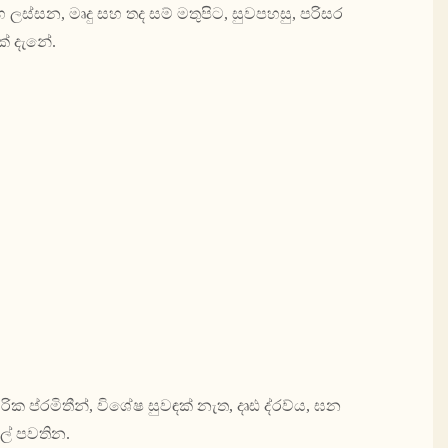
හ ලස්සන, මෘදු සහ තද සම් මතුපිට, සුවපහසු, පරිසර
් දැනේ.
රික ප්රමිතීන්, විශේෂ සුවඳක් නැත, දෘඪ ද්රව්ය, ඝන
කල් පවතින.