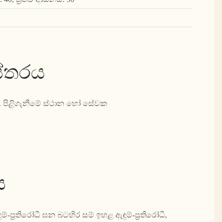
ස්තරය
න. පිළිගැනීමේ ස්ථාන හෝ සේවක
.
ය
‍රතිරෝධී ඝන බටහිර සම් ඉහළ ඇඳුම්-ප්‍රතිරෝධී,