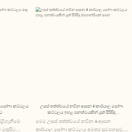
ේ සෝෆා කට්ටලය
උසස් තත්ත්වයේ නවීන ආසන 4 කාර්යාල සෝෆා
ිට
කට්ටලය ඉහළ ඝනත්වයකින් යුත් පිරිසිදු
ස්පොන්ජියක් සමඟ
ිළිගැනීමේ
මෙම උසස් තත්ත්වයේ නවීන 4-ආසන
් මතුපිට
කාර්යාල සෝෆා කට්ටලය අමතර සුවපහසුව