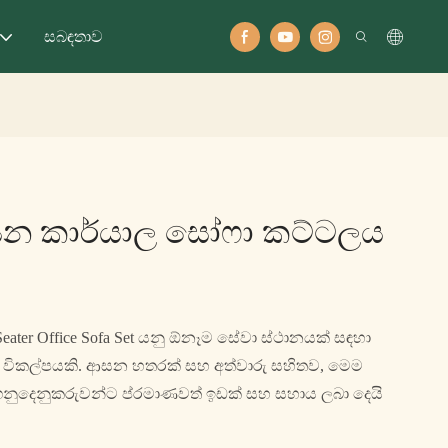
සබඳතාව
ආසන කාර්යාල සෝෆා කට්ටලය
Seater Office Sofa Set යනු ඕනෑම සේවා ස්ථානයක් සඳහා
විකල්පයකි. ආසන හතරක් සහ අත්වාරු සහිතව, මෙම
ුදෙනුකරුවන්ට ප්රමාණවත් ඉඩක් සහ සහාය ලබා දෙයි