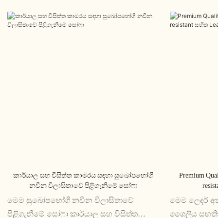
කාර්යාල සහ විසිත්ත කාමරය සඳහා සුඛෝපභෝගී
Premium Qual
නවීන විලාසිතාවේ පිළිගැනීමේ සෝෆා
resis
මෙම සුඛෝපභෝගී නවීන විලාසිතාවේ
මෙම ලෙදර් අත්
පිළිගැනීමේ සෝෆා කාර්යාල සහ විසිත්ත
ශෛලිය සහතික