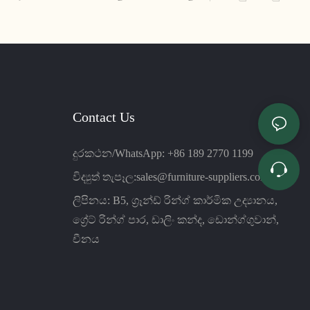
රයකින්
සඳහා ඉහළ ඝනත්වයකින් යුත් පිරිසිදු
සහ
ස්පොන්ජියකින් නිර්මාණය කර ඇත. එහි සිනිඳු
ෑම කාර්යාල
සහ සමකාලීන නිර්මාණය ඕනෑම කාර්යාල
ර්ණ එකතු
අවකාශයක් සඳහා පරිපූර්ණයි
Contact Us
දුරකථන/WhatsApp: +86 189 2770 1199
විද්‍යුත් තැපෑල:
sales@furniture-suppliers.com
ලිපිනය: B5, ග්‍රෑන්ඩ් රින්ග් කාර්මික උද්‍යානය,
ග්‍රේට් රින්ග් පාර, ඩාලිං කන්ද, ඩොන්ග්ගුවාන්,
චීනය