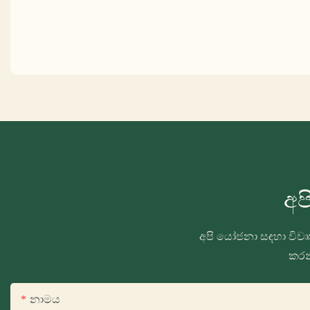
අප
අපි යෝජනා සඳහා විවෘත
කරන
නාමය