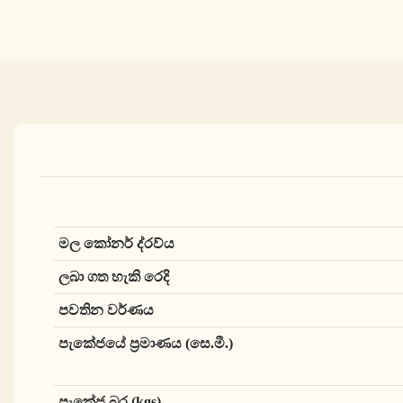
මල කෝනර් ද්රව්ය
ලබා ගත හැකි රෙදි
පවතින වර්ණය
පැකේජයේ ප්‍රමාණය (සෙ.මී.)
පැකේජ බර (kgs)