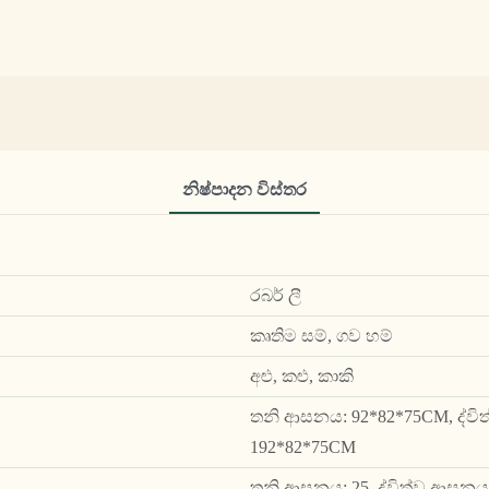
නිෂ්පාදන විස්තර
රබර් ලී
කෘතිම සම්, ගව හම්
අළු, කළු, කාකි
තනි ආසනය: 92*82*75CM, ද්විත
192*82*75CM
තනි ආසනය: 25, ද්විත්ව ආසනය: 4