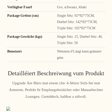
Verfügbar Faarf
Gro, schwaarz, khaki
Package Gréisst (cm)
Single Sëtz: 92*82*75CM,
Duebel Sëtz: 142*82*75CM,
Triple Sëtz: 192*82*75CM
Package Gewiicht (kgs)
Single Sëtz: 25, Duebel Sëtz: 40,
Triple Sëtz: 50
Benotzert
Nëmmen d'Längt kann geännert
ginn
Detailléiert Beschreiwung vum Produkt
Upgrade Äre Büro mat eisem chic 4-Sëtzer Sofa-Set mat
Armrests. Perfekt fir Empfangsberäicher oder Mataarbechter
Loungen. Gemittlech, haltbar a stilvoll.