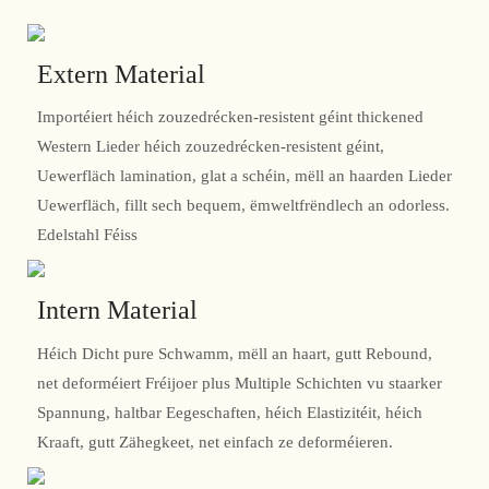
Extern Material
Importéiert héich zouzedrécken-resistent géint thickened
Western Lieder héich zouzedrécken-resistent géint,
Uewerfläch lamination, glat a schéin, mëll an haarden Lieder
Uewerfläch, fillt sech bequem, ëmweltfrëndlech an odorless.
Edelstahl Féiss
Intern Material
Héich Dicht pure Schwamm, mëll an haart, gutt Rebound,
net deforméiert Fréijoer plus Multiple Schichten vu staarker
Spannung, haltbar Eegeschaften, héich Elastizitéit, héich
Kraaft, gutt Zähegkeet, net einfach ze deforméieren.