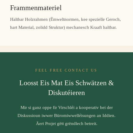
Frammenmateriel
Haltbar Holzrahmen (Ëmweltnormen, kee spezielle Geroch,
hart Material, zolidd Struktur) mechanesch Kraaft haltbar.
FEEL FREE CONTACT US
Loosst Eis Mat Eis Schwätzen &
Diskutéieren
Mir si ganz oppe fir Virschléi a kooperativ bei der
Diskussioun iwwer Büromiwwelléisungen an Iddien.
Äert Projet gëtt grëndlech betreit.