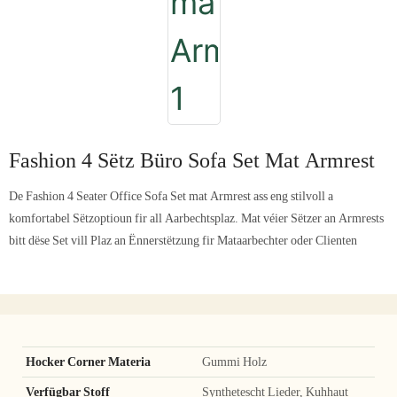
Fashion 4 Sëtz Büro Sofa Set Mat Armrest
De Fashion 4 Seater Office Sofa Set mat Armrest ass eng stilvoll a
komfortabel Sëtzoptioun fir all Aarbechtsplaz. Mat véier Sëtzer an Armrests
bitt dëse Set vill Plaz an Ënnerstëtzung fir Mataarbechter oder Clienten
Hocker Corner Materia
Gummi Holz
Verfügbar Stoff
Synthetescht Lieder, Kuhhaut