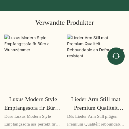
Verwandte Produkter
Luxus Modern Style
Lieder Arm Still mat
Empfangssofa fir Büro a
Premium Qualitéit
Wunnzëmmer
Reboundable an
Dëse Luxus Modern Style
Dës Lieder Arm Still prägen
Deformatioun resistent
Empfangssofa ass perfekt fir
Premium Qualitéit reboundable