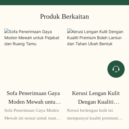
Produk Berkaitan
Sofa Penerimaan Gaya
Kerusi Lengan Kulit
Moden Mewah untuk
Dengan Kualiti
Pejabat dan Ruang
Premium Boleh Lantun
Sofa Penerimaan Gaya Moden
Kerusi berlengan kulit ini
Tamu
dan Tahan Ubah Bentuk
Mewah ini sesuai untuk ruang
mempunyai kualiti premium
pejabat dan ruang tamu,
yang boleh dibalut semula dan