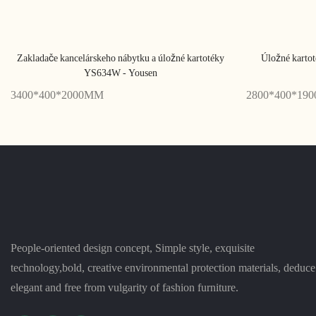
Zakladače kancelárskeho nábytku a úložné kartotéky
Úložné kartot
YS634W - Yousen
3400*400*2000MM
2800*400*19
People-oriented design concept, Simple style, exquisite
technology,bold, creative environmental protection materials, deduce
elegant and free from vulgarity of fashion furniture.