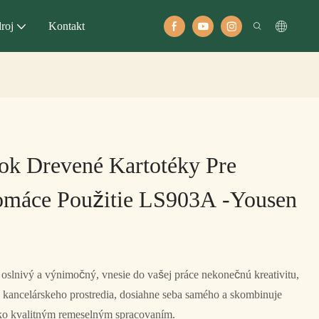
roj
Kontakt
ok Drevené Kartotéky Pre
omáce Použitie LS903A -Yousen
oslnivý a výnimočný, vnesie do vašej práce nekonečnú kreativitu,
 kancelárskeho prostredia, dosiahne seba samého a skombinuje
soko kvalitným remeselným spracovaním.