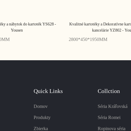
éky a nábytok do kartoték YS628 -
Kvalitné kartotéky a Dekoratívne kar
Yousen
kancelárie YZ802 - Yo
00MM
2800*450*1950MM
Quick Links
Collction
Domov
Séria Kráľovská
Produkty
Séria Romei
Zbierka
Ropinova séria