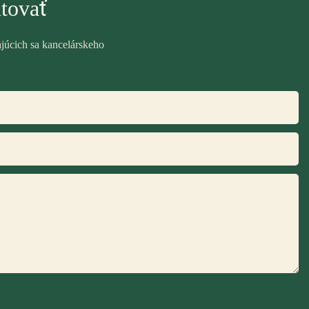
tovať
ajúcich sa kancelárskeho