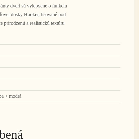
 pánty dverí sú vylepšené o funkciu
ľovej dosky Hooker, lisované pod
 prirodzenú a realistickú textúru
rba + modrá
obená