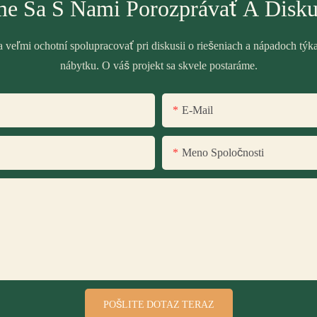
e Sa S Nami Porozprávať A Disku
veľmi ochotní spolupracovať pri diskusii o riešeniach a nápadoch týk
nábytku. O váš projekt sa skvele postaráme.
E-Mail
Meno Spoločnosti
POŠLITE DOTAZ TERAZ