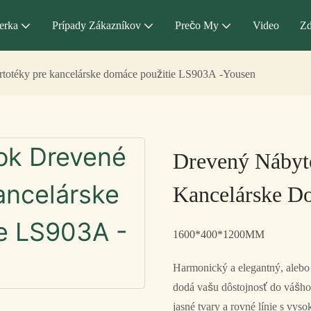
erka
Prípady Zákazníkov
Prečo My
Video
Zd
totéky pre kancelárske domáce použitie LS903A -Yousen
Drevený Nábyt
Kancelárske D
1600*400*1200MM
Harmonický a elegantný, alebo 
dodá vašu dôstojnosť do vášho
jasné tvary a rovné línie s vy