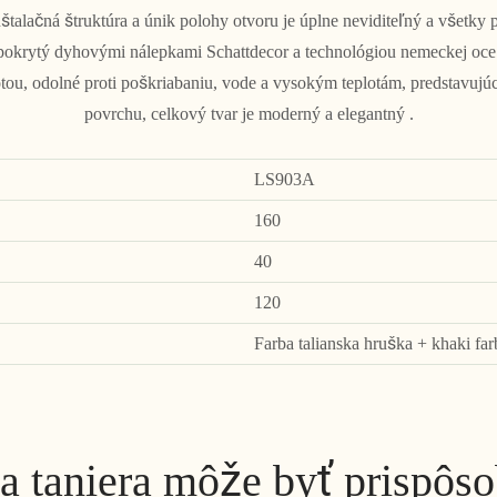
inštalačná štruktúra a únik polohy otvoru je úplne neviditeľný a všetky
pokrytý dyhovými nálepkami Schattdecor a technológiou nemeckej oce
u, odolné proti poškriabaniu, vode a vysokým teplotám, predstavujúce
povrchu, celkový tvar je moderný a elegantný .
LS903A
160
40
120
Farba talianska hruška + khaki fa
a taniera môže byť prispôs