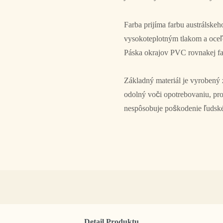
Farba prijíma farbu austrálske
vysokoteplotným tlakom a oceľ
Páska okrajov PVC rovnakej fa
Základný materiál je vyrobený 
odolný voči opotrebovaniu, pro
nespôsobuje poškodenie ľudskéh
Detail Produktu