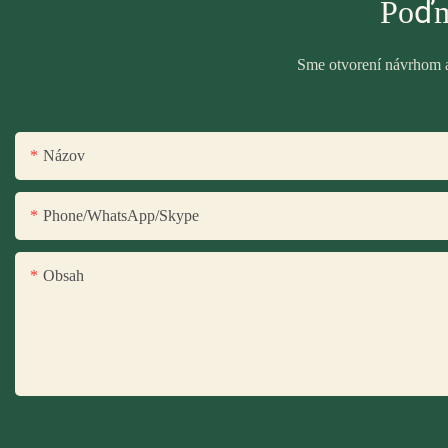
Poďm
Sme otvorení návrhom a 
Názov
Phone/WhatsApp/Skype
Obsah