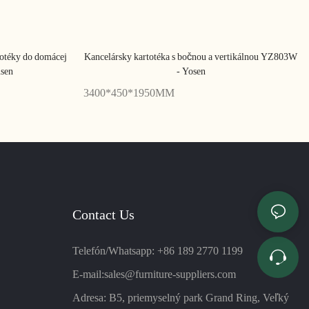
totéky do domácej
Kancelársky kartotéka s bočnou a vertikálnou YZ803W
usen
- Yosen
3400*450*1950MM
Contact Us
Telefón/Whatsapp: +86 189 2770 1199
E-mail:
sales@furniture-suppliers.com
Adresa: B5, priemyselný park Grand Ring, Veľký