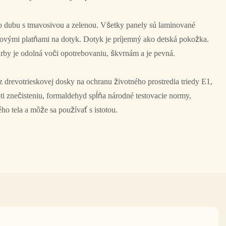
ho dubu s tmavosivou a zelenou. Všetky panely sú laminované
ovými platňami na dotyk. Dotyk je príjemný ako detská pokožka.
rby je odolná voči opotrebovaniu, škvrnám a je pevná.
z drevotrieskovej dosky na ochranu životného prostredia triedy E1,
ti znečisteniu, formaldehyd spĺňa národné testovacie normy,
o tela a môže sa používať s istotou.