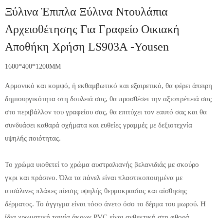
Ξύλινα Έπιπλα Ξύλινα Ντουλάπια
Αρχειοθέτησης Για Γραφείο Οικιακή
Αποθήκη Χρήση LS903A -Yousen
1600*400*1200MM
Αρμονικό και κομψό, ή εκθαμβωτικό και εξαιρετικό, θα φέρει άπειρη
δημιουργικότητα στη δουλειά σας, θα προσθέσει την αξιοπρέπειά σας
στο περιβάλλον του γραφείου σας, θα επιτύχει τον εαυτό σας και θα
συνδυάσει καθαρά σχήματα και ευθείες γραμμές με δεξιοτεχνία
υψηλής ποιότητας.
Το χρώμα υιοθετεί το χρώμα αυστραλιανής βελανιδιάς με σκούρο
γκρι και πράσινο. Όλα τα πάνελ είναι πλαστικοποιημένα με
ατσάλινες πλάκες πίεσης υψηλής θερμοκρασίας και αίσθησης
δέρματος. Το άγγιγμα είναι τόσο άνετο όσο το δέρμα του μωρού. Η
ίδια χρωματική ταινία άκρων PVC είναι ανθεκτική στη φθορά,