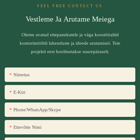
FEEL FREE CONTACT US
Vestleme Ja Arutame Meiega
Oleme avatud ettepanekutele ja väga koostööaltid
kontorimööbli lahenduste ja ideede arutamisel. Teie
projekti eest hoolitsetakse suurepäraselt.
Nimetus
E-Kiri
Phone/WhatsApp/Skype
Ettevõtte Nimi