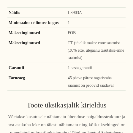
Näidis
LS903A
Minimaalne tellimuse kogus
1
Maksetingimused
FOB
Maksetingimused
TT (täielik makse enne saatmist
(30% ette, ülejäänu tasutakse enne
saatmist).
Garantii
1 aasta garantii
Tarneaeg
45 päeva pärast tagatisraha
saamist on proovid saadaval
Toote üksikasjalik kirjeldus
Võetakse kasutusele nähtamatu ühenduse paigaldusstruktuur ja
ava asukoha leke on täiesti nähtamatu ning kõik uksehinged on
uuendatud puhverfunktsiooniga! Pind on kaetud Schattdecor