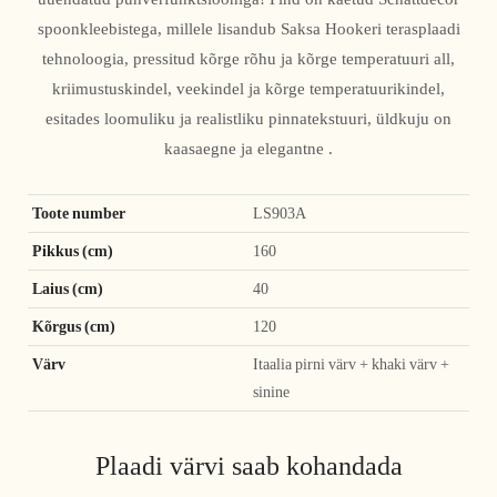
spoonkleebistega, millele lisandub Saksa Hookeri terasplaadi
tehnoloogia, pressitud kõrge rõhu ja kõrge temperatuuri all,
kriimustuskindel, veekindel ja kõrge temperatuurikindel,
esitades loomuliku ja realistliku pinnatekstuuri, üldkuju on
kaasaegne ja elegantne .
Toote number
LS903A
Pikkus (cm)
160
Laius (cm)
40
Kõrgus (cm)
120
Värv
Itaalia pirni värv + khaki värv +
sinine
Plaadi värvi saab kohandada