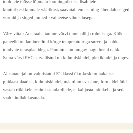
toob teie töösse lõpmatu loomingulisuse, lisab teie
kontorikeskkonnale väärikust, saavutab ennast ning ühendab selged
vormid ja sirged jooned kvaliteetse viimistlusega.
Värv võtab Austraalia tamme värvi tumehalli ja rohelisega. Kõik
paneelid on lamineeritud kõrge temperatuuriga surve- ja nahka
tundvate terasplaatidega. Puudutus on mugav nagu beebi nahk.
Sama värvi PVC servaliistud on kulumiskindel, plekikindel ja tugev.
Alusmaterjal on valmistatud E1-klassi öko-keskkonnakaitse
puitlaastplaadist, kulumiskindel, määrdumisvastane, formaldehüüd
vastab riiklikele testimisstandarditele, ei kahjusta inimkeha ja seda
saab kindlalt kasutada.