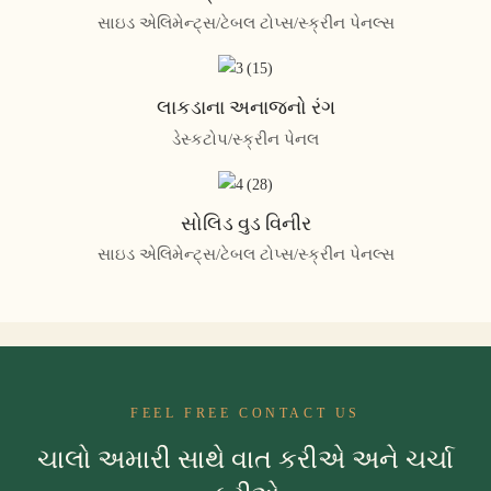
સાઇડ એલિમેન્ટ્સ/ટેબલ ટોપ્સ/સ્ક્રીન પેનલ્સ
લાકડાના અનાજનો રંગ
ડેસ્કટોપ/સ્ક્રીન પેનલ
સોલિડ વુડ વિનીર
સાઇડ એલિમેન્ટ્સ/ટેબલ ટોપ્સ/સ્ક્રીન પેનલ્સ
FEEL FREE CONTACT US
ચાલો અમારી સાથે વાત કરીએ અને ચર્ચા