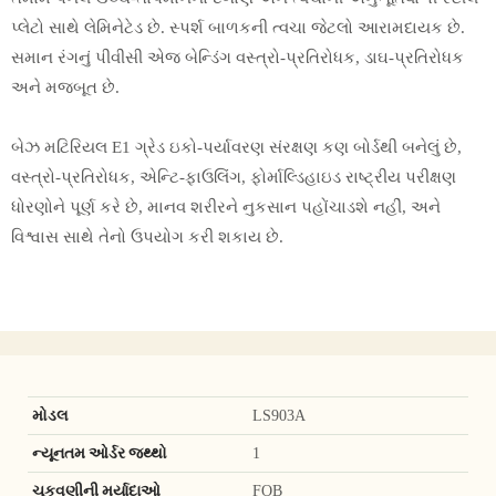
પ્લેટો સાથે લેમિનેટેડ છે. સ્પર્શ બાળકની ત્વચા જેટલો આરામદાયક છે.
સમાન રંગનું પીવીસી એજ બેન્ડિંગ વસ્ત્રો-પ્રતિરોધક, ડાઘ-પ્રતિરોધક
અને મજબૂત છે.
બેઝ મટિરિયલ E1 ગ્રેડ ઇકો-પર્યાવરણ સંરક્ષણ કણ બોર્ડથી બનેલું છે,
વસ્ત્રો-પ્રતિરોધક, એન્ટિ-ફાઉલિંગ, ફોર્માલ્ડિહાઇડ રાષ્ટ્રીય પરીક્ષણ
ધોરણોને પૂર્ણ કરે છે, માનવ શરીરને નુકસાન પહોંચાડશે નહીં, અને
વિશ્વાસ સાથે તેનો ઉપયોગ કરી શકાય છે.
મોડલ
LS903A
ન્યૂનતમ ઓર્ડર જથ્થો
1
ચૂકવણીની મર્યાદાઓ
FOB