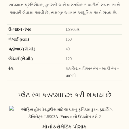
તાપમાન પ્રતિરોધક, કુદરતી અને વાસ્તવિક સપાટીની રચના સાથે
આવરી લેવામાં આવી છે, સમગ્ર આકાર આધુનિક અને ભવ્ય છે. .
ઉત્પાદન નંબર
LS903A
લંબાઈ (scm)
160
પહોળાઈ (સે.મી.)
40
ઊંચાઈ (સે.મી.)
120
રંગ
ઇટાલિયન પિઅર રંગ + ખાકી રંગ +
વાદળી
પ્લેટ રંગ કસ્ટમાઇઝ કરી શકાય છે
મોનોક્રોમેટિક પોશાક