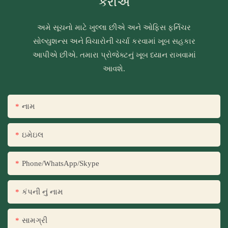
કરીએ
અમે સૂચનો માટે ખુલ્લા છીએ અને ઓફિસ ફર્નિચર
સોલ્યુશન્સ અને વિચારોની ચર્ચા કરવામાં ખૂબ સહકાર
આપીએ છીએ. તમારા પ્રોજેક્ટનું ખૂબ ધ્યાન રાખવામાં
આવશે.
નામ
ઇમેઇલ
Phone/WhatsApp/Skype
કંપની નું નામ
સામગ્રી