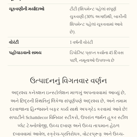
ચૂકવણીની મર્યાદાઓ
ટીટી (શિપમેન્ટ પહેલાં સંપૂર્ણ
ચુકવણી (30% અગાઉથી, બાકીની
શિપમેન્ટ પહેલાં ચૂકવવામાં આવે
છે).
વોરંટી
1 વર્ષની વોરંટી
પહોંચાડવાનો સમય
ડિપોઝિટ પ્રાપ્ત કર્યાના 45 દિવસ
પછી, નમૂનાઓ ઉપલબ્ધ છે
ઉત્પાદનનું વિગતવાર વર્ણન
અદ્રશ્ય કનેક્શન ઇન્સ્ટોલેશન માળખું અપનાવવામાં આવ્યું છે,
અને છિદ્રની સ્થિતિનું લિકેજ સંપૂર્ણપણે અદ્રશ્ય છે, અને તમામ
દરવાજાના હિન્જ્સને બફર કાર્ય સાથે અપગ્રેડ કરવામાં આવે છે!
સપાટીને Schattdecor વિનિયર સ્ટીકરો, ઉપરાંત જર્મન હૂકર સ્ટીલ
પ્લેટ ટેક્નોલોજી, ઉચ્ચ દબાણ અને ઉચ્ચ તાપમાન હેઠળ
દબાવવામાં આવેલ, સ્ક્રેચ-પ્રતિરોધક, વોટરપ્રૂફ અને ઉચ્ચ-