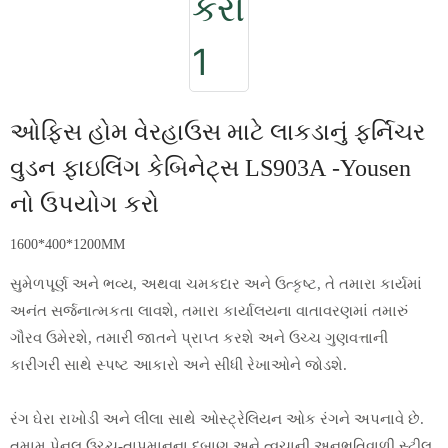
ઓફિસ હોમ વેરહાઉસ માટે લાકડાનું ફર્નિચર
વુડન ફાઇલિંગ કેબિનેટ્સ LS903A -Yousen
નો ઉપયોગ કરો
1600*400*1200MM
સુમેળપૂર્ણ અને ભવ્ય, અથવા ચમકદાર અને ઉત્કૃષ્ટ, તે તમારા કાર્યમાં
અનંત સર્જનાત્મકતા લાવશે, તમારા કાર્યાલયના વાતાવરણમાં તમારું
ગૌરવ ઉમેરશે, તમારી જાતને પ્રાપ્ત કરશે અને ઉચ્ચ ગુણવત્તાની
કારીગરી સાથે સ્પષ્ટ આકારો અને સીધી રેખાઓને જોડશે.
રંગ ઘેરા રાખોડી અને લીલા સાથે ઓસ્ટ્રેલિયન ઓક રંગને અપનાવે છે.
તમામ પેનલ ઉચ્ચ-તાપમાનના દબાણ અને ત્વચાની અનુભૂતિવાળી સ્ટીલ