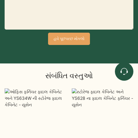
હવે પૂછપરછ મોકલો
સંબંધિત વસ્તુઓ