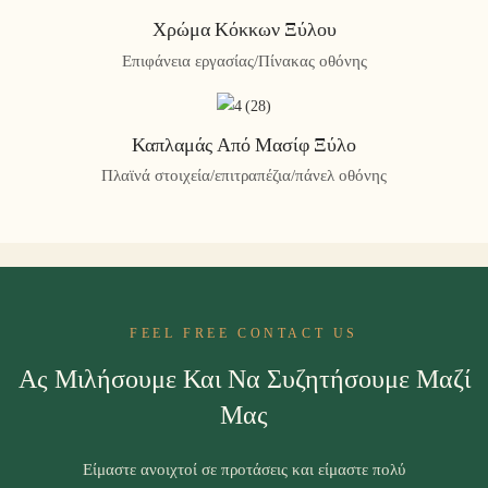
Χρώμα Κόκκων Ξύλου
Επιφάνεια εργασίας/Πίνακας οθόνης
Καπλαμάς Από Μασίφ Ξύλο
Πλαϊνά στοιχεία/επιτραπέζια/πάνελ οθόνης
FEEL FREE CONTACT US
Ας Μιλήσουμε Και Να Συζητήσουμε Μαζί
Μας
Είμαστε ανοιχτοί σε προτάσεις και είμαστε πολύ