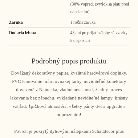
(30% vopred, zvyšok sa platí pred
odoslaním).
Záruka
1 ročná záruka
Dodacia lehota
45 dní po prijatí zálohy sú vzorky
k dispozícii
Podrobný popis produktu
Dovážaný dekoratívny papier, kvalitné hardvérové ​​doplnky,
PVC lemovanie hrán rovnakej farby, neviditeľné konektory
dovezené z Nemecka, žiadne netesnosti, žiadny proces
lakovania bez zápachu, vykladané neviditeľné lampy, krásny
vzhľad, špičková atmosféra, všetky pánty dverí upgrade s
odpružením!
Povrch je pokrytý dyhovými nálepkami Schattdecor plus