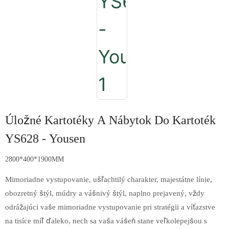
Úložné Kartotéky A Nábytok Do Kartoték
YS628 - Yousen
2800*400*1900MM
Mimoriadne vystupovanie, ušľachtilý charakter, majestátne línie,
obozretný štýl, múdry a vášnivý štýl, naplno prejavený, vždy
odrážajúci vaše mimoriadne vystupovanie pri stratégii a víťazstve
na tisíce míľ ďaleko, nech sa vaša vášeň stane veľkolepejšou s