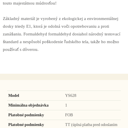
touto majestátnou múdrosťou!
Základný materiál je vyrobený z ekologickej a environmentálnej
dosky triedy E1, ktorá je odolná voči opotrebovaniu a proti
zanášaniu. Formaldehyd formaldehyd dosiahol národný testovací
štandard a nespôsobí poškodenie ľudského tela, takže ho možno
používať s dôverou.
Model
YS628
Minimálna objednávka
1
Platobné podmienky
FOB
Platobné podmienky
TT (úplná platba pred odoslaním