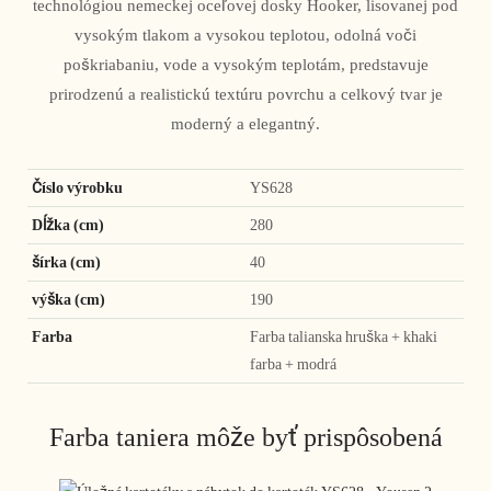
technológiou nemeckej oceľovej dosky Hooker, lisovanej pod
vysokým tlakom a vysokou teplotou, odolná voči
poškriabaniu, vode a vysokým teplotám, predstavuje
prirodzenú a realistickú textúru povrchu a celkový tvar je
moderný a elegantný.
Číslo výrobku
YS628
Dĺžka (cm)
280
šírka (cm)
40
výška (cm)
190
Farba
Farba talianska hruška + khaki
farba + modrá
Farba taniera môže byť prispôsobená