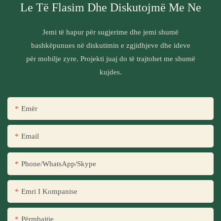
Le Të Flasim Dhe Diskutojmë Me Ne
Jemi të hapur për sugjerime dhe jemi shumë
bashkëpunues në diskutimin e zgjidhjeve dhe ideve
për mobilje zyre. Projekti juaj do të trajtohet me shumë
kujdes.
Emër
Email
Phone/WhatsApp/Skype
Emri I Kompanise
Përmbajtje