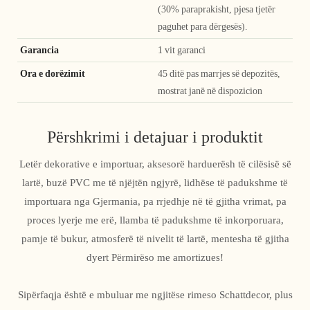
(30% paraprakisht, pjesa tjetër
paguhet para dërgesës).
Garancia
1 vit garanci
Ora e dorëzimit
45 ditë pas marrjes së depozitës,
mostrat janë në dispozicion
Përshkrimi i detajuar i produktit
Letër dekorative e importuar, aksesorë harduerësh të cilësisë së
lartë, buzë PVC me të njëjtën ngjyrë, lidhëse të padukshme të
importuara nga Gjermania, pa rrjedhje në të gjitha vrimat, pa
proces lyerje me erë, llamba të padukshme të inkorporuara,
pamje të bukur, atmosferë të nivelit të lartë, mentesha të gjitha
dyert Përmirëso me amortizues!
Sipërfaqja është e mbuluar me ngjitëse rimeso Schattdecor, plus