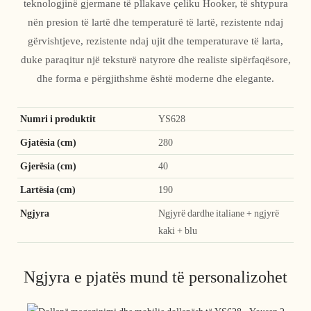
teknologjinë gjermane të pllakave çeliku Hooker, të shtypura
nën presion të lartë dhe temperaturë të lartë, rezistente ndaj
gërvishtjeve, rezistente ndaj ujit dhe temperaturave të larta,
duke paraqitur një teksturë natyrore dhe realiste sipërfaqësore,
dhe forma e përgjithshme është moderne dhe elegante.
Numri i produktit
YS628
Gjatësia (cm)
280
Gjerësia (cm)
40
Lartësia (cm)
190
Ngjyra
Ngjyrë dardhe italiane + ngjyrë
kaki + blu
Ngjyra e pjatës mund të personalizohet