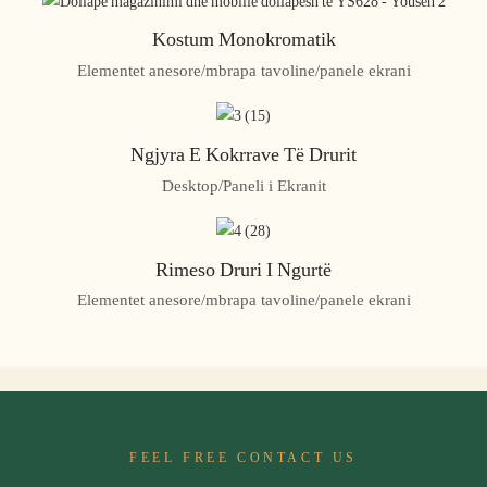
Kostum Monokromatik
Elementet anesore/mbrapa tavoline/panele ekrani
Ngjyra E Kokrrave Të Drurit
Desktop/Paneli i Ekranit
Rimeso Druri I Ngurtë
Elementet anesore/mbrapa tavoline/panele ekrani
FEEL FREE CONTACT US