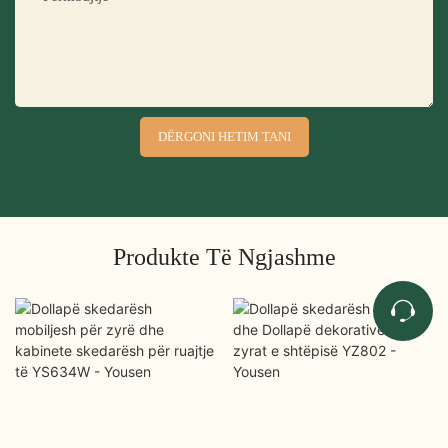
DËRGONI HETIM TANI
Produkte Të Ngjashme