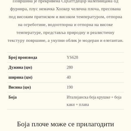
Површина је прекривена Сцхаттдецор налепницама од
фурнира, плус немачка Хоокер челична плоча, пресована
под високим притиском и високом температуром, отпорна
на огреботине, водоотпорна и отпорна на високе
температуре, представља природну и реалистичну
текстуру површине, а укупни облик је модеран и елегантан.
Број производа
YS628
Дужина (цм)
280
ширина (цм)
40
Висина (цм)
190
Боја
Италијанска боја крушке + боја
каки + плава
Боја плоче може се прилагодити