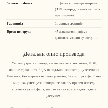
Услови плаћања
ТТ (пуна уплата пре отпреме
(30% унапред, остатак се плаћа
пре отпреме).
Гаранција
1 година гаранције
Време испоруке
45 дана након пријема
депозита, узорци су доступни
Детаљан опис производа
Увозни украсни папир, висококвалитетни окови, ПВЦ
ивичне траке исте боје, невидљиви конектори увезени из
Немачке, без цурења на свим рупама, без процеса фарбања
мириса, уметнуте невидљиве лампе, прелеп изглед,
врхунска атмосфера, шарке за сва врата надоградите
јастуком!