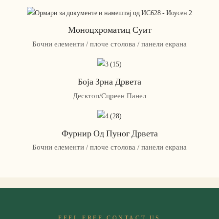
Моноцхроматиц Суит
Бочни елементи / плоче столова / панели екрана
Боја Зрна Дрвета
Десктоп/Сцреен Панел
Фурнир Од Пуног Дрвета
Бочни елементи / плоче столова / панели екрана
FEEL FREE CONTACT US