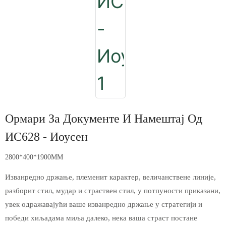
Ормари За Документе И Намештај Од
ИС628 - Иоусен
2800*400*1900MM
Изванредно држање, племенит карактер, величанствене линије,
разборит стил, мудар и страствен стил, у потпуности приказани,
увек одражавајући ваше изванредно држање у стратегији и
победи хиљадама миља далеко, нека ваша страст постане