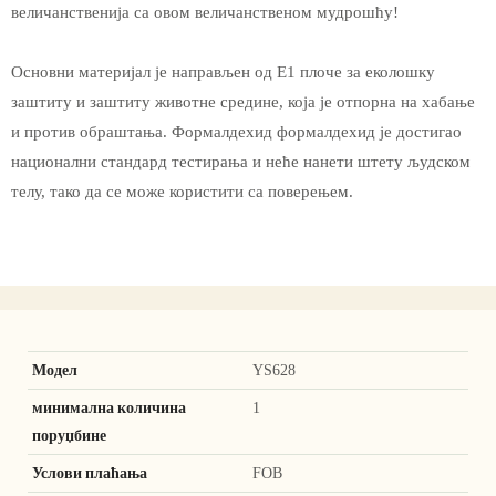
величанственија са овом величанственом мудрошћу!
Основни материјал је направљен од Е1 плоче за еколошку
заштиту и заштиту животне средине, која је отпорна на хабање
и против обраштања. Формалдехид формалдехид је достигао
национални стандард тестирања и неће нанети штету људском
телу, тако да се може користити са поверењем.
Модел
YS628
минимална количина
1
поруџбине
Услови плаћања
FOB