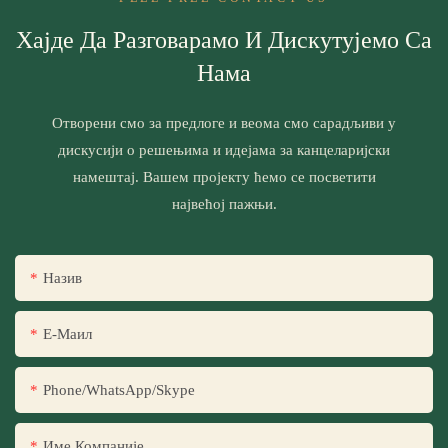
Хајде Да Разговарамо И Дискутујемо Са
Нама
Отворени смо за предлоге и веома смо сарадљиви у
дискусији о решењима и идејама за канцеларијски
намештај. Вашем пројекту ћемо се посветити
највећој пажњи.
Назив
Е-Маил
Phone/WhatsApp/Skype
Име Компаније