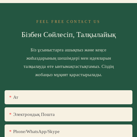
FEEL FREE CONTACT US
Бізбен Сөйлесіп, Талқылайық
Біз ұсыныстарға ашықпыз және кеңсе
жиһаздарының шешімдері мен идеяларын
талқылауда өте ынтымақтастықтамыз. Сіздің
жобаңыз мұқият қарастырылады.
Ат
Электрондық Пошта
Phone/WhatsApp/Skype