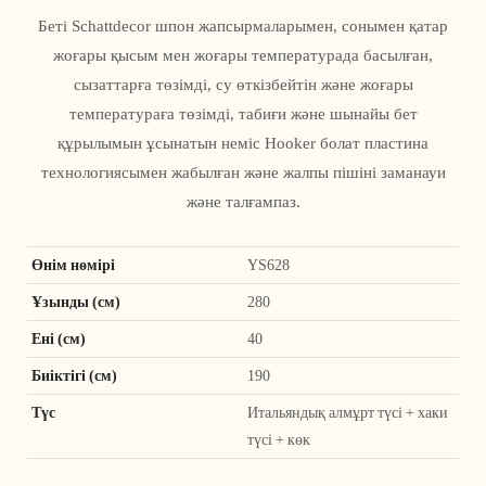
Беті Schattdecor шпон жапсырмаларымен, сонымен қатар
жоғары қысым мен жоғары температурада басылған,
сызаттарға төзімді, су өткізбейтін және жоғары
температураға төзімді, табиғи және шынайы бет
құрылымын ұсынатын неміс Hooker болат пластина
технологиясымен жабылған және жалпы пішіні заманауи
және талғампаз.
Өнім нөмірі
YS628
Ұзынды (см)
280
Ені (см)
40
Биіктігі (см)
190
Түс
Итальяндық алмұрт түсі + хаки
түсі + көк