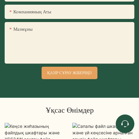
Компанияның Аты
Мазмұны
ҚАЗІР СҰРАУ ЖІБЕРІҢІЗ
Ұқсас Өнімдер