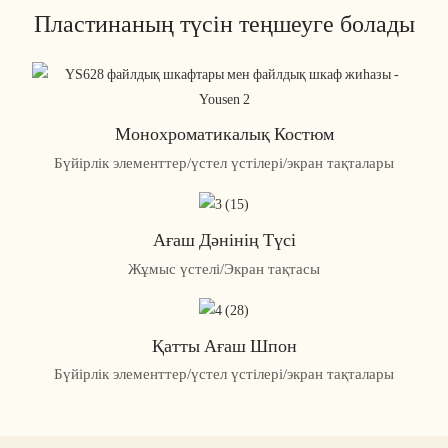
Пластинаның түсін теңшеуге болады
Монохроматикалық Костюм
Бүйірлік элементтер/үстел үстілері/экран тақталары
Ағаш Дәнінің Түсі
Жұмыс үстелі/Экран тақтасы
Қатты Ағаш Шпон
Бүйірлік элементтер/үстел үстілері/экран тақталары