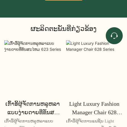
ຜະລິດຕະພັນທີ່ກ່ຽວຂ້ອງ
ເກົ້າອີ້ຜູ້ຈັດການຫລູຫລາ
Light Luxury Fashion
ແບບງ່າຍດາຍທີ່ທັນສະ
Manager Chair 628
ໄຫມ 623 Series
Series
ເກົ້າອີ້ຜູ້ຈັດການຫລູຫລາແບບ
ເກົ້າອີ້ຜູ້ຈັດການແຟຊັ່ນ Light