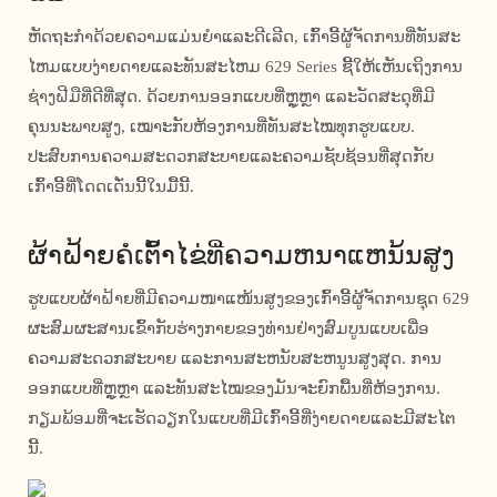
ຫັດຖະກໍາດ້ວຍຄວາມແມ່ນຍໍາແລະດີເລີດ, ເກົ້າອີ້ຜູ້ຈັດການທີ່ທັນສະ
ໄຫມແບບງ່າຍດາຍແລະທັນສະໄຫມ 629 Series ຊີ້ໃຫ້ເຫັນເຖິງການ
ຊ່າງຝີມືທີ່ດີທີ່ສຸດ. ດ້ວຍການອອກແບບທີ່ຫຼູຫຼາ ແລະວັດສະດຸທີ່ມີ
ຄຸນນະພາບສູງ, ເໝາະກັບຫ້ອງການທີ່ທັນສະໄໝທຸກຮູບແບບ.
ປະສົບການຄວາມສະດວກສະບາຍແລະຄວາມຊັບຊ້ອນທີ່ສຸດກັບ
ເກົ້າອີ້ທີ່ໂດດເດັ່ນນີ້ໃນມື້ນີ້.
ຜ້າຝ້າຍຄໍເຕົ້າໄຂ່ທີ່ຄວາມຫນາແຫນ້ນສູງ
ຮູບແບບຜ້າຝ້າຍທີ່ມີຄວາມໜາແໜ້ນສູງຂອງເກົ້າອີ້ຜູ້ຈັດການຊຸດ 629
ຜະສົມຜະສານເຂົ້າກັບຮ່າງກາຍຂອງທ່ານຢ່າງສົມບູນແບບເພື່ອ
ຄວາມສະດວກສະບາຍ ແລະການສະຫນັບສະຫນູນສູງສຸດ. ການ
ອອກແບບທີ່ຫຼູຫຼາ ແລະທັນສະໄໝຂອງມັນຈະຍົກພື້ນທີ່ຫ້ອງການ.
ກຽມພ້ອມທີ່ຈະເຮັດວຽກໃນແບບທີ່ມີເກົ້າອີ້ທີ່ງ່າຍດາຍແລະມີສະໄຕ
ນີ້.