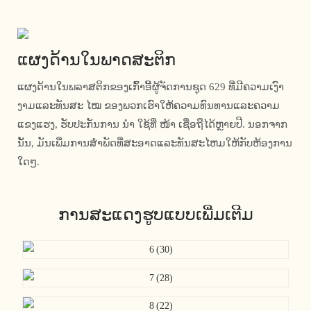
ແຜງດ້ານໃນພາດສະຕິກ
ແຜງດ້ານໃນພລາສຕິກຂອງເກົ້າອີ້ຜູ້ຈັດການຊຸດ 629 ທີ່ມີຄວາມເງົາ
ງາມແລະທັນສະ ໄໝ ຂອງພວກເຮົາໃຫ້ຄວາມທົນທານແລະຄວາມ
ແຂງແຮງ, ຮັບປະກັນການ ນຳ ໃຊ້ທີ່ ໜ້າ ເຊື່ອຖືໄດ້ຫຼາຍປີ. ນອກຈາກ
ນັ້ນ, ມັນເພີ່ມການສໍາພັດທີ່ສະອາດແລະທັນສະໄຫມໃຫ້ກັບຫ້ອງການ
ໃດໆ.
ການສະແດງຮູບແບບເພີ່ມເຕີມ