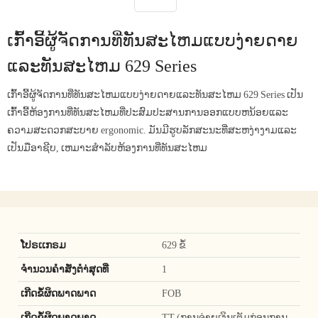
ເກົ້າອີ້ຜູ້ຈັດການທີ່ທັນສະໄຫມແບບງ່າຍດາຍ
ແລະທັນສະໄຫມ 629 Series
ເກົ້າອີ້ຜູ້ຈັດການທີ່ທັນສະໄຫມແບບງ່າຍດາຍແລະທັນສະໄຫມ 629 Series ເປັນ
ເກົ້າອີ້ຫ້ອງການທີ່ທັນສະໄຫມທີ່ປະສົມປະສານການອອກແບບຫນ້ອຍແລະ
ຄວາມສະດວກສະບາຍ ergonomic. ມັນມີຮູບລັກສະນະທີ່ສະຫງ່າງາມແລະ
ເປັນມືອາຊີບ, ເຫມາະສໍາລັບຫ້ອງການທີ່ທັນສະໄຫມ
ໂປຣເເກຣມ
629 ຂໍ້
ຈໍານວນຄໍາສັ່ງຕໍາ່ສຸດທີ່
1
ເກີດຂໍ້ຜິດພາດພາດ
FOB
ເກີດຂໍ້ຜິດພາດພາດ
TT (ການຈ່າຍເງິນເຕັມກ່ອນການ