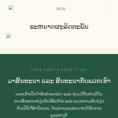
ຂະຫນາດຜະລິດຕະພັນ
FEEL FREE CONTACT US
ມາສົນທະນາ ແລະ ສົນທະນາກັບພວກເຮົາ
ພວກເຮົາເປີດໃຈຮັບຄຳແນະນຳ ແລະ ຮ່ວມມືກັນຢ່າງດີໃນ
ການສົນທະນາກ່ຽວກັບວິທີແກ້ໄຂ ແລະ ແນວຄວາມຄິດກ່ຽວ
ກັບເຟີນີເຈີສຳນັກງານ. ໂຄງການຂອງທ່ານຈະໄດ້ຮັບການ
ດູແລຢ່າງດີ.