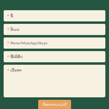
ຊື່
ອີເມວ
Phone/WhatsApp/Skype
ຊື່​ບໍ​ລິ​ສັດ
ເນື້ອຫາ
ສົ່ງສອບຖາມດຽວນີ້