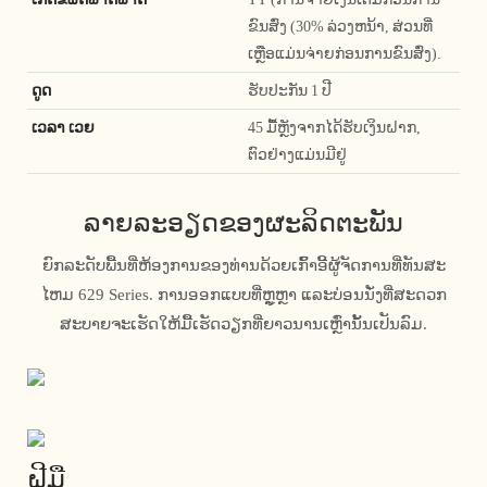
ຂົນສົ່ງ (30% ລ່ວງຫນ້າ, ສ່ວນທີ່
ເຫຼືອແມ່ນຈ່າຍກ່ອນການຂົນສົ່ງ).
ດູດ
ຮັບປະກັນ 1 ປີ
ເວລາ ເວຍ
45 ມື້ຫຼັງຈາກໄດ້ຮັບເງິນຝາກ,
ຕົວຢ່າງແມ່ນມີຢູ່
ລາຍລະອຽດຂອງຜະລິດຕະພັນ
ຍົກລະດັບພື້ນທີ່ຫ້ອງການຂອງທ່ານດ້ວຍເກົ້າອີ້ຜູ້ຈັດການທີ່ທັນສະ
ໄຫມ 629 Series. ການອອກແບບທີ່ຫຼູຫຼາ ແລະບ່ອນນັ່ງທີ່ສະດວກ
ສະບາຍຈະເຮັດໃຫ້ມື້ເຮັດວຽກທີ່ຍາວນານເຫຼົ່ານັ້ນເປັນລົມ.
ຝີມື