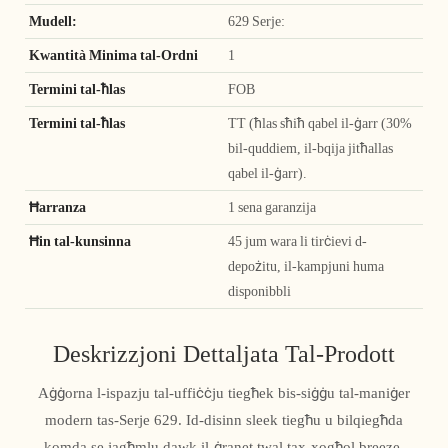
Mudell:
629 Serje:
Kwantità Minima tal-Ordni
1
Termini tal-ħlas
FOB
Termini tal-ħlas
TT (ħlas sħiħ qabel il-ġarr (30%
bil-quddiem, il-bqija jitħallas
qabel il-ġarr).
Ħarranza
1 sena garanzija
Ħin tal-kunsinna
45 jum wara li tirċievi d-
depożitu, il-kampjuni huma
disponibbli
Deskrizzjoni Dettaljata Tal-Prodott
Aġġorna l-ispazju tal-uffiċċju tiegħek bis-siġġu tal-maniġer
modern tas-Serje 629. Id-disinn sleek tiegħu u bilqiegħda
komda se jagħmlu dawk il-ġranet twal tax-xogħol breeze.