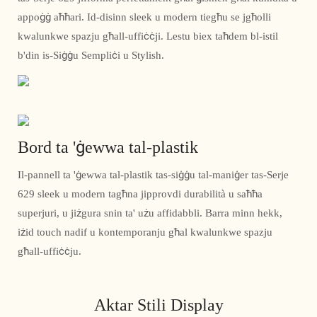
appoġġ aħħari. Id-disinn sleek u modern tiegħu se jgħolli
kwalunkwe spazju għall-uffiċċji. Lestu biex taħdem bl-istil
b'din is-Siġġu Sempliċi u Stylish.
Bord ta 'ġewwa tal-plastik
Il-pannell ta 'ġewwa tal-plastik tas-siġġu tal-maniġer tas-Serje
629 sleek u modern tagħna jipprovdi durabilità u saħħa
superjuri, u jiżgura snin ta' użu affidabbli. Barra minn hekk,
iżid touch nadif u kontemporanju għal kwalunkwe spazju
għall-uffiċċju.
Aktar Stili Display