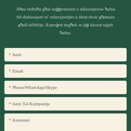
Aħna miftuħa għal suġġerimenti u nikkooperaw ħafna
fid-diskussjoni ta' soluzzjonijiet u ideat dwar għamara
għall-uffiċċju. Il-proġett tiegħek se jiġi kkurat tajjeb
ħafna.
Isem
Email
Phone/WhatsApp/Skype
Isem Tal-Kumpanija
Kontenut