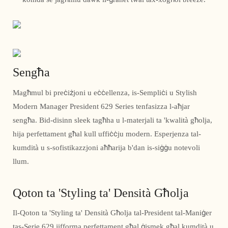
Sengħa
Magħmul bi preċiżjoni u eċċellenza, is-Sempliċi u Stylish
Modern Manager President 629 Series tenfasizza l-aħjar
sengħa. Bid-disinn sleek tagħha u l-materjali ta 'kwalità għolja,
hija perfettament għal kull uffiċċju modern. Esperjenza tal-
kumdità u s-sofistikazzjoni aħħarija b'dan is-siġġu notevoli
llum.
Qoton ta 'Styling ta' Densità Għolja
Il-Qoton ta 'Styling ta' Densità Għolja tal-President tal-Maniġer
tas-Serje 629 jifforma perfettament għal ġismek għal kumdità u