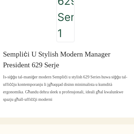
Sempliċi U Stylish Modern Manager
President 629 Serje
Is-siġġu tal-maniġer modern Sempliċi u stylish 629 Series huwa siġġu tal-
uffiċċju kontemporanju li jgħaqqad disinn minimalista u kumdità
ergonomika. Għandu dehra sleek u professjonali, ideali għal kwalunkwe
spazju għall-uffiċċji moderni