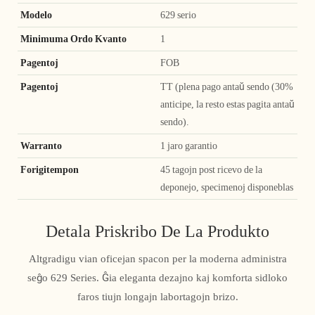
Modelo
629 serio
Minimuma Ordo Kvanto
1
Pagentoj
FOB
Pagentoj
TT (plena pago antaŭ sendo (30%
anticipe, la resto estas pagita antaŭ
sendo).
Warranto
1 jaro garantio
Forigitempon
45 tagojn post ricevo de la
deponejo, specimenoj disponeblas
Detala Priskribo De La Produkto
Altgradigu vian oficejan spacon per la moderna administra
seĝo 629 Series. Ĝia eleganta dezajno kaj komforta sidloko
faros tiujn longajn labortagojn brizo.