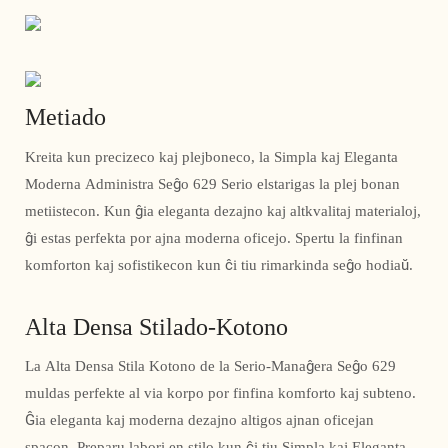
Metiado
Kreita kun precizeco kaj plejboneco, la Simpla kaj Eleganta
Moderna Administra Seĝo 629 Serio elstarigas la plej bonan
metiistecon. Kun ĝia eleganta dezajno kaj altkvalitaj materialoj,
ĝi estas perfekta por ajna moderna oficejo. Spertu la finfinan
komforton kaj sofistikecon kun ĉi tiu rimarkinda seĝo hodiaŭ.
Alta Densa Stilado-Kotono
La Alta Densa Stila Kotono de la Serio-Manaĝera Seĝo 629
muldas perfekte al via korpo por finfina komforto kaj subteno.
Ĝia eleganta kaj moderna dezajno altigos ajnan oficejan
spacon. Preparu labori en stilo kun ĉi tiu Simpla kaj Eleganta