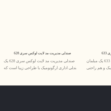
63
صندلی مدیریت مد لایت لوکس سری 628
تاپ با صندلی چرت زدن سری 633 یک مبلمان
صندلی مدیریت مد لایت لوکس سری 628 یک
بک و هم راحتی
صندلی اداری ارگونومیک با طراحی زیبا است که
 مخملی و طراحی
ترکیبی از سبک و راحتی است. این صندلی دارای
ر فضای نشیمن
ساختار محکم، ارتفاع صندلی قابل تنظیم، و
است
پشتی مشبک تنفسی است که برای ایجاد حمایت
و جلوگیری از ناراحتی در هنگام نشستن طولانی
مدت