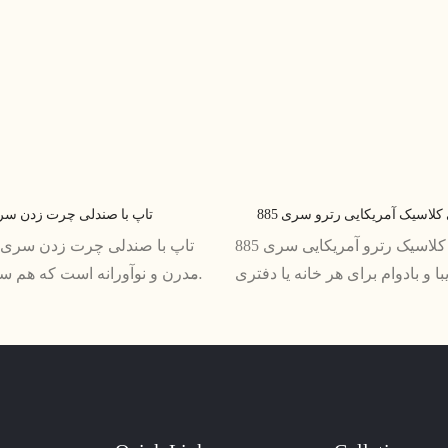
اسیک آمریکایی رترو سری 885
تاپ با صندلی چرت زدن سری 3
صندلی چرمی کلاسیک رترو آمریکایی سری 885
 و بادوام برای هر خانه یا دفتری
مدرن و نوآورانه است که هم س
ندلی که از چرم باکیفیت ساخته
را ارائه می دهد. با بالشتک های
 پیچیدگی و سبکی جاودانه را به
شیک خود، افزودنی عالی برای ه
نمایش می گذارد