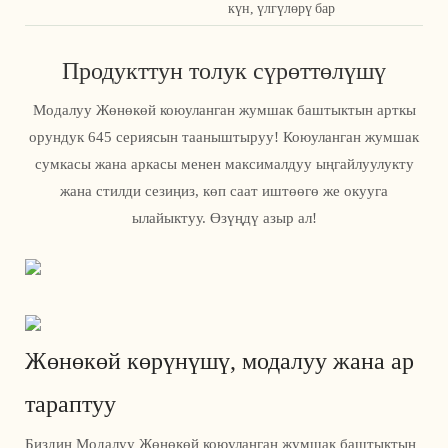
күн, үлгүлөрү бар
Продукттун толук сүрөттөлүшү
Модалуу Жөнөкөй коюуланган жумшак баштыктын арткы
орундук 645 сериясын тааныштыруу! Коюуланган жумшак
сумкасы жана аркасы менен максималдуу ыңгайлуулукту
жана стилди сезиңиз, көп саат иштөөгө же окууга
ылайыктуу. Өзүңдү азыр ал!
Жөнөкөй көрүнүшү, модалуу жана ар
тараптуу
Биздин Модалуу Жөнөкөй коюуланган жумшак баштыктын