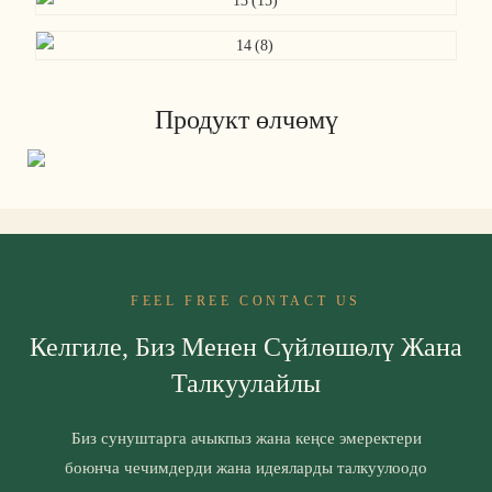
Продукт өлчөмү
FEEL FREE CONTACT US
Келгиле, Биз Менен Сүйлөшөлү Жана
Талкуулайлы
Биз сунуштарга ачыкпыз жана кеңсе эмеректери
боюнча чечимдерди жана идеяларды талкуулоодо