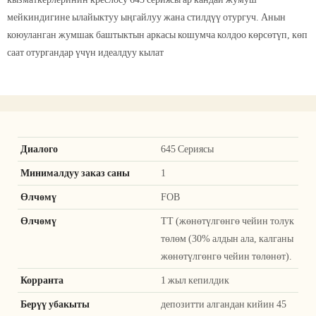
мейкиндигине ылайыктуу ыңгайлуу жана стилдүү отургуч. Анын
коюуланган жумшак баштыктын аркасы кошумча колдоо көрсөтүп, көп
саат отургандар үчүн идеалдуу кылат
Диалого
645 Сериясы
Минималдуу заказ саны
1
Өлчөмү
FOB
Өлчөмү
TT (жөнөтүлгөнгө чейин толук
төлөм (30% алдын ала, калганы
жөнөтүлгөнгө чейин төлөнөт).
Корранта
1 жыл кепилдик
Берүү убакыты
депозитти алгандан кийин 45