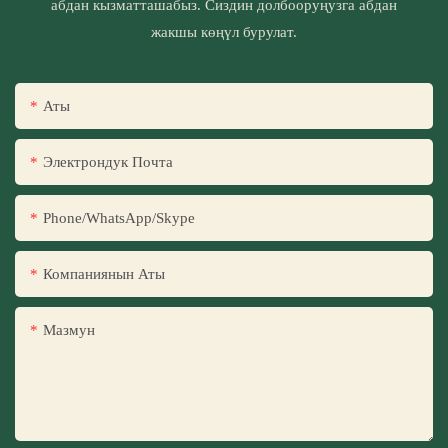
абдан кызматташабыз. Сиздин долбооруңузга абдан
жакшы көңүл бурулат.
Аты
Электрондук Почта
Phone/WhatsApp/Skype
Компаниянын Аты
Мазмун