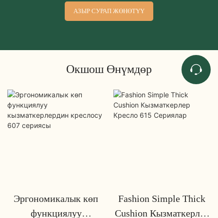
АЗЫР СУРАП ЖӨНӨТҮҮ
Окшош Өнүмдөр
Эргономикалык көп
Fashion Simple Thick
функциялуу
Cushion Кызматкерлер