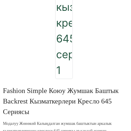
Fashion Simple Коюу Жумшак Баштык
Backrest Кызматкерлери Кресло 645
Сериясы
Модалуу Жөнөкөй Калыңдалган жумшак баштыктын аркалык
кызматкерлеринин креслосу 645 сериясы ар кандай жумуш