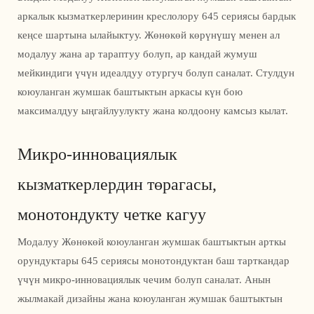
аркалык кызматкерлеринин креслолору 645 сериясы бардык
кеңсе шартына ылайыктуу. Жөнөкөй көрүнүшү менен ал
модалуу жана ар тараптуу болуп, ар кандай жумуш
мейкиндиги үчүн идеалдуу отургуч болуп саналат. Стулдун
коюуланган жумшак баштыктын аркасы күн бою
максималдуу ыңгайлуулукту жана колдоону камсыз кылат.
Микро-инновациялык
кызматкерлердин төрагасы,
монотондукту четке кагуу
Модалуу Жөнөкөй коюуланган жумшак баштыктын арткы
орундуктары 645 сериясы монотондуктан баш тарткандар
үчүн микро-инновациялык чечим болуп саналат. Анын
жылмакай дизайны жана коюуланган жумшак баштыктын