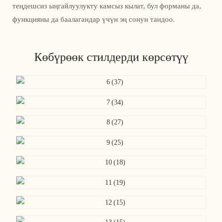
теңдешсиз ыңгайлуулукту камсыз кылат, бул форманы да,
функцияны да баалагандар үчүн эң сонун тандоо.
Көбүрөөк стилдерди көрсөтүү