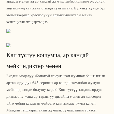
аркасы менен ал ар кандай жумуш мейкиндигине эң сонун
ыңгайлуулукту жана стилди сунуштайт. Бүгүнкү күндө бул
кызматкерлер креслосунун артыкчылыктары менен
кеңсеңизди жаңыртыңыз.
Көп түстүү кошумча, ар кандай
мейкиндиктер менен
Биздин модалуу Жөнөкөй коюуланган жумшак баштыктын
арткы орундук 645 сериясы ар кандай заманбап жумуш
мейкиндигинде болушу керек! Көп түстүү тандоолордун
диапазону жана ар тараптуу дизайны менен ал кеңседен
үйгө чейин каалаган чөйрөгө кынтыксыз туура келет.
Мындан тышкары, анын жумшак сумкасынын аркасы