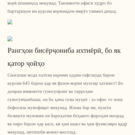
корӣ пешниҳод мекунад. Танзимоти офиси худро бо
бартариҳои ин курсии кормандон имрӯз такмил диҳед.
Рангҳои бисёрҷониба ихтиёрӣ, бо як
қатор ҷойҳо
Силсилаи мода халтаи нармии оддии ғафсшуда барои
курсии 645 барои ҳар як фазои кории муосир ҳатмист! Бо
доираи имконоти гуногунранг ва тарроҳии
гуногунҷанбааш, он ба ҳама гуна муҳит - аз офис то хона
бефосила мувофиқат мекунад. Илова бар ин, пушти
болишти мулоими он бароҳатии беҳамто фароҳам меорад
ва онро барои ҳар касе, ки ҳам шакл ва ҳам функсияро қадр
мекунад, интихоби комил месозад.