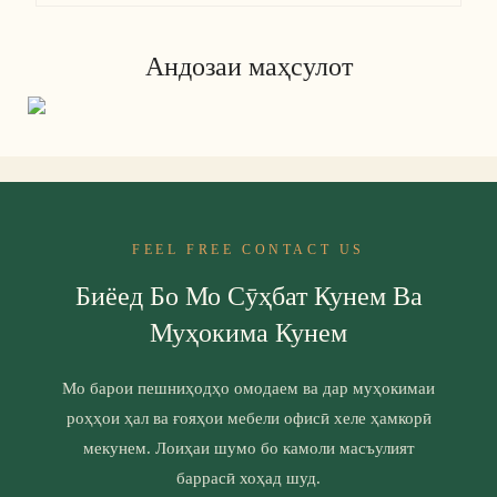
Андозаи маҳсулот
FEEL FREE CONTACT US
Биёед Бо Мо Сӯҳбат Кунем Ва
Муҳокима Кунем
Мо барои пешниҳодҳо омодаем ва дар муҳокимаи
роҳҳои ҳал ва ғояҳои мебели офисӣ хеле ҳамкорӣ
мекунем. Лоиҳаи шумо бо камоли масъулият
баррасӣ хоҳад шуд.