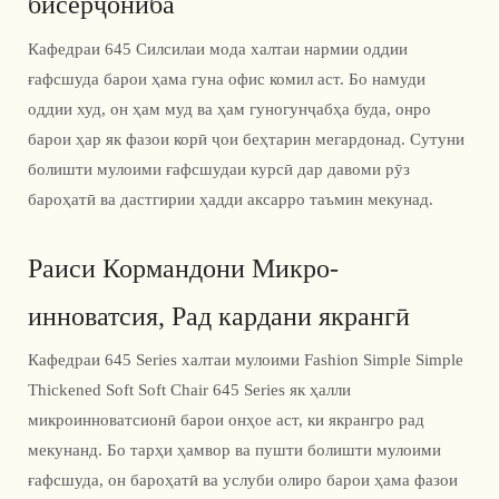
бисёрҷониба
Кафедраи 645 Силсилаи мода халтаи нармии оддии
ғафсшуда барои ҳама гуна офис комил аст. Бо намуди
оддии худ, он ҳам муд ва ҳам гуногунҷабҳа буда, онро
барои ҳар як фазои корӣ ҷои беҳтарин мегардонад. Сутуни
болишти мулоими ғафсшудаи курсӣ дар давоми рӯз
бароҳатӣ ва дастгирии ҳадди аксарро таъмин мекунад.
Раиси Кормандони Микро-
инноватсия, Рад кардани якрангӣ
Кафедраи 645 Series халтаи мулоими Fashion Simple Simple
Thickened Soft Soft Chair 645 Series як ҳалли
микроинноватсионӣ барои онҳое аст, ки якрангро рад
мекунанд. Бо тарҳи ҳамвор ва пушти болишти мулоими
ғафсшуда, он бароҳатӣ ва услуби олиро барои ҳама фазои