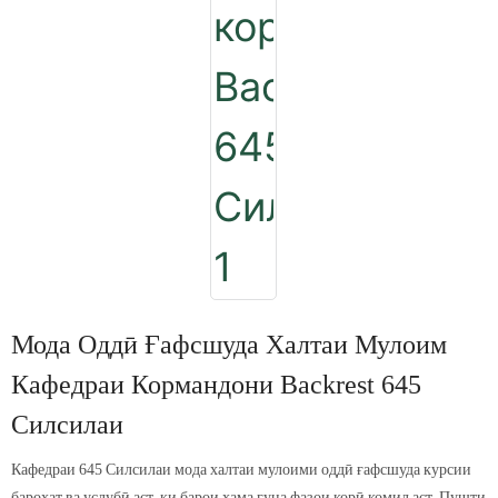
Мода Оддӣ Ғафсшуда Халтаи Мулоим
Кафедраи Кормандони Backrest 645
Силсилаи
Кафедраи 645 Силсилаи мода халтаи мулоими оддӣ ғафсшуда курсии
бароҳат ва услубӣ аст, ки барои ҳама гуна фазои корӣ комил аст. Пушти