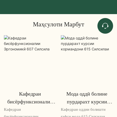
Маҳсулоти Марбут
Кафедраи
Мода оддӣ болине
бисёрфунксионалии
пурдарахт курсии
Эргономикӣ 607
кормандони 615
Кафедраи
Кафедраи оддии болишти
бисёрфунксионалии
ғафси мода 615 Силсилаи