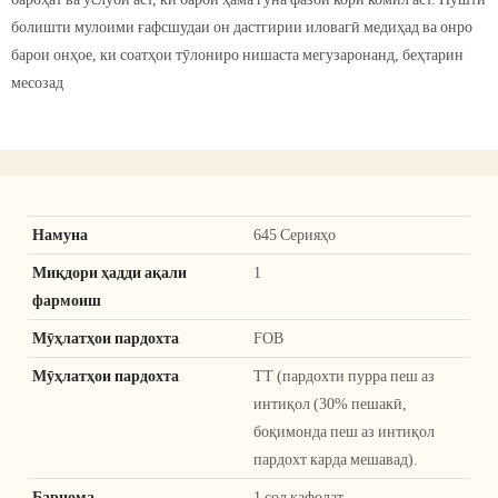
болишти мулоими ғафсшудаи он дастгирии иловагӣ медиҳад ва онро
барои онҳое, ки соатҳои тӯлониро нишаста мегузаронанд, беҳтарин
месозад
Намуна
645 Серияҳо
Миқдори ҳадди ақали
1
фармоиш
Мӯҳлатҳои пардохта
FOB
Мӯҳлатҳои пардохта
TT (пардохти пурра пеш аз
интиқол (30% пешакӣ,
боқимонда пеш аз интиқол
пардохт карда мешавад).
Барнома
1 сол кафолат