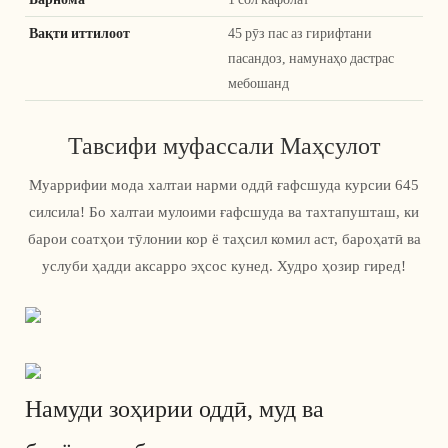
Вақти иттилоот
45 рӯз пас аз гирифтани
пасандоз, намунаҳо дастрас
мебошанд
Тавсифи муфассали Маҳсулот
Муаррифии мода халтаи нарми оддӣ ғафсшуда курсии 645
силсила! Бо халтаи мулоими ғафсшуда ва тахтапушташ, ки
барои соатҳои тӯлонии кор ё таҳсил комил аст, бароҳатӣ ва
услуби ҳадди аксарро эҳсос кунед. Худро ҳозир гиред!
Намуди зоҳирии оддӣ, муд ва