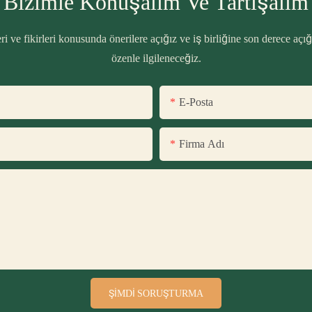
Bizimle Konuşalım Ve Tartışalım
i ve fikirleri konusunda önerilere açığız ve iş birliğine son derece açığ
özenle ilgileneceğiz.
E-Posta
Firma Adı
ŞIMDI SORUŞTURMA