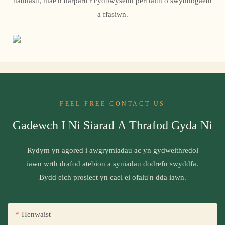
haddasu, mae'n darparu'r cydbwysedd perffaith o swyddogaeth
a ffasiwn.
FEEL FREE CONTACT US
Gadewch I Ni Siarad A Thrafod Gyda Ni
Rydym yn agored i awgrymiadau ac yn gydweithredol
iawn wrth drafod atebion a syniadau dodrefn swyddfa.
Bydd eich prosiect yn cael ei ofalu'n dda iawn.
Henwaist