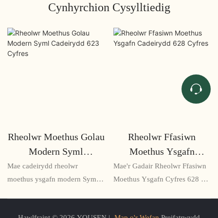
Cynhyrchion Cysylltiedig
Rheolwr Moethus Golau
Rheolwr Ffasiwn
Modern Syml
Moethus Ysgafn
Cadeirydd 623 Cyfres
Cadeirydd 628 Cyfres
Mae cadeirydd rheolwr
Mae'r Gadair Rheolwr Ffasiwn
moethus ysgafn modern Syml
Moethus Ysgafn Cyfres 628 yn
623 Series yn gadair stylish ac
gadair swyddfa ergonomig
ergonomig a gynlluniwyd ar
wedi'i dylunio'n gain sy'n
Hawlfraint © 2026 YOUSEN |
Map o'r Wefan
Preifatrwydd