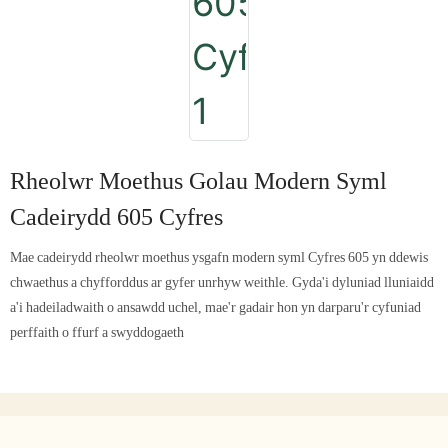
Rheolwr Moethus Golau Modern Syml
Cadeirydd 605 Cyfres
Mae cadeirydd rheolwr moethus ysgafn modern syml Cyfres 605 yn ddewis
chwaethus a chyfforddus ar gyfer unrhyw weithle. Gyda'i dyluniad lluniaidd
a'i hadeiladwaith o ansawdd uchel, mae'r gadair hon yn darparu'r cyfuniad
perffaith o ffurf a swyddogaeth