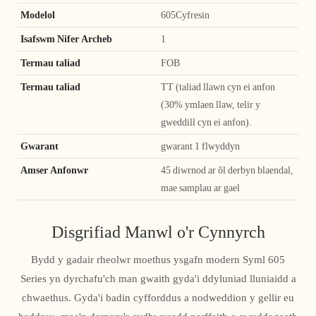
Modelol
605Cyfresin
Isafswm Nifer Archeb
1
Termau taliad
FOB
Termau taliad
TT (taliad llawn cyn ei anfon
(30% ymlaen llaw, telir y
gweddill cyn ei anfon).
Gwarant
gwarant 1 flwyddyn
Amser Anfonwr
45 diwrnod ar ôl derbyn blaendal,
mae samplau ar gael
Disgrifiad Manwl o'r Cynnyrch
Bydd y gadair rheolwr moethus ysgafn modern Syml 605
Series yn dyrchafu'ch man gwaith gyda'i ddyluniad lluniaidd a
chwaethus. Gyda'i badin cyfforddus a nodweddion y gellir eu