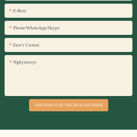
E-Bost
Phone/WhatsApp/Skype
Enw'r Cwmni
Nghynnwys
ANFONWCH YR YMCHWILIAD NAWR