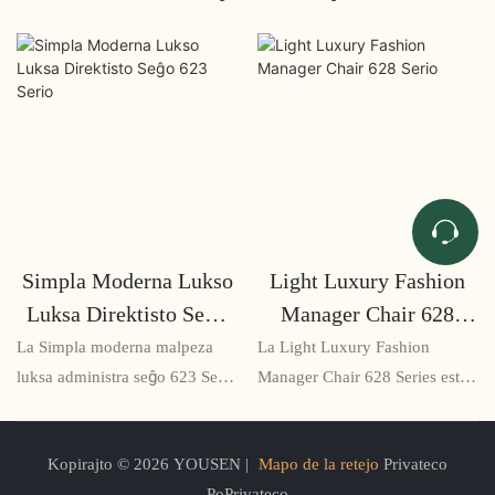
Simpla Moderna Lukso
Light Luxury Fashion
Luksa Direktisto Seĝo
Manager Chair 628
623 Serio
Serio
La Simpla moderna malpeza
La Light Luxury Fashion
luksa administra seĝo 623 Serio
Manager Chair 628 Series estas
estas eleganta kaj ergonomia
elegante desegnita ergonomia
seĝo desegnita por
oficeja seĝo, kiu kombinas
Kopirajto © 2026 YOUSEN |
Mapo de la retejo
Privateco
administrantoj kaj ekzekutivoj.
stilon kaj komforton. La seĝo
PoPrivateco