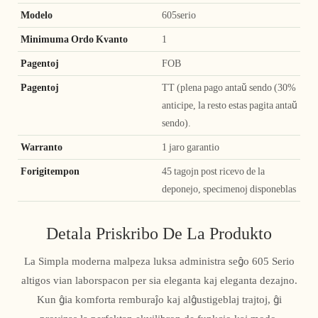
Modelo
605serio
Minimuma Ordo Kvanto
1
Pagentoj
FOB
Pagentoj
TT (plena pago antaŭ sendo (30%
anticipe, la resto estas pagita antaŭ
sendo).
Warranto
1 jaro garantio
Forigitempon
45 tagojn post ricevo de la
deponejo, specimenoj disponeblas
Detala Priskribo De La Produkto
La Simpla moderna malpeza luksa administra seĝo 605 Serio
altigos vian laborspacon per sia eleganta kaj eleganta dezajno.
Kun ĝia komforta remburaĵo kaj alĝustigeblaj trajtoj, ĝi