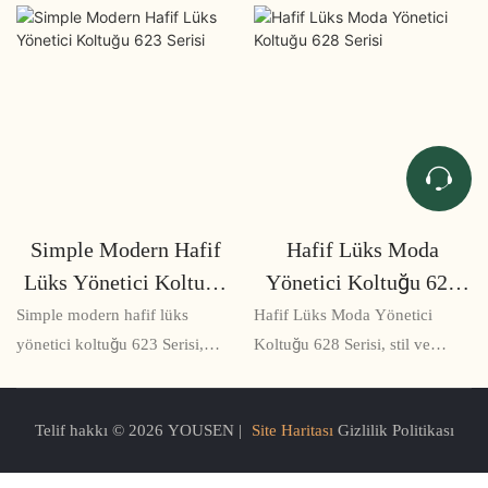
Simple Modern Hafif
Hafif Lüks Moda
Lüks Yönetici Koltuğu
Yönetici Koltuğu 628
623 Serisi
Serisi
Simple modern hafif lüks
Hafif Lüks Moda Yönetici
yönetici koltuğu 623 Serisi,
Koltuğu 628 Serisi, stil ve
yöneticiler ve yöneticiler için
konforu birleştiren zarif
tasarlanmış şık ve ergonomik
tasarımlı ergonomik bir ofis
Telif hakkı © 2026 YOUSEN |
Site Haritası
Gizlilik Politikası
bir sandalyedir. Şık tasarımı ve
koltuğudur. Sandalye, uzun
konforlu özellikleri onu ofiste
süreli oturma sırasında destek