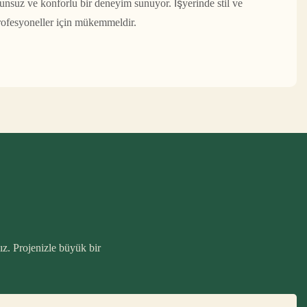
runsuz ve konforlu bir deneyim sunuyor. İşyerinde stil ve
ofesyoneller için mükemmeldir.
ız. Projenizle büyük bir