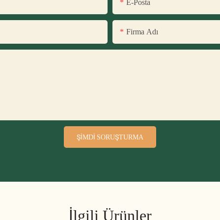
E-Posta
Firma Adı
ŞIMDI SORUŞTURMA
İlgili Ürünler