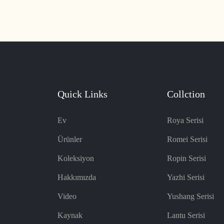
uşak yastıklaması ve şık
eklentidir. Yüksek kaliteli deriden
r yaşam alanına mükemmel bir
sandalye zamansız bir incelik ve s
Quick Links
Collction
Ev
Roya Serisi
Ürünler
Romei Serisi
Koleksiyon
Ropin Serisi
Hakkımızda
Yazhi Serisi
Video
Yushang Serisi
Kaynak
Lantu Serisi