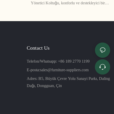
Yönetici Koltuğu, konforlu ve destekleyici bir
 üretilen bu
sırt dayanağı, ayarlanabilir yükseklik ve eğim ve
til yayıyor
optimum ergonomi için çoklu işlevlerle
tasarlanmıştır. Masa başında saatler geçiren ve
farklı ihtiyaçlarını karşılayabilecek yüksek
performanslı bir sandalyeye ihtiyaç duyan
yöneticiler için mükemmel bir seçimdir.
Contact Us
Telefon/Whatsapp: +86 189 2770 1199
E-posta:
sales@furniture-suppliers.com
Adres: B5, Büyük Çevre Yolu Sanayi Parkı, Daling
Dağı, Dongguan, Çin