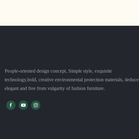
ergonomik bir ofis koltuğudur. Sandalye, uzun
parçasıdır. Yum
süreli oturma sırasında destek sağlamak ve
tasarımıyla he
rahatsızlığı önlemek için sağlam bir yapıya,
katkı sağlar
ayarlanabilir koltuk yüksekliğine ve nefes
alabilen file sırt dayanağına sahiptir.
People-oriented design concept, Simple style, exquisite
technology,bold, creative environmental protection materials, deduce
elegant and free from vulgarity of fashion furniture.