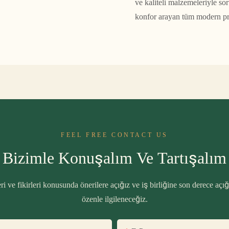
ve kaliteli malzemeleriyle so
konfor arayan tüm modern pr
FEEL FREE CONTACT US
Bizimle Konuşalım Ve Tartışalım
i ve fikirleri konusunda önerilere açığız ve iş birliğine son derece açığ
özenle ilgileneceğiz.