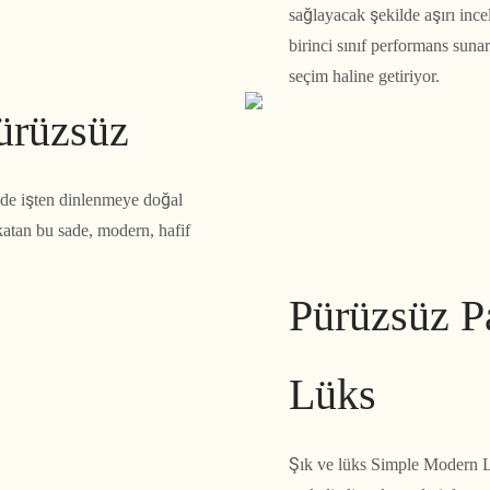
sağlayacak şekilde aşırı incel
birinci sınıf performans sun
seçim haline getiriyor.
ürüzsüz
inde işten dinlenmeye doğal
katan bu sade, modern, hafif
Pürüzsüz P
Lüks
Şık ve lüks Simple Modern L