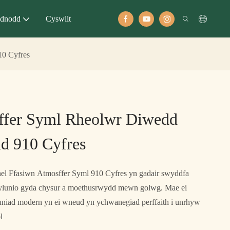
dnodd
Cyswllt
10 Cyfres
ffer Syml Rheolwr Diwedd
d 910 Cyfres
el Ffasiwn Atmosffer Syml 910 Cyfres yn gadair swyddfa
 dylunio gyda chysur a moethusrwydd mewn golwg. Mae ei
uniad modern yn ei wneud yn ychwanegiad perffaith i unrhyw
l