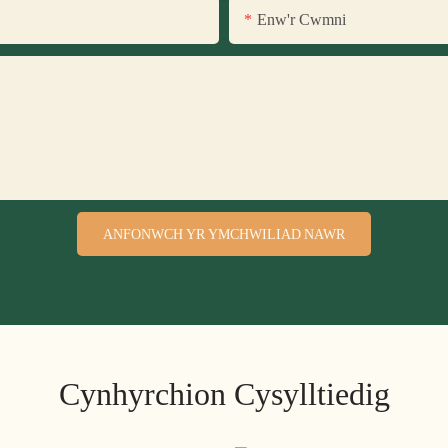
Enw'r Cwmni
ANFONWCH YR YMCHWILIAD NAWR
Cynhyrchion Cysylltiedig