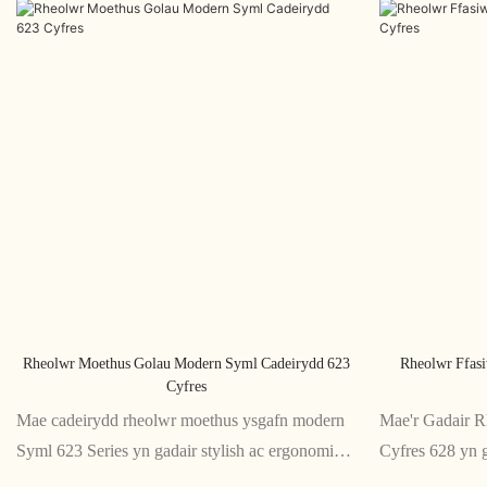
Rheolwr Moethus Golau Modern Syml Cadeirydd 623
Rheolwr Ffas
Cyfres
Mae cadeirydd rheolwr moethus ysgafn modern
Mae'r Gadair 
Syml 623 Series yn gadair stylish ac ergonomig a
Cyfres 628 yn 
gynlluniwyd ar gyfer rheolwyr a swyddogion
dylunio'n gain 