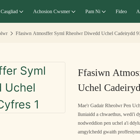
Casgliad
Achosion Cwsmer
Pam Ni
Fideo
A
olwr
Ffasiwn Atmosffer Syml Rheolwr Diwedd Uchel Cadeirydd 9
Ffasiwn Atmos
Uchel Cadeiryd
Mae'r Gadair Rheolwr Pen Uch
lluniaidd a chwaethus, wedi'i
nodweddion pen uchel a'i ddyl
amgylchedd gwaith proffesiyno