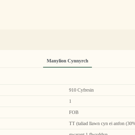
Manylion Cynnyrch
910 Cyfresin
1
FOB
TT (taliad llawn cyn ei anfon (30%
gwarant 1 flwyddyn