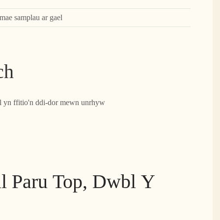
 mae samplau ar gael
ch
 yn ffitio'n ddi-dor mewn unrhyw
l Paru Top, Dwbl Y