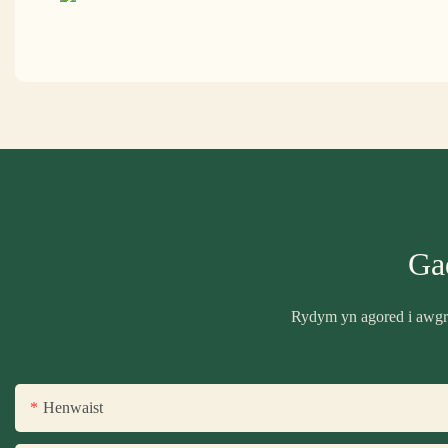
Ga
Rydym yn agored i awgry
Henwaist