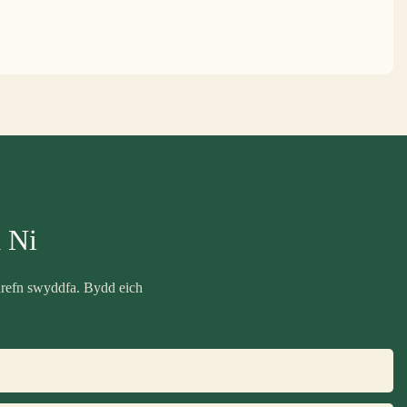
 Ni
drefn swyddfa. Bydd eich