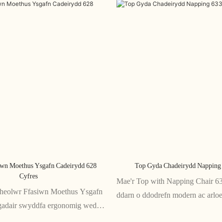
iwn Moethus Ysgafn Cadeirydd 628
Top Gyda Chadeirydd Napping 
Cyfres
Mae'r Top with Napping Chair 63
Rheolwr Ffasiwn Moethus Ysgafn
ddarn o ddodrefn modern ac arloe
gadair swyddfa ergonomig wedi'i
arddull a chysur. Gyda'i glustoga
sy'n cyfuno arddull a chysur.