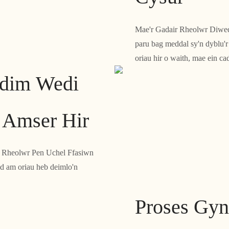
Mae'r Gadair Rheolwr Diwe
paru bag meddal sy'n dyblu'r 
oriau hir o waith, mae ein ca
Ddim Wedi
 Amser Hir
r Rheolwr Pen Uchel Ffasiwn
d am oriau heb deimlo'n
Proses Gyn