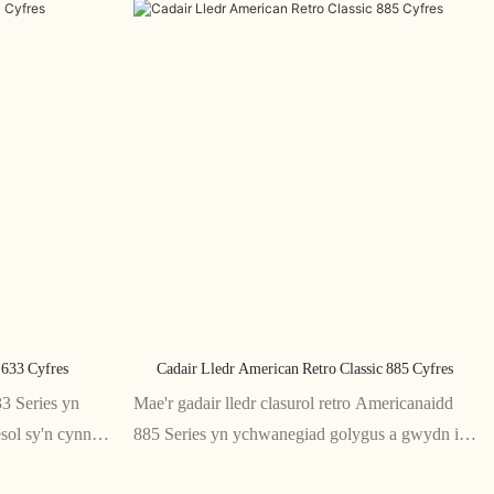
633 Cyfres
Cadair Lledr American Retro Classic 885 Cyfres
3 Series yn
Mae'r gadair lledr clasurol retro Americanaidd
sol sy'n cynnig
885 Series yn ychwanegiad golygus a gwydn i
u moethus a'i
unrhyw gartref neu swyddfa. Wedi'i saernïo o