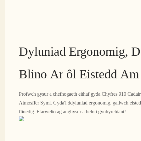
Dyluniad Ergonomig, 
Blino Ar ôl Eistedd Am
Profwch gysur a chefnogaeth eithaf gyda Chyfres 910 Cadai
Atmosffer Syml. Gyda'i ddyluniad ergonomig, gallwch eisted
flinedig. Ffarwelio ag anghysur a helo i gynhyrchiant!