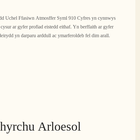
dd Uchel Ffasiwn Atmosffer Syml 910 Cyfres yn cynnwys
cysur ar gyfer profiad eistedd eithaf. Yn berffaith ar gyfer
deirydd yn darparu arddull ac ymarferoldeb fel dim arall.
hyrchu Arloesol