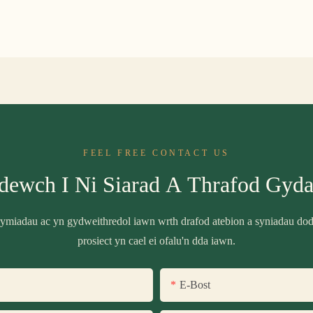
FEEL FREE CONTACT US
dewch I Ni Siarad A Thrafod Gyda
miadau ac yn gydweithredol iawn wrth drafod atebion a syniadau do
prosiect yn cael ei ofalu'n dda iawn.
E-Bost