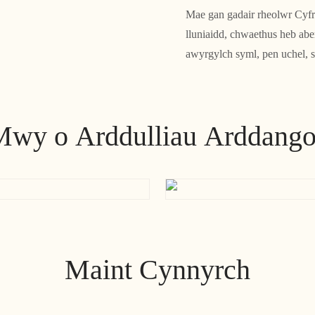
Mae gan gadair rheolwr Cyfr
lluniaidd, chwaethus heb ab
awyrgylch syml, pen uchel, s
Mwy o Arddulliau Arddango
Maint Cynnyrch