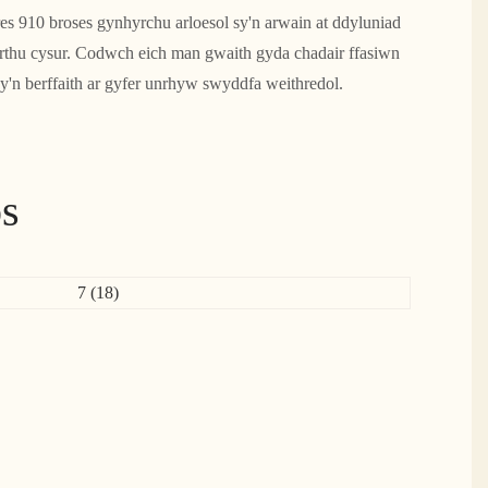
es 910 broses gynhyrchu arloesol sy'n arwain at ddyluniad
erthu cysur. Codwch eich man gwaith gyda chadair ffasiwn
y'n berffaith ar gyfer unrhyw swyddfa weithredol.
s