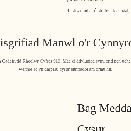
45 diwrnod ar ôl derbyn blaendal,
isgrifiad Manwl o'r Cynnyr
n Cadeirydd Rheolwr Cyfres 910. Mae ei ddyluniad syml ond pen uchel
weithle ac yn darparu cysur eithriadol am oriau hir.
Bag Medda
Cysur