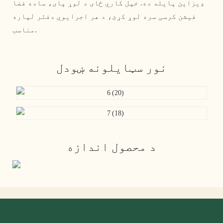
ډیزاین پایله ده. خپل کاري ځای د لوړ پای، ساده فضا
فیشن کرسی سره لوړ کړئ، د هر اجرایوي دفتر لپاره
مناسب.
نور سټایلونه ښودل
د محصول اندازه