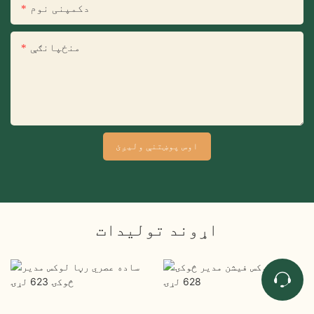
دکمپنی نوم
منځپانګې
اوس پوښتنې ولیږئ
اړوند توليدات