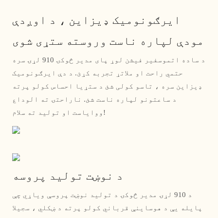
ایرګونومیک ډیزاین ، د اوږدې
مودې لپاره ناست وروسته ستړی شوی
د ساده اتموسفیر فیشن لوړ پای مدیر څوکۍ 910 لړۍ سره
حتمي راحت او ملاتړ تجربه کړئ. د دې ایرګونومیک
ډیزاین سره ، تاسو کولی شئ د ستړیا احساس کولو پرته
د ساعتونو لپاره ناست شئ. ناراحتۍ ته الوداع
ووایاست او تولید ته سلام!
د نوښت تولید پروسه
د 910 لړۍ مدیر څوکۍ د تولید نوښت پروسې ویاړي چې
پایله یې د هوساینې قرباني کولو پرته د ښکلي ، سجیلا