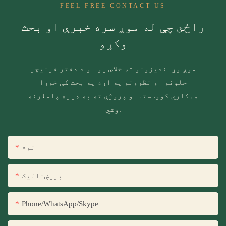
FEEL FREE CONTACT US
راځئ چې له موږ سره خبرې او بحث
وکړو
موږ وړاندیزونو ته خلاص یو او د دفتر فرنیچر
حلونو او نظرونو په اړه په بحث کې خورا
همکاري کوو. ستاسو پروژې ته به ډیره پاملرنه
وشي.
نوم
بریښنالیک
Phone/WhatsApp/Skype