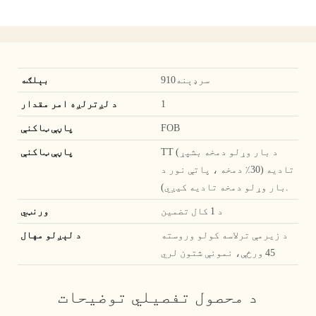
سرډېنه910
بېلګه
1
د لږترلږه امر مقدار
FOB
پاڼې ټاکنې
TT (د بار وړلو دمخه بشپړ
پاڼې ټاکنې
تادیه (30٪ دمخه ، پاتې نور د
بار وړلو دمخه تادیه کیږي).
د 1 کال تضمین
ورنټي
د زیرمې ترلاسه کولو وروسته
د لېږلو مهال
45 ورځې، نمونې شتون لري
د محصول تفصيلي توضیحات