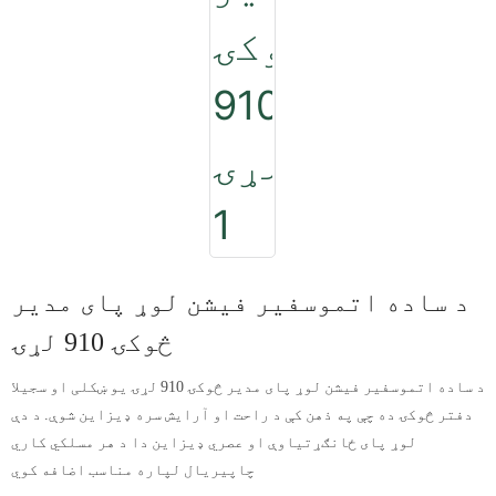
د ساده اتموسفیر فیشن لوړ پای مدیر
څوکۍ 910 لړۍ
د ساده اتموسفیر فیشن لوړ پای مدیر څوکۍ 910 لړۍ یو ښکلی او سجیلا
دفتر څوکۍ ده چې په ذهن کې د راحت او آرایش سره ډیزاین شوې. د دې
لوړ پای ځانګړتیاوې او عصري ډیزاین دا د هر مسلکي کاري
چاپیریال لپاره مناسب اضافه کوي