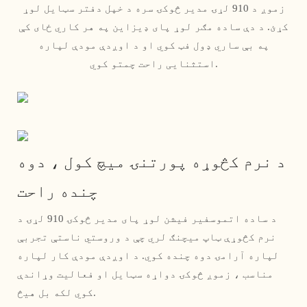
زموږ د 910 لړۍ مدیر څوکۍ سره د خپل دفتر سټایل لوړ
کړئ. د دې ساده مګر لوړ پای ډیزاین په هر کاري ځای کې
په بې ساري ډول فټ کوي او د اوږدې مودې لپاره
استثنایی راحت چمتو کوي.
د نرم کڅوړه پورتنۍ میچ کول ، دوه
چنده راحت
د ساده اتموسفیر فیشن لوړ پای مدیر څوکۍ 910 لړۍ د
نرم کڅوړې ټاپ میچنګ لري چې د وروستي ناستې تجربې
لپاره آرامۍ دوه چنده کوي. د اوږدې مودې کار لپاره
مناسب ، زموږ څوکۍ دواړه سټایل او فعالیت وړاندې
کوي لکه بل هیڅ.