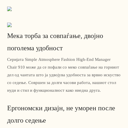
Мека торба за совпаѓање, двојно
поголема удобност
Серијата Simple Atmosphere Fashion High-End Manager
Chair 910 може да се пофали со меко совпаѓање на горниот
дел од чантата што ја удвојува удобноста за врвно искуство
со седење. Совршен за долги часови работа, нашиот стол
нуди и стил и функционалност како ниедна друга.
Ергономски дизајн, не уморен после
долго седење