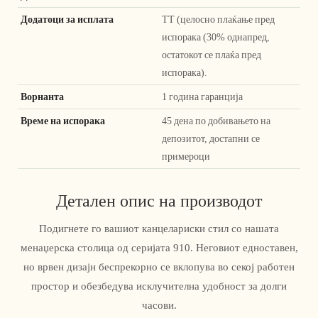
Додатоци за исплата
ТТ (целосно плаќање пред
испорака (30% однапред,
остатокот се плаќа пред
испорака).
Ворнанта
1 година гаранција
Време на испорака
45 дена по добивањето на
депозитот, достапни се
примероци
Детален опис на производот
Подигнете го вашиот канцелариски стил со нашата
менаџерска столица од серијата 910. Неговиот едноставен,
но врвен дизајн беспрекорно се вклопува во секој работен
простор и обезбедува исклучителна удобност за долги
часови.