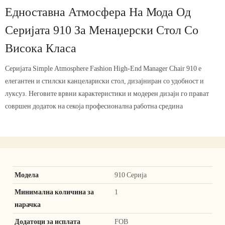
Едноставна Атмосфера На Мода Од
Серијата 910 За Менаџерски Стол Со
Висока Класа
Серијата Simple Atmosphere Fashion High-End Manager Chair 910 е
елегантен и стилски канцелариски стол, дизајниран со удобност и
луксуз. Неговите врвни карактеристики и модерен дизајн го прават
совршен додаток на секоја професионална работна средина
Модела
910 Серија
Минимална количина за
1
нарачка
Додатоци за исплата
FOB