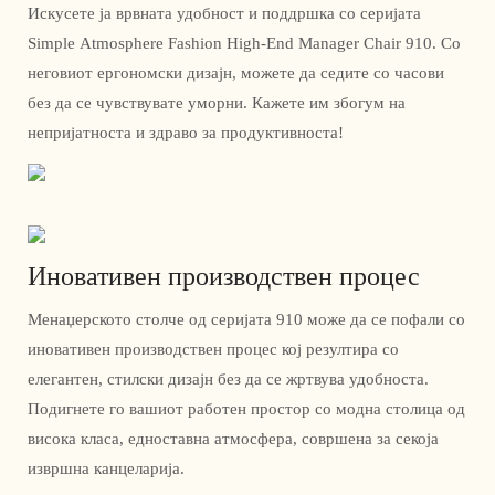
Искусете ја врвната удобност и поддршка со серијата
Simple Atmosphere Fashion High-End Manager Chair 910. Со
неговиот ергономски дизајн, можете да седите со часови
без да се чувствувате уморни. Кажете им збогум на
непријатноста и здраво за продуктивноста!
Иновативен производствен процес
Менаџерското столче од серијата 910 може да се пофали со
иновативен производствен процес кој резултира со
елегантен, стилски дизајн без да се жртвува удобноста.
Подигнете го вашиот работен простор со модна столица од
висока класа, едноставна атмосфера, совршена за секоја
извршна канцеларија.