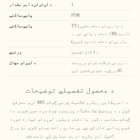
1
د لږترلږه امر مقدار
FOB
پاڼې ټاکنې
TT (د بار وړلو دمخه بشپړ
پاڼې ټاکنې
تادیه (30٪ دمخه ، پاتې نور د
بار وړلو دمخه تادیه کیږي).
د 1 کال تضمین
ورنټي
د زیرمې ترلاسه کولو وروسته
د لېږلو مهال
45 ورځې، نمونې شتون لري
د محصول تفصيلي توضیحات
د امریکایی ریٹرو کلاسیک چرمی څوکۍ 885 لړۍ معرفي
کول ، د وینټج چک عکس! د پریمیم چرم سره جوړ شوی، دا
څوکۍ ستاسو د کور یا دفتر ډیکور لوړولو لپاره جوړه
شوې پداسې حال کې چې بې ساري راحت چمتو کوي. نن ورځ
خپل امر وکړئ او په سټایل کې ناست شئ!