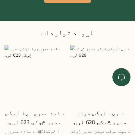
اړوند توليدات
د رڼا لوکس فیشن
ساده عصري رڼا لوکس
مدیر څوکۍ 628 لړۍ
مدیر څوکۍ 623 لړۍ
د سپک لوکس فیشن مدیر څوکۍ
د ساده عصري ر lightا لوکس