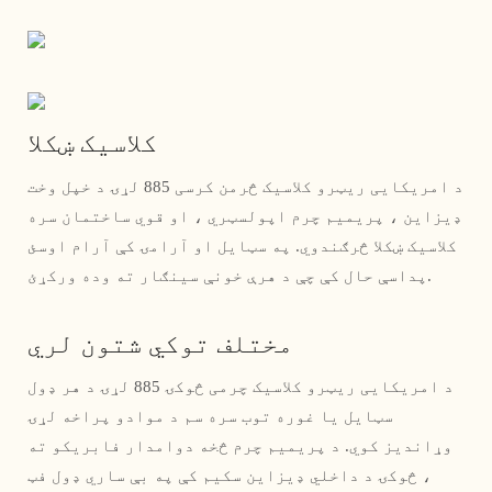
کلاسیک ښکلا
د امریکایی ریټرو کلاسیک څرمن کرسی 885 لړۍ د خپل وخت
ډیزاین ، پریمیم چرم اپولسټري ، او قوي ساختمان سره
کلاسیک ښکلا څرګندوي. په سټایل او آرامۍ کې آرام اوسئ
پداسې حال کې چې د هرې خونې سینګار ته وده ورکړئ.
مختلف توکي شتون لري
د امریکایی ریټرو کلاسیک چرمی څوکۍ 885 لړۍ د هر ډول
سټایل یا غوره توب سره سم د موادو پراخه لړۍ
وړاندیز کوي. د پریمیم چرم څخه دوامدار فابریکو ته
، څوکۍ د داخلي ډیزاین سکیم کې په بې ساري ډول فټ