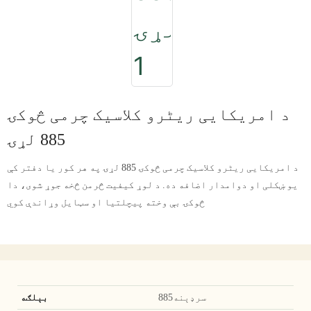
د امریکایی ریٹرو کلاسیک چرمی څوکۍ
885 لړۍ
د امریکایی ریٹرو کلاسیک چرمی څوکۍ 885 لړۍ په هر کور یا دفتر کې
یو ښکلی او دوامدار اضافه ده. د لوړ کیفیت څرمن څخه جوړ شوی، دا
څوکۍ بې وخته پیچلتیا او سټایل وړاندې کوي
سرډېنه885
بېلګه