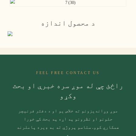
د محصول اندازه
FEEL FREE CONTACT US
راځئ چې له موږ سره خبرې او بحث
وکړو
موږ وړاندیزونو ته خلاص یو او د دفتر فرنیچر
حلونو او نظرونو په اړه په بحث کې خورا
همکاري کوو. ستاسو پروژې ته به ډیره پاملرنه
وشي.