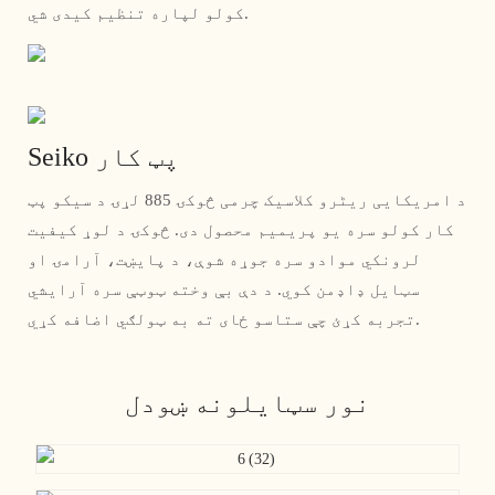
کولو لپاره تنظیم کیدی شي.
Seiko پټ کار
د امریکایی ریٹرو کلاسیک چرمی څوکۍ 885 لړۍ د سیکو پټ
کار کولو سره یو پریمیم محصول دی. څوکۍ د لوړ کیفیت
لرونکي موادو سره جوړه شوې، د پایښت، آرامۍ او
سټایل ډاډمن کوي. د دې بې وخته ټوټې سره آرایشي
تجربه کړئ چې ستاسو ځای ته به ټولګي اضافه کړي.
نور سټایلونه ښودل