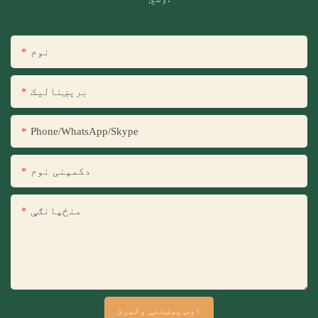
نوم
بریښنالیک
Phone/WhatsApp/Skype
دکمپنی نوم
منځپانګې
اوس پوښتنې ولیږئ