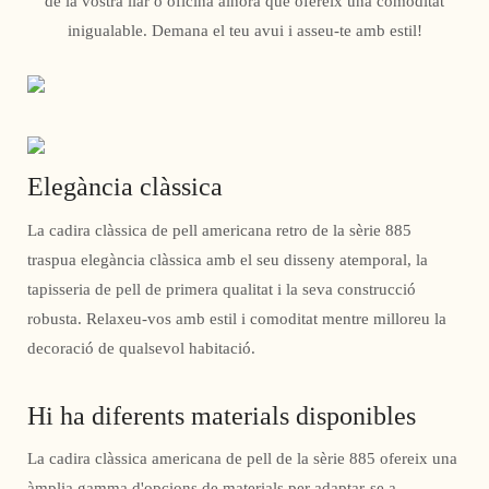
de la vostra llar o oficina alhora que ofereix una comoditat
inigualable. Demana el teu avui i asseu-te amb estil!
Elegància clàssica
La cadira clàssica de pell americana retro de la sèrie 885
traspua elegància clàssica amb el seu disseny atemporal, la
tapisseria de pell de primera qualitat i la seva construcció
robusta. Relaxeu-vos amb estil i comoditat mentre milloreu la
decoració de qualsevol habitació.
Hi ha diferents materials disponibles
La cadira clàssica americana de pell de la sèrie 885 ofereix una
àmplia gamma d'opcions de materials per adaptar-se a