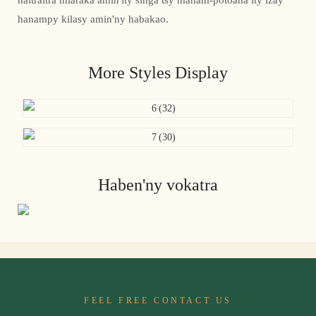
haitraitra miaraka amin'ity singa tsy manam-potoana ity izay
hanampy kilasy amin'ny habakao.
More Styles Display
Haben'ny vokatra
FEEL FREE CONTACT US