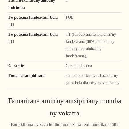
Fatiantoka farany ambany
1
indrindra
Fe-potoana fandoavam-bola
FOB
[T]
Fe-potoana fandoavam-bola
TT (fandoavana feno alohan'ny
[T]
fandefasana (30% mialoha, ny
ambiny aloa alohan'ny
fandefasana).
Garantie
Garantie 1 taona
Fotoana fampidirana
45 andro aorian'ny nahazoana ny
petra-bola dia misy ny santionany
Famaritana amin'ny antsipiriany momba
ny vokatra
Fampidirana ny seza hoditra mahazatra retro amerikana 885