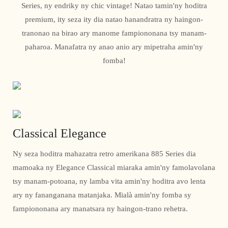
Series, ny endriky ny chic vintage! Natao tamin'ny hoditra
premium, ity seza ity dia natao hanandratra ny haingon-
tranonao na birao ary manome fampiononana tsy manam-
paharoa. Manafatra ny anao anio ary mipetraha amin'ny
fomba!
Classical Elegance
Ny seza hoditra mahazatra retro amerikana 885 Series dia
mamoaka ny Elegance Classical miaraka amin'ny famolavolana
tsy manam-potoana, ny lamba vita amin'ny hoditra avo lenta
ary ny fananganana matanjaka. Mialà amin'ny fomba sy
fampiononana ary manatsara ny haingon-trano rehetra.