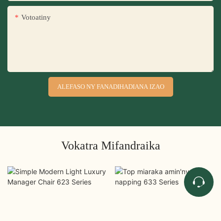
Votoatiny
ALEFASO NY FANADIHADIANA IZAO
Vokatra Mifandraika