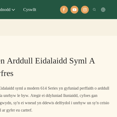
dnodd
Cyswllt
n Arddull Eidalaidd Syml A
fres
idalaidd syml a modern 614 Series yn gyfuniad perffaith o arddull
lla unrhyw le byw. Ategir ei ddyluniad lluniaidd, cyfoes gan
gwydn, sy'n ei wneud yn ddewis delfrydol i unrhyw un sy'n ceisio
ar gyfer eu cartref.