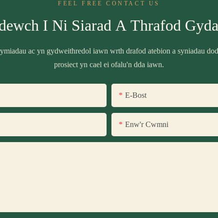
FEEL FREE CONTACT US
dewch I Ni Siarad A Thrafod Gyda
miadau ac yn gydweithredol iawn wrth drafod atebion a syniadau do
prosiect yn cael ei ofalu'n dda iawn.
E-Bost
Enw'r Cwmni