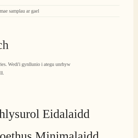
 mae samplau ar gael
ch
es. Wedi'i gynllunio i ategu unrhyw
ll.
hlysurol Eidalaidd
oethus Minimalaidd