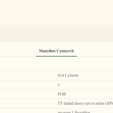
Manylion Cynnyrch
614 Cyfresin
1
FOB
TT (taliad llawn cyn ei anfon (30%
gwarant 1 flwyddyn