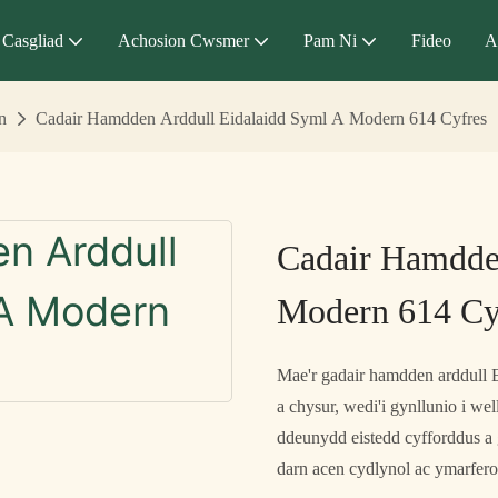
Casgliad
Achosion Cwsmer
Pam Ni
Fideo
A
n
Cadair Hamdden Arddull Eidalaidd Syml A Modern 614 Cyfres
Cadair Hamdde
Modern 614 Cy
Mae'r gadair hamdden arddull E
a chysur, wedi'i gynllunio i we
ddeunydd eistedd cyfforddus a 
darn acen cydlynol ac ymarferol 