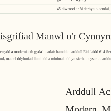
45 diwrnod ar ôl derbyn blaendal,
isgrifiad Manwl o'r Cynnyr
lrwydd a moderniaeth gyda'n cadair hamdden arddull Eidalaidd 614 Seri
od, mae ei ddyluniad lluniaidd a minimalaidd yn sicrhau cysur ac arddu
Arddull Ac
Modern, M