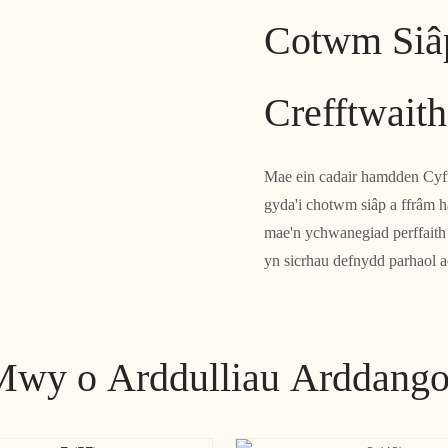
Cotwm Siâp
Crefftwaith
Mae ein cadair hamdden Cyfre
gyda'i chotwm siâp a ffrâm 
mae'n ychwanegiad perffaith 
yn sicrhau defnydd parhaol a
Mwy o Arddulliau Arddango