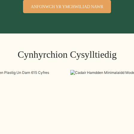
ANFONWCH YR YMCHWILIAD NAWR
Cynhyrchion Cysylltiedig