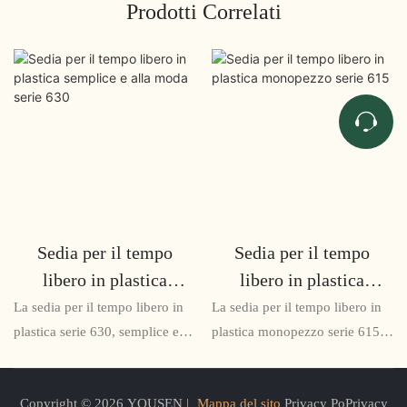
Prodotti Correlati
Sedia per il tempo
Sedia per il tempo
libero in plastica
libero in plastica
semplice e alla moda
monopezzo serie 615
La sedia per il tempo libero in
La sedia per il tempo libero in
serie 630
plastica serie 630, semplice e
plastica monopezzo serie 615 è
alla moda, è un'aggiunta
una sedia robusta e durevole,
elegante e pratica a qualsiasi
perfetta per ambienti esterni o
Copyright © 2026 YOUSEN |
Mappa del sito
Privacy PoPrivacy
casa. Realizzata in plastica
interni. Con il suo design