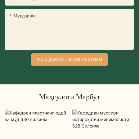
Мундариҷа
ҲОЛО ДАРХОСТ ИРСОЛ МЕКУНАМ
Маҳсулоти Марбут