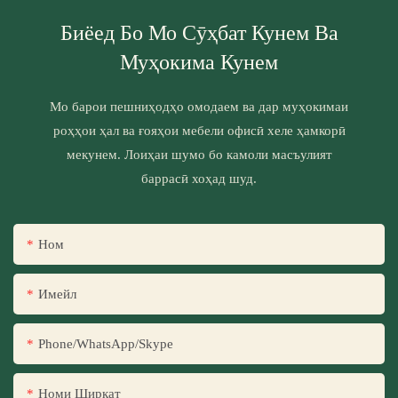
Биёед Бо Мо Сӯҳбат Кунем Ва
Муҳокима Кунем
Мо барои пешниҳодҳо омодаем ва дар муҳокимаи
роҳҳои ҳал ва ғояҳои мебели офисӣ хеле ҳамкорӣ
мекунем. Лоиҳаи шумо бо камоли масъулият
баррасӣ хоҳад шуд.
Ном
Имейл
Phone/WhatsApp/Skype
Номи Ширкат