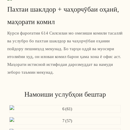
Пахтаи шаклдор + чаҳорчӯбаи оҳанӣ,
маҳорати комил
Курси фароғатии 614 Силсилаи мо омезиши комили тасаллӣ
ва услубро бо пахтаи шаклдор ва чаҳорчӯбаи оҳании
пойдору пешниҳод мекунад. Бо тарҳи оддӣ ва муосири
итолиёии худ, он иловаи комил барои ҳама хона ё офис аст.
Маҳорати истисноӣ истифодаи дарозмуддат ва намуди
зеборо таъмин мекунад.
Намоиши услубҳои бештар