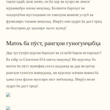
тарҳи оддӣ, вале шево, он ба ҳар як ҳуҷра як ламси
мураккабро илова мекунад. Болишти бароҳат ва
чаҳорчӯбаи мустаҳками он тавозуни комили услуб ва
функсияро таъмин мекунад. Имрӯз они худро ба даст оред
ва беҳтарин ду ҷаҳонро эҳсос кунед!
Матоъ ба пӯст, рангҳои гуногунҷабҳа
Дар ҷустуҷӯи курсии бароҳат ва услубӣ барои истироҳат?
Ба ғайр аз Силсилаи 614 нигоҳ накунед! Ин курсиҳо бо
матои ба пӯст мувофиқ сохта шудаанд ва дар як қатор
рангҳои гуногун мавҷуданд, ин курсиҳо иловаи комил ба
ҳама гуна фазои муосири зист мебошанд. Имрӯз моли
худро ба даст оред!