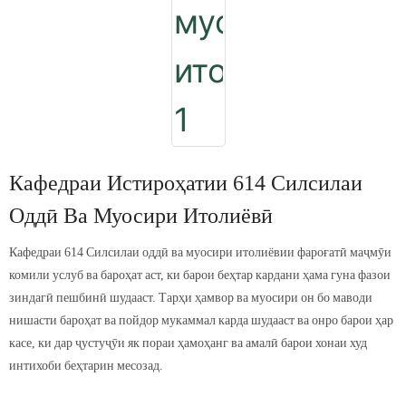
Кафедраи Истироҳатии 614 Силсилаи
Оддӣ Ва Муосири Итолиёвӣ
Кафедраи 614 Силсилаи оддӣ ва муосири итолиёвии фароғатӣ маҷмӯи
комили услуб ва бароҳат аст, ки барои беҳтар кардани ҳама гуна фазои
зиндагӣ пешбинӣ шудааст. Тарҳи ҳамвор ва муосири он бо маводи
нишасти бароҳат ва пойдор мукаммал карда шудааст ва онро барои ҳар
касе, ки дар ҷустуҷӯи як пораи ҳамоҳанг ва амалӣ барои хонаи худ
интихоби беҳтарин месозад.