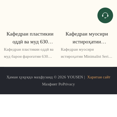
Кафедраи пластикии
Кафедраи муосири
оддӣ ва муд 630
истироҳатии
силсила
минималистӣ 628
Кафедраи пластикии оддӣ ва
Кафедраи муосири
Силсила
муд барои фароғатии 630
истироҳатии Minimalist Series
Series як иловаи услубӣ ва
628 як варианти нишасти
амалӣ ба ҳама хона аст. Ин
ҳамвор ва муосир аст, ки ҳам
Ҳамаи ҳуқуқҳо маҳфузанд © 2026 YOUSEN |
Харитаи сайт
курсӣ аз пластикаи мустаҳкам
бароҳат ва ҳам услубро
Махфият PoPrivacy
сохта шудааст, ки барои
пешниҳод мекунад. Тарҳи
истироҳат ва бароҳат
минималистии он барои
пешбинӣ шудааст
хонаҳо ва офисҳои замонавӣ
комил аст ва сохтори
мустаҳкамаш кафолат