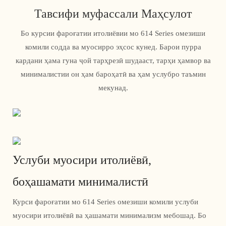
Тавсифи муфассали Маҳсулот
Бо курсии фароғатии итолиёвии мо 614 Series омезиши
комили содда ва муосирро эҳсос кунед. Барои пурра
кардани ҳама гуна ҷой тарҳрезӣ шудааст, тарҳи ҳамвор ва
минималистии он ҳам бароҳатӣ ва ҳам услубро таъмин
мекунад.
Услуби муосири итолиёвӣ,
боҳашамати минималистӣ
Курси фароғатии мо 614 Series омезиши комили услуби
муосири итолиёвӣ ва ҳашамати минимализм мебошад. Бо