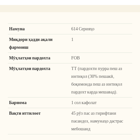
Намуна
614 Серияҳо
Миқдори ҳадди ақали
1
фармоиш
Мӯҳлатҳои пардохта
FOB
Мӯҳлатҳои пардохта
TT (пардохти пурра пеш аз
интиқол (30% пешакӣ,
боқимонда пеш аз интиқол
пардохт карда мешавад).
Барнома
1 сол кафолат
Вақти иттилоот
45 рӯз пас аз гирифтани
пасандоз, намунаҳо дастрас
мебошанд