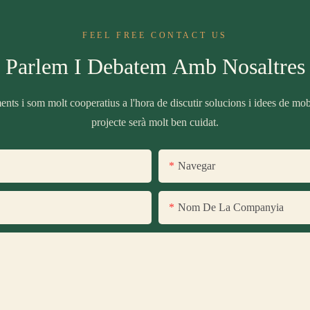
FEEL FREE CONTACT US
Parlem I Debatem Amb Nosaltres
nts i som molt cooperatius a l'hora de discutir solucions i idees de mobil
projecte serà molt ben cuidat.
Navegar
Nom De La Companyia