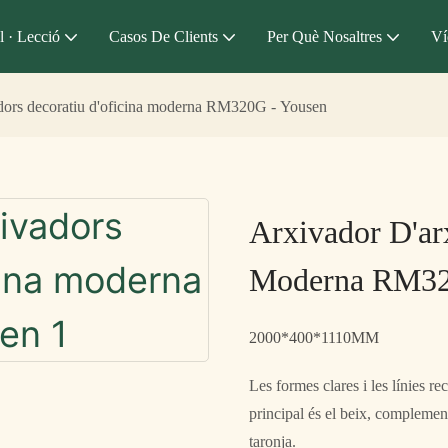
l · Lecció
Casos De Clients
Per Què Nosaltres
Ví
dors decoratiu d'oficina moderna RM320G - Yousen
Arxivador D'ar
Moderna RM32
2000*400*1110MM
Les formes clares i les línies r
principal és el beix, complemen
taronja.