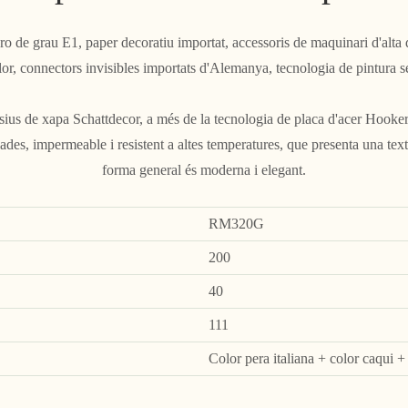
o de grau E1, paper decoratiu importat, accessoris de maquinari d'alta
or, connectors invisibles importats d'Alemanya, tecnologia de pintura s
sius de xapa Schattdecor, a més de la tecnologia de placa d'acer Hooker
llades, impermeable i resistent a altes temperatures, que presenta una textur
forma general és moderna i elegant.
RM320G
200
40
111
Color pera italiana + color caqui +