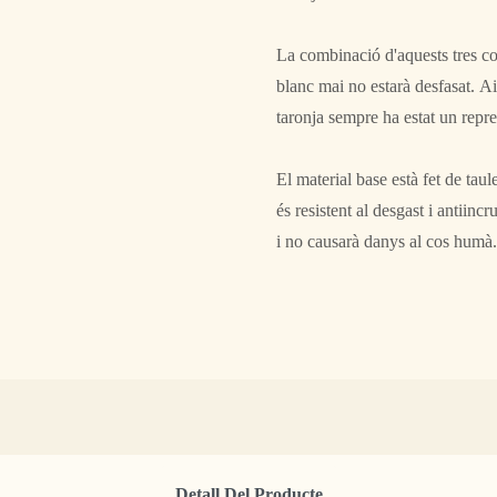
La combinació d'aquests tres co
blanc mai no estarà desfasat. A
taronja sempre ha estat un repres
El material base està fet de tau
és resistent al desgast i antiin
i no causarà danys al cos humà.
Detall Del Producte