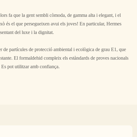
lors fa que la gent sembli còmoda, de gamma alta i elegant, i el
ixò és el que persegueixen avui els joves! En particular, Hermes
entant del luxe i la dignitat.
ler de partícules de protecció ambiental i ecològica de grau E1, que
crustante. El formaldehid compleix els estàndards de proves nacionals
 Es pot utilitzar amb confiança.