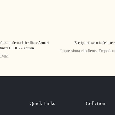
flors modern a l'aire lliure Armari
Escriptori executiu de luxe 
rdinera LT5012 - Yousen
Impressiona els clients. Empodera 
80MM
Quick Links
Collction