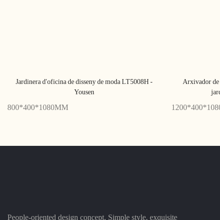
Jardinera d'oficina de disseny de moda LT5008H -
Arxivador de 
Yousen
ja
800*400*1080MM
1200*400*10
People-oriented design concept, Simple style, exquisite